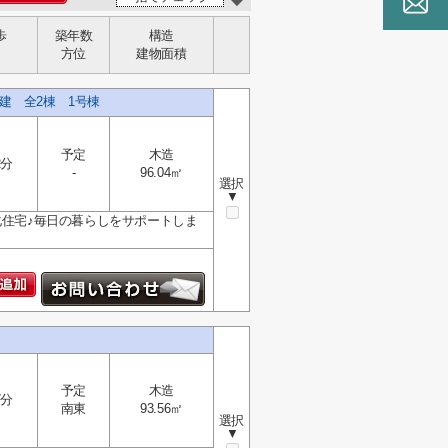
歩
築年数
構造
歩
方位
建物面積
建 全2棟 1号棟
予定
木造
2分
-
96.04㎡
選択
▼
化住宅♪毎日の暮らしをサポートしま
予定
木造
7分
南東
93.56㎡
選択
▼