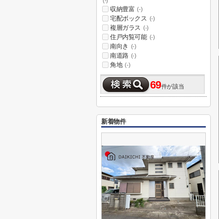
(-)
収納豊富
(-)
宅配ボックス
(-)
複層ガラス
(-)
住戸内覧可能
(-)
南向き
(-)
南道路
(-)
角地
(-)
69
件が該当
新着物件