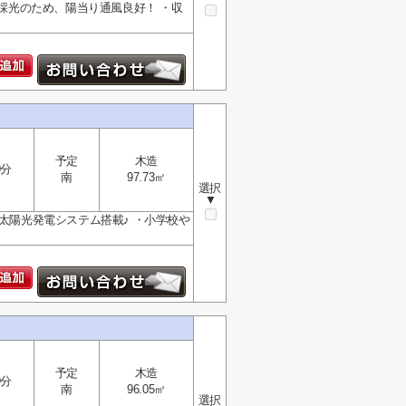
面採光のため、陽当り通風良好！ ・収
予定
木造
9分
南
97.73㎡
選択
▼
太陽光発電システム搭載♪ ・小学校や
予定
木造
9分
南
96.05㎡
選択