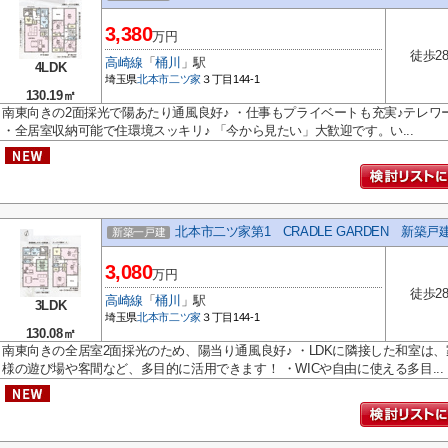
3,380
万円
徒歩2
高崎線
「
桶川
」駅
4LDK
埼玉県
北本市
二ツ家
３丁目144-1
130.19㎡
南東向きの2面採光で陽あたり通風良好♪ ・仕事もプライベートも充実♪テレ
・全居室収納可能で住環境スッキリ♪ 「今から見たい」大歓迎です。い...
北本市二ツ家第1 CRADLE GARDEN 新築戸
新築一戸建
3,080
万円
徒歩2
高崎線
「
桶川
」駅
3LDK
埼玉県
北本市
二ツ家
３丁目144-1
130.08㎡
南東向きの全居室2面採光のため、陽当り通風良好♪ ・LDKに隣接した和室は
様の遊び場や客間など、多目的に活用できます！ ・WICや自由に使える多目...