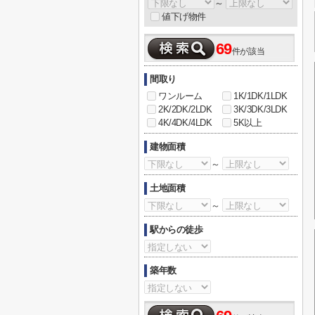
～
値下げ物件
69
件が該当
間取り
ワンルーム
1K/1DK/1LDK
2K/2DK/2LDK
3K/3DK/3LDK
4K/4DK/4LDK
5K以上
建物面積
～
土地面積
～
駅からの徒歩
築年数