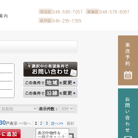
048-580-7057
048-578-8097
深谷店
鴻巣店
案内
049-299-7399
坂戸店
表示件数：
30
戸表示
<<前へ
1
2
3
次へ>>
最初
表示中物件を
一括でチェック