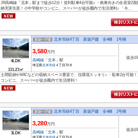
JR高崎線「北本」駅まで徒歩12分！並列駐車4台可能♪ ・南東向きの全居室2
納充実住居！小中学校やコンビニ、スーパーが徒歩圏内で生活便利♪ 「今...
北本市緑4丁目 新築戸建 全4棟 1号棟
新築一戸建
3,580
万円
徒歩1
高崎線
「
北本
」駅
4LDK
埼玉県
北本市
緑
４丁目73-8
131.23㎡
土間収納やWICなどの収納スペース豊富で、住環境スッキリ♪ ・駐車2台可能！
コンビニ、スーパーが徒歩圏内で生活便利！
北本市緑4丁目 新築戸建 全4棟 2号棟
新築一戸建
3,280
万円
徒歩1
高崎線
「
北本
」駅
3LDK
埼玉県
北本市
緑
４丁目73-8