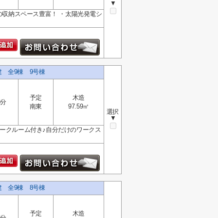
▼
の収納スペース豊富！ ・太陽光発電シ
建 全9棟 9号棟
予定
木造
8分
南東
97.59㎡
選択
▼
ワークルーム付き♪自分だけのワークス
建 全9棟 8号棟
予定
木造
8分