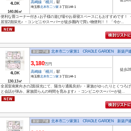
高崎線
「
桶川
」駅
4LDK
埼玉県
北本市
二ツ家
３丁目144-1
140.86㎡
便利な畳コーナー付き♪お子様の遊び場やお昼寝スペースにもおすすめです！ 
居室2面採光♪ ・コンビニやスーパーが徒歩圏内で買い物便利！！ 「今か...
北本市二ツ家第1 CRADLE GARDEN 新築戸
新築一戸建
3,180
万円
徒歩2
高崎線
「
桶川
」駅
4LDK
埼玉県
北本市
二ツ家
３丁目144-1
130.13㎡
全居室南東向きの2面採光にて、陽当り通風良好♪ ・家族がゆったりとくつろ
と会話が弾み、家族団らんの時間を育みます♪ ・コンビニやスーパーが徒...
北本市二ツ家第1 CRADLE GARDEN 新築戸
新築一戸建