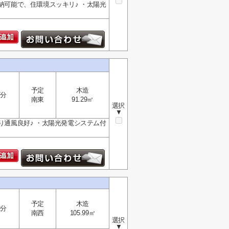
納可能で、住環境スッキリ♪ ・太陽光
予定
木造
7分
南東
91.29㎡
選択
▼
り通風良好♪ ・太陽光発電システム付
予定
木造
2分
南西
105.99㎡
選択
▼