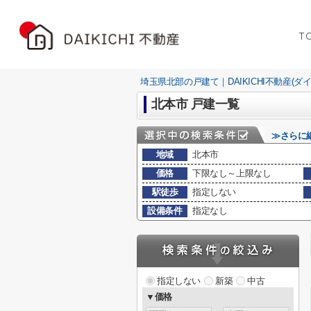
T
埼玉県北部の戸建て｜DAIKICHI不動産(ダ
北本市 戸建一覧
≫さらに
地域
北本市
価格
下限なし～上限なし
駅徒歩
指定しない
設備条件
指定なし
指定しない
新築
中古
▼価格