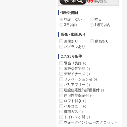
69
件が該当
情報公開日
指定しない
本日
3日以内
1週間以内
画像・動画あり
画像あり
動画あり
パノラマあり
こだわり条件
陽当り良好
(-)
閑静な住宅地
(-)
デザイナーズ
(-)
リノベーション済
(-)
バリアフリー
(-)
建設住宅性能評価書付
(-)
住宅性能保証付
(-)
ロフト付き
(-)
バルコニー
(-)
都市ガス
(-)
トイレ２ヶ所
(-)
ウォークインシューズクロゼット