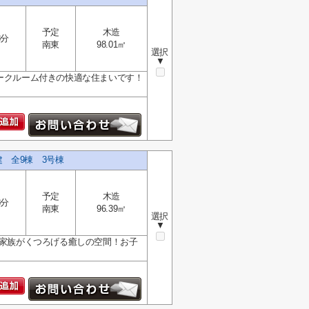
予定
木造
8分
南東
98.01㎡
選択
▼
ワークルーム付きの快適な住まいです！
建 全9棟 3号棟
予定
木造
8分
南東
96.39㎡
選択
▼
、家族がくつろげる癒しの空間！お子