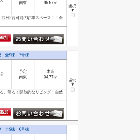
南東
95.57㎡
選択
▼
・並列2台可能の駐車スペース！！全
建 全9棟 7号棟
予定
木造
8分
南東
94.77㎡
選択
▼
げる、明るく開放的なリビング！自然
建 全9棟 6号棟