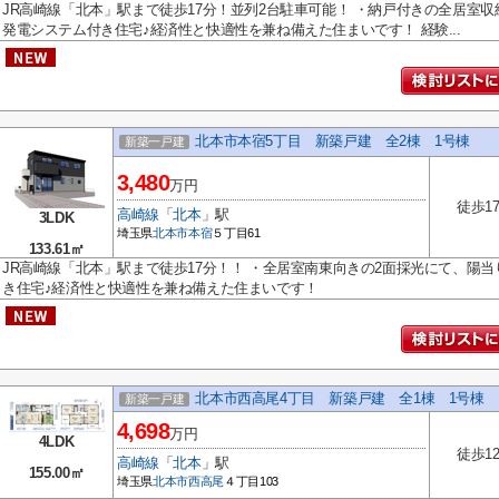
JR高崎線「北本」駅まで徒歩17分！並列2台駐車可能！ ・納戸付きの全居室収
発電システム付き住宅♪経済性と快適性を兼ね備えた住まいです！ 経験...
北本市本宿5丁目 新築戸建 全2棟 1号棟
新築一戸建
3,480
万円
徒歩1
高崎線
「
北本
」駅
3LDK
埼玉県
北本市
本宿
５丁目61
133.61㎡
JR高崎線「北本」駅まで徒歩17分！！ ・全居室南東向きの2面採光にて、陽当
き住宅♪経済性と快適性を兼ね備えた住まいです！
北本市西高尾4丁目 新築戸建 全1棟 1号棟
新築一戸建
4,698
万円
4LDK
徒歩1
高崎線
「
北本
」駅
155.00㎡
埼玉県
北本市
西高尾
４丁目103