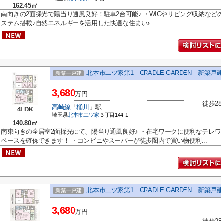
162.45㎡
南向きの2面採光で陽当り通風良好！駐車2台可能♪ ・WICやリビング収納など
ステム搭載♪自然エネルギーを活用した快適な住まい♪
北本市二ツ家第1 CRADLE GARDEN 新築戸
新築一戸建
3,680
万円
徒歩2
高崎線
「
桶川
」駅
4LDK
埼玉県
北本市
二ツ家
３丁目144-1
140.80㎡
南東向きの全居室2面採光にて、陽当り通風良好♪ ・在宅ワークに便利なテレ
ペースを確保できます！ ・コンビニやスーパーが徒歩圏内で買い物便利...
北本市二ツ家第1 CRADLE GARDEN 新築戸
新築一戸建
3,680
万円
徒歩2