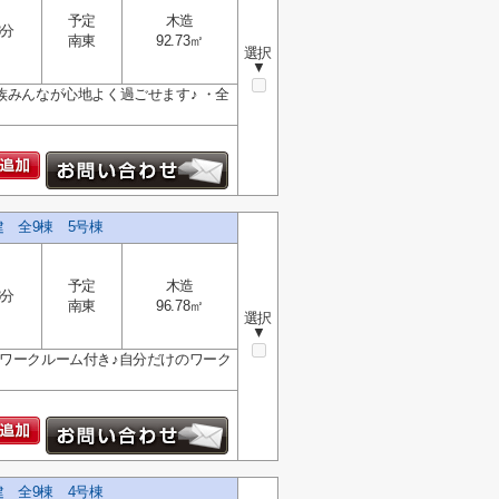
予定
木造
8分
南東
92.73㎡
選択
▼
族みんなが心地よく過ごせます♪ ・全
建 全9棟 5号棟
予定
木造
8分
南東
96.78㎡
選択
▼
レワークルーム付き♪自分だけのワーク
建 全9棟 4号棟