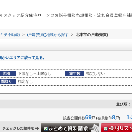
OP
スタッフ紹介
住宅ローンのお悩み相談
売却相談・流れ
会員登録
店舗
イキチ不動産)
>
(戸建(売買))地域から探す
>
北本市の戸建(売買)
細かいエリアに絞って見る。
面積
下限なし～上限なし
築年数
指定しない
間取り
指定なし
並び順：
69
8
1-
該当公開件数
戸 (会員物件
戸)