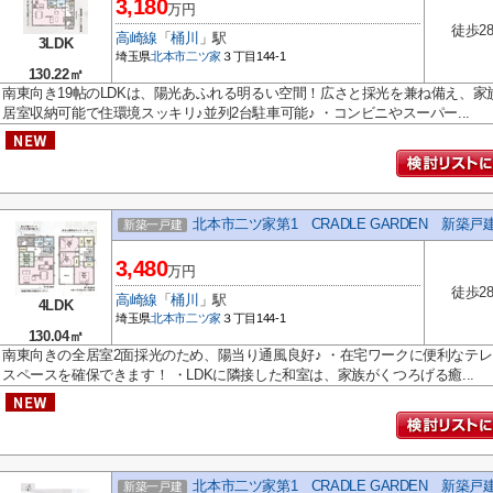
3,180
万円
徒歩2
高崎線
「
桶川
」駅
3LDK
埼玉県
北本市
二ツ家
３丁目144-1
130.22㎡
南東向き19帖のLDKは、陽光あふれる明るい空間！広さと採光を兼ね備え、家
居室収納可能で住環境スッキリ♪並列2台駐車可能♪ ・コンビニやスーパー...
北本市二ツ家第1 CRADLE GARDEN 新築戸
新築一戸建
3,480
万円
徒歩2
高崎線
「
桶川
」駅
4LDK
埼玉県
北本市
二ツ家
３丁目144-1
130.04㎡
南東向きの全居室2面採光のため、陽当り通風良好♪ ・在宅ワークに便利なテ
スペースを確保できます！ ・LDKに隣接した和室は、家族がくつろげる癒...
北本市二ツ家第1 CRADLE GARDEN 新築戸
新築一戸建