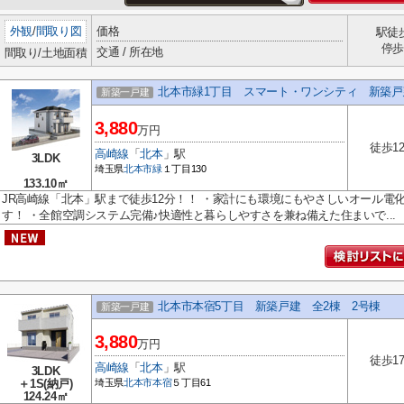
外観
/
間取り図
価格
駅徒
停
交通 / 所在地
間取り/土地面積
北本市緑1丁目 スマート・ワンシティ 新築戸
新築一戸建
3,880
万円
徒歩1
高崎線
「
北本
」駅
3LDK
埼玉県
北本市
緑
１丁目130
133.10㎡
JR高崎線「北本」駅まで徒歩12分！！ ・家計にも環境にもやさしいオール電
す！ ・全館空調システム完備♪快適性と暮らしやすさを兼ね備えた住まいで...
北本市本宿5丁目 新築戸建 全2棟 2号棟
新築一戸建
3,880
万円
徒歩1
高崎線
「
北本
」駅
3LDK
＋1S(納戸)
埼玉県
北本市
本宿
５丁目61
124.24㎡