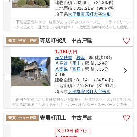
建物面積：82.60㎡（24.98坪）
土地面積：326.21㎡（98.67坪）
埼玉県
大里郡寄居町
大字鉢形
・下階全室南向きで、縁側があって和みのスペースに！ ・ランドリール
ームは広めで、且つ嬉しい納戸付き！ ・敷地面積98坪の広々した敷地。
2階には9帖のWICがあって収納力あり！ いつ...
寄居町桜沢 中古戸建
売買 | 中古一戸建
1,180
万
円
秩父鉄道
「
桜沢
」駅 徒歩19分
八高線
「
用土
」駅 徒歩29分
八高線
「
寄居
」駅 徒歩35分
4LDK
建物面積：81.14㎡（24.54坪）
土地面積：270.80㎡（81.91坪）
埼玉県
大里郡寄居町
大字桜沢
・南向きで陽当たり良好な明るいお部屋♪ ・駐車場スペース3台可能！来
客用の駐車場にも困りません！ ・ホームセンター・スーパー近くで便利
な住環境♪ いつでもお気軽にお声がけくださ...
寄居町用土 中古戸建
売買 | 中古一戸建
8月10日 値下げ