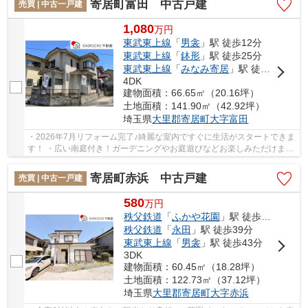
寄居町富田 中古戸建
売買 | 中古一戸建
1,080
万
円
東武東上線
「
男衾
」駅 徒歩12分
東武東上線
「
鉢形
」駅 徒歩25分
東武東上線
「
みなみ寄居
」駅 徒歩33分
4DK
建物面積：66.65㎡（20.16坪）
土地面積：141.90㎡（42.92坪）
埼玉県
大里郡寄居町
大字富田
・2026年7月リフォーム完了♪綺麗な室内ですぐに生活がスタートできま
す！ ・広い南庭付き！ガーデニングやお庭遊びなどお楽しみただけま
す！ ・最寄り駅まで徒歩12分の立地♪お出かけや...
寄居町赤浜 中古戸建
売買 | 中古一戸建
580
万
円
秩父鉄道
「
ふかや花園
」駅 徒歩49分
秩父鉄道
「
永田
」駅 徒歩39分
東武東上線
「
男衾
」駅 徒歩43分
3DK
建物面積：60.45㎡（18.28坪）
土地面積：122.73㎡（37.12坪）
埼玉県
大里郡寄居町
大字赤浜