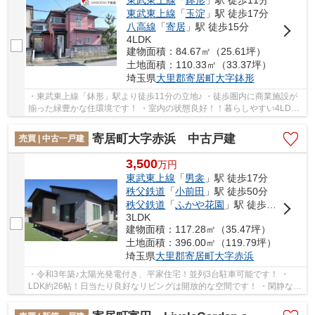
東武東上線
「
鉢形
」駅 徒歩11分
東武東上線
「
玉淀
」駅 徒歩17分
八高線
「
寄居
」駅 徒歩15分
4LDK
建物面積：84.67㎡（25.61坪）
土地面積：110.33㎡（33.37坪）
埼玉県
大里郡寄居町
大字鉢形
・東武東上線「鉢形」駅より徒歩11分の立地♪ ・徒歩圏内に商業施設が
揃った緑豊かな住環境です！ ・室内の状態良好！！暮らしやすい4LDK
の間取り♪ いつでもお気軽にお声がけください♪...
寄居町大字赤浜 中古戸建
売買 | 中古一戸建
3,500
万
円
東武東上線
「
男衾
」駅 徒歩17分
秩父鉄道
「
小前田
」駅 徒歩50分
秩父鉄道
「
ふかや花園
」駅 徒歩45分
3LDK
建物面積：117.28㎡（35.47坪）
土地面積：396.00㎡（119.79坪）
埼玉県
大里郡寄居町
大字赤浜
・令和3年築♪太陽光発電付き、平家住宅！並列3台駐車可能です！ ・
LDK約26帖！日当たり良好なリビングは開放的な空間です！ ・閑静な住
宅地で子育てもしやすい環境！ ※債権者の抹消応...