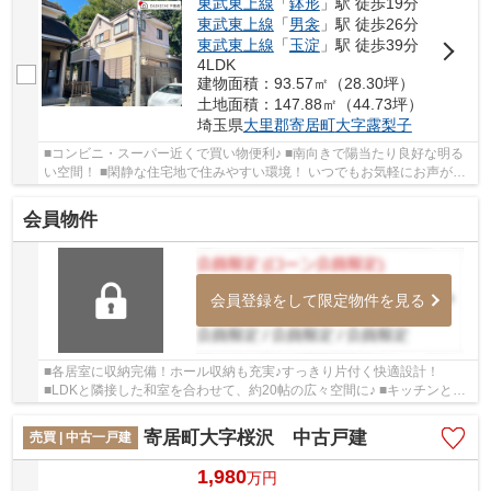
東武東上線
「
鉢形
」駅 徒歩19分
東武東上線
「
男衾
」駅 徒歩26分
東武東上線
「
玉淀
」駅 徒歩39分
4LDK
建物面積：93.57㎡（28.30坪）
土地面積：147.88㎡（44.73坪）
埼玉県
大里郡寄居町
大字露梨子
■コンビニ・スーパー近くで買い物便利♪ ■南向きで陽当たり良好な明る
い空間！ ■閑静な住宅地で住みやすい環境！ いつでもお気軽にお声がけ
ください♪ 駅からの送迎が必要なお客様は駅...
会員物件
会員登録をして限定物件を見る
■各居室に収納完備！ホール収納も充実♪すっきり片付く快適設計！
■LDKと隣接した和室を合わせて、約20帖の広々空間に♪ ■キッチンとホ
ールから出し入れ可能な収納は使い勝手◎生活に便利...
寄居町大字桜沢 中古戸建
売買 | 中古一戸建
1,980
万
円