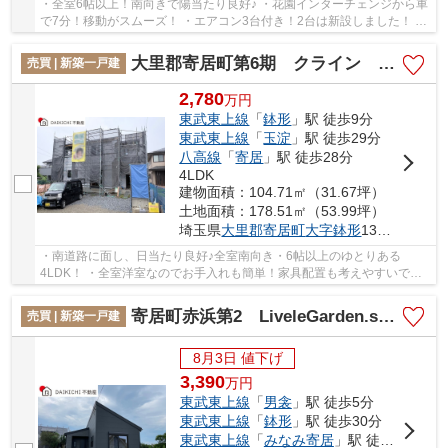
・全室6帖以上！南向きで陽当たり良好♪ ・花園インターチェンジから車
で7分！移動がスムーズ！ ・エアコン3台付き！2台は新設しました！ い
つでもお気軽にお声がけください♪ 駅からの...
大里郡寄居町第6期 クライン 新築戸建 全1棟 1号棟
売買 | 新築一戸建
2,780
万
円
東武東上線
「
鉢形
」駅 徒歩9分
東武東上線
「
玉淀
」駅 徒歩29分
八高線
「
寄居
」駅 徒歩28分
4LDK
建物面積：104.71㎡（31.67坪）
土地面積：178.51㎡（53.99坪）
埼玉県
大里郡寄居町
大字鉢形
13212-7
・南道路に面し、日当たり良好♪全室南向き・6帖以上のゆとりある
4LDK！ ・全室洋室なのでお手入れも簡単！家具配置も考えやすいです
ね！ ・徒歩圏内に生活利便施設が揃い、暮らしやす...
寄居町赤浜第2 LiveleGarden.s 新築戸建 全1棟 1号棟
売買 | 新築一戸建
8月3日 値下げ
3,390
万
円
東武東上線
「
男衾
」駅 徒歩5分
東武東上線
「
鉢形
」駅 徒歩30分
東武東上線
「
みなみ寄居
」駅 徒歩30分