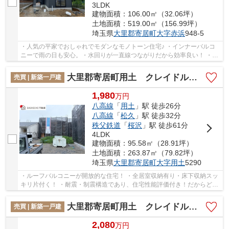
3LDK
建物面積：106.00㎡（32.06坪）
土地面積：519.00㎡（156.99坪）
埼玉県
大里郡寄居町
大字赤浜
948-5
・人気の平家でおしゃれでモダンなモノトーン住宅♪ ・インナーバルコ
ニーで雨の日も安心。・水回りが一直線つながりだから効率良い！ ・
WIC・広いシューズクロークで収納バッチリ⭐︎ ...
大里郡寄居町用土 クレイドルガーデン 新築戸建 全4棟 3号棟
売買 | 新築一戸建
1,980
万
円
八高線
「
用土
」駅 徒歩26分
八高線
「
松久
」駅 徒歩32分
秩父鉄道
「
桜沢
」駅 徒歩61分
4LDK
建物面積：95.58㎡（28.91坪）
土地面積：263.87㎡（79.82坪）
埼玉県
大里郡寄居町
大字用土
5290
・ルーフバルコニーが開放的な住宅！ ・全居室収納有り・床下収納スッ
キリ片付く！ ・耐震・制震構造であり、住宅性能評価付き！だからどこ
までも安心・安全に配慮！ 「今から見たい...
大里郡寄居町用土 クレイドルガーデン 新築戸建 全4棟 2号棟
売買 | 新築一戸建
2,080
万
円