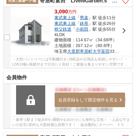
寄居町富田 LiveleGarden.s 新築戸建 全1棟 1号棟
売買 | 新築一戸建
3,090
万
円
東武東上線
「
男衾
」駅 徒歩11分
東武東上線
「
鉢形
」駅 徒歩26分
秩父鉄道
「
小前田
」駅 徒歩55分
4LDK
建物面積：114.67㎡（34.68坪）
土地面積：267.12㎡（80.8坪）
埼玉県
大里郡寄居町
大字富田
3377-2
・大型パントリーには可動棚付き♪消耗品や日用品も収納しやすい！ ・
LDK18帖♪南庭付きで日当たり良好！ご家族も集まりやすい空間です ・
カースペースは並列3台駐車可能！来客時も困り...
会員物件
会員登録をして限定物件を見る
・最寄り駅まで徒歩8分♪通勤やお出かけにも便利な立地！ ・上品な佇ま
いの住宅♪室内も大変綺麗な状態です！ ・徒歩圏内にスーパー、ドラッ
グストア、コンビニがあるのでお買い物も困り...