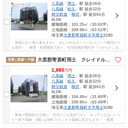
八高線
「
用土
」駅 徒歩26分
八高線
「
松久
」駅 徒歩32分
秩父鉄道
「
桜沢
」駅 徒歩61分
4LDK
建物面積：101.25㎡（30.62坪）
土地面積：209.98㎡（63.51坪）
埼玉県
大里郡寄居町
大字用土
5290
・角地だから落ち着きます⭐︎ ・おしゃれなルーフバルコニーで陽当たり
も良好！ ・耐震・制震構造であり、住宅性能評価付き！だからどこまで
も安心・安全に配慮！ 「今から見たい！」...
大里郡寄居町用土 クレイドルガーデン 新築戸建 全4棟 1号棟
売買 | 新築一戸建
1,980
万
円
八高線
「
用土
」駅 徒歩26分
八高線
「
松久
」駅 徒歩32分
秩父鉄道
「
桜沢
」駅 徒歩61分
4LDK
建物面積：104.49㎡（31.60坪）
土地面積：209.90㎡（63.49坪）
埼玉県
大里郡寄居町
大字用土
5290
・角地で開放的な立地に、日当たりも良好です⭐︎ ・キッチンなはパント
リー床下収納・2階にはWICでスッキリ収納に役立ちます！ ・耐震・制
震構造であり、住宅性能評価付き！だからどこ...