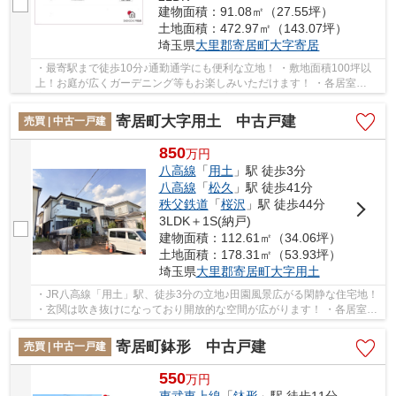
建物面積：91.08㎡（27.55坪）
土地面積：472.97㎡（143.07坪）
埼玉県
大里郡寄居町
大字寄居
・最寄駅まで徒歩10分♪通勤通学にも便利な立地！ ・敷地面積100坪以
上！お庭が広くガーデニング等もお楽しみいただけます！ ・各居室
広々！2LDKの間取りは単身者の方やご家族でも過ご...
寄居町大字用土 中古戸建
売買 | 中古一戸建
850
万
円
八高線
「
用土
」駅 徒歩3分
八高線
「
松久
」駅 徒歩41分
秩父鉄道
「
桜沢
」駅 徒歩44分
3LDK＋1S(納戸)
建物面積：112.61㎡（34.06坪）
土地面積：178.31㎡（53.93坪）
埼玉県
大里郡寄居町
大字用土
・JR八高線「用土」駅、徒歩3分の立地♪田園風景広がる閑静な住宅地！
・玄関は吹き抜けになっており開放的な空間が広がります！ ・各居室ゆ
とりある空間でご家族でも過ごしやすい間取...
寄居町鉢形 中古戸建
売買 | 中古一戸建
550
万
円