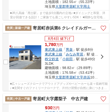
土地面積：182.55㎡（55.22坪）
埼玉県
大里郡寄居町
大字用土
■JR八高線「用土駅」まで徒歩5分圏内の立地♪ ■ダイニングと和室、洋
室が回遊できる設計！ご家族でも過ごしやすい5DK！ ■閑静な住宅地で
落ち着いた暮らしはいかがですか♪ いつでもお気...
寄居町赤浜第6 クレイドルガーデン 新築戸建 全2棟 2号棟
売買 | 新築一戸建
8月4日 値下げ
1,780
万
円
東武東上線
「
男衾
」駅 徒歩8分
東武東上線
「
みなみ寄居
」駅 徒歩32分
秩父鉄道
「
小前田
」駅 徒歩49分
3LDK
建物面積：98.82㎡（29.89坪）
土地面積：176.58㎡（53.41坪）
埼玉県
大里郡寄居町
大字赤浜
1086-1
■広々シューズクロークでアウトドアグッズやベビーカーも楽々収納可能
♪ ■玄関すぐのファミリークロークで、片付け習慣が自然に身につきま
す！ ■カースペースは並列2台駐車可能！車通り...
寄居町大字露梨子 中古戸建
売買 | 中古一戸建
930
万
円