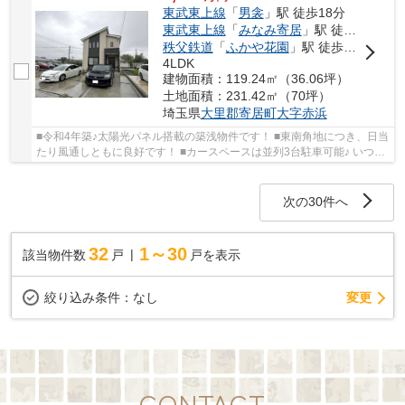
東武東上線
「
男衾
」駅 徒歩18分
東武東上線
「
みなみ寄居
」駅 徒歩37分
秩父鉄道
「
ふかや花園
」駅 徒歩43分
4LDK
建物面積：119.24㎡（36.06坪）
土地面積：231.42㎡（70坪）
埼玉県
大里郡寄居町
大字赤浜
■令和4年築♪太陽光パネル搭載の築浅物件です！ ■東南角地につき、日当
たり風通しともに良好です！ ■カースペースは並列3台駐車可能♪ いつで
もお気軽にお声がけください♪ 駅からの送迎...
次の30件へ
32
1～30
該当物件数
戸
戸を表示
変更
絞り込み条件：
なし
CONTACT