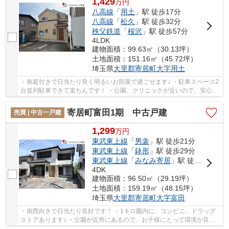
1,429
万
円
八高線
「
用土
」駅 徒歩17分
八高線
「
松久
」駅 徒歩32分
秩父鉄道
「
桜沢
」駅 徒歩57分
4LDK
建物面積：99.63㎡（30.13坪）
土地面積：151.16㎡（45.72坪）
埼玉県
大里郡寄居町
大字用土
・南庭付きで日当たり良く明るいお部屋で過ごせます♪ ・駐車スペース2
台並列駐車できて楽ちんです！ ・公園、クリニックが近いので、安心♪
いつでもお気軽にお声がけください♪ 駅から...
寄居町富田1期 中古戸建
売買 | 中古一戸建
1,299
万
円
東武東上線
「
男衾
」駅 徒歩21分
東武東上線
「
鉢形
」駅 徒歩29分
東武東上線
「
みなみ寄居
」駅 徒歩33分
4DK
建物面積：96.50㎡（29.19坪）
土地面積：159.19㎡（48.15坪）
埼玉県
大里郡寄居町
大字富田
・南西向きで日当たり良好です！ ・1キロ圏内に、コンビニ、ドラッグ
ストアあります♪ ・公園が近所にあるので、お子様にとって環境が良好
ですよ。 いつでもお気軽にお声がけください♪...