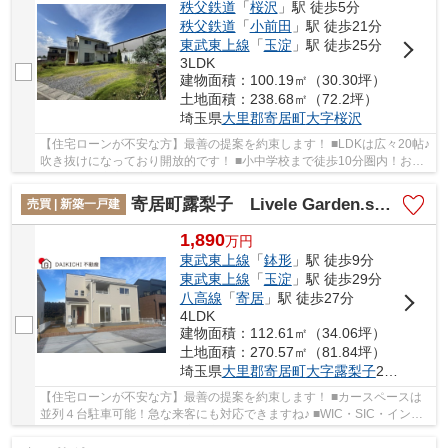
秩父鉄道
「
桜沢
」駅 徒歩5分
秩父鉄道
「
小前田
」駅 徒歩21分
東武東上線
「
玉淀
」駅 徒歩25分
3LDK
建物面積：100.19㎡（30.30坪）
土地面積：238.68㎡（72.2坪）
埼玉県
大里郡寄居町
大字桜沢
【住宅ローンが不安な方】最善の提案を約束します！ ■LDKは広々20帖♪
吹き抜けになっており開放的です！ ■小中学校まで徒歩10分圏内！お子
様の通学も安心な立地！ いつでもお気軽にお...
寄居町露梨子 Livele Garden.s 新築戸建 全8棟 2号棟
売買 | 新築一戸建
1,890
万
円
東武東上線
「
鉢形
」駅 徒歩9分
東武東上線
「
玉淀
」駅 徒歩29分
八高線
「
寄居
」駅 徒歩27分
4LDK
建物面積：112.61㎡（34.06坪）
土地面積：270.57㎡（81.84坪）
埼玉県
大里郡寄居町
大字露梨子
258-1
【住宅ローンが不安な方】最善の提案を約束します！ ■カースペースは
並列４台駐車可能！急な来客にも対応できますね♪ ■WIC・SIC・インナ
ーバルコニー・長期優良住宅認定！ 「今から...