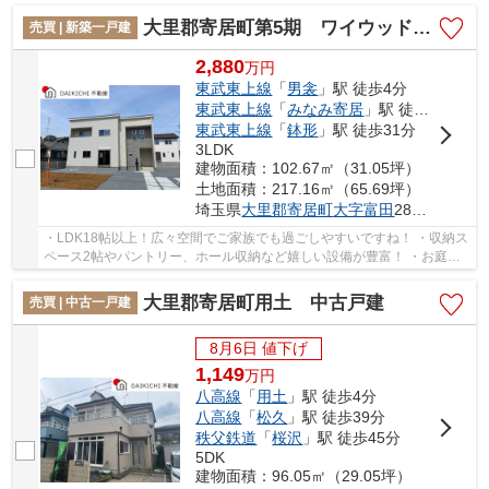
大里郡寄居町第5期 ワイウッドコート 新築戸建 全4区画 4号棟
売買 | 新築一戸建
2,880
万
円
東武東上線
「
男衾
」駅 徒歩4分
東武東上線
「
みなみ寄居
」駅 徒歩26分
東武東上線
「
鉢形
」駅 徒歩31分
3LDK
建物面積：102.67㎡（31.05坪）
土地面積：217.16㎡（65.69坪）
埼玉県
大里郡寄居町
大字富田
2898-1付近
・LDK18帖以上！広々空間でご家族でも過ごしやすいですね！ ・収納ス
ペース2帖やパントリー、ホール収納など嬉しい設備が豊富！ ・お庭付
きでガーデニングやお庭遊びもお楽しみいただ...
大里郡寄居町用土 中古戸建
売買 | 中古一戸建
8月6日 値下げ
1,149
万
円
八高線
「
用土
」駅 徒歩4分
八高線
「
松久
」駅 徒歩39分
秩父鉄道
「
桜沢
」駅 徒歩45分
5DK
建物面積：96.05㎡（29.05坪）