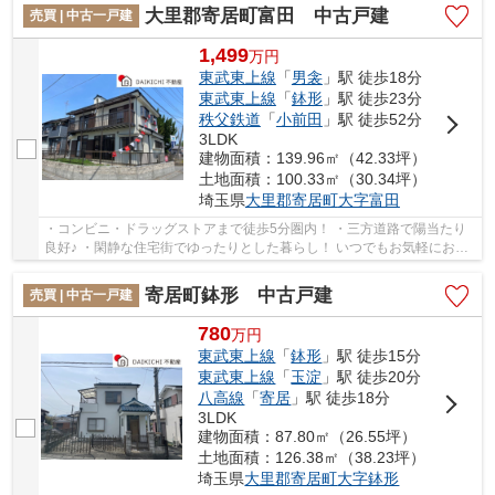
大里郡寄居町富田 中古戸建
売買 | 中古一戸建
1,499
万
円
東武東上線
「
男衾
」駅 徒歩18分
東武東上線
「
鉢形
」駅 徒歩23分
秩父鉄道
「
小前田
」駅 徒歩52分
3LDK
建物面積：139.96㎡（42.33坪）
土地面積：100.33㎡（30.34坪）
埼玉県
大里郡寄居町
大字富田
・コンビニ・ドラッグストアまで徒歩5分圏内！ ・三方道路で陽当たり
良好♪ ・閑静な住宅街でゆったりとした暮らし！ いつでもお気軽にお声
がけください♪ 駅からの送迎が必要なお客様...
寄居町鉢形 中古戸建
売買 | 中古一戸建
780
万
円
東武東上線
「
鉢形
」駅 徒歩15分
東武東上線
「
玉淀
」駅 徒歩20分
八高線
「
寄居
」駅 徒歩18分
3LDK
建物面積：87.80㎡（26.55坪）
土地面積：126.38㎡（38.23坪）
埼玉県
大里郡寄居町
大字鉢形