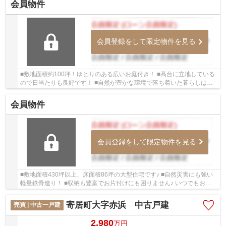
会員物件
会員登録をして限定物件を見る
■敷地面積約100坪！ゆとりのある広いお庭付き！ ■高台に立地している
ので日当たりも良好です！ ■自然が豊かな環境で落ち着いた暮らしはい
かがですか♪ いつでもお気軽にお声がけくださ...
会員物件
会員登録をして限定物件を見る
■敷地面積430坪以上、床面積86坪の大型住宅です♪ ■自然災害にも強い
軽量鉄骨造り！ ■収納も豊富でお片付けにも困りません♪ いつでもお気
軽にお声がけください♪ 駅からの送迎が必要な...
寄居町大字赤浜 中古戸建
売買 | 中古一戸建
2,980
万
円