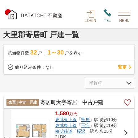
LOGIN
TEL
MENU
大里郡寄居町 戸建一覧
32
1～30
該当物件数
戸
戸を表示
変更
絞り込み条件：
なし
寄居町大字寄居 中古戸建
売買 | 中古一戸建
1,580
万
円
東武東上線
「
寄居
」駅 徒歩10分
東武東上線
「
玉淀
」駅 徒歩19分
秩父鉄道
「
桜沢
」駅 徒歩25分
2LDK