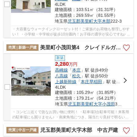
4LDK
建物面積：103.51㎡（31.31坪）
土地面積：269.59㎡（81.55坪）
埼玉県
児玉郡美里町
大字木部
222-3
・大容量なウォークインクローゼット付！ご家族のお荷物も整理しやす
い！ ・小学校・中学校が徒歩10分圏内！お子様の通学が安心ですね♪ ・
食洗機・浴室乾燥機付で毎日の家事効率アップ...
美里町小茂田第4 クレイドルガーデン 新築戸建 全1棟 1号棟
売買 | 新築一戸建
新築
2,280
万
円
高崎線
「
本庄
」駅 徒歩49分
八高線
「
松久
」駅 徒歩50分
上越新幹線
「
本庄早稲田
」駅 徒歩33分
4LDK
建物面積：105.29㎡（31.85坪）
土地面積：179.21㎡（54.21坪）
埼玉県
児玉郡美里町
大字小茂田
314-20
・コンビニ近くで急なお買い物に便利！ ・駐車場3台駐車可能！来客用
の駐車場にも困りません♪ ・南東角地につき、陽当たり良好で明るいお
部屋！ 「今から見たい！」大歓迎です♪お気軽...
児玉郡美里町大字木部 中古戸建
売買 | 中古一戸建