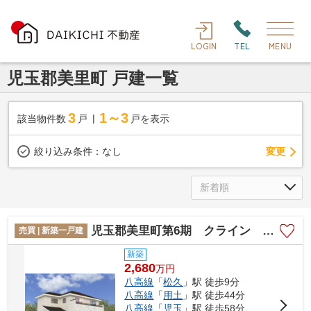
LOGIN
TEL
MENU
児玉郡美里町 戸建一覧
3
1～3
該当物件数
戸
戸を表示
変更
絞り込み条件：
なし
児玉郡美里町第6期 クライン 2号棟 新築戸建 全2区画 2号棟
売買 | 新築一戸建
新築
2,680
万
円
八高線
「
松久
」駅 徒歩9分
八高線
「
用土
」駅 徒歩44分
八高線
「
児玉
」駅 徒歩58分