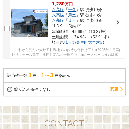
1,280
万
円
八高線
「
松久
」駅 徒歩19分
八高線
「
用土
」駅 徒歩43分
八高線
「
児玉
」駅 徒歩60分
1LDK＋1S(納戸)
建物面積：43.88㎡（13.27坪）
土地面積：174.93㎡（52.91坪）
埼玉県
児玉郡美里町
大字木部
【これから見たい大歓迎】現地でのお待ち合わせ可！ ■2025年６月室内
外リフォーム完了！水回り新品に交換済み！ ■カースペース４台駐車可
能！南西角地・オール電化住宅♪ いつでもお...
3
1～3
該当物件数
戸
戸を表示
変更
絞り込み条件：
なし
CONTACT