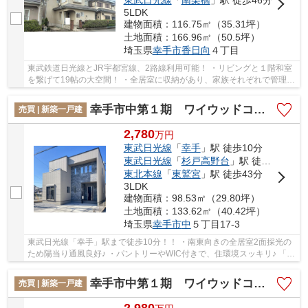
東武日光線
「
南栗橋
」駅 徒歩46分
5LDK
建物面積：116.75㎡（35.31坪）
土地面積：166.96㎡（50.5坪）
埼玉県
幸手市
香日向
４丁目
東武鉄道日光線とJR宇都宮線、2路線利用可能！ ・リビングと１階和室
を繋げて19帖の大空間！ ・全居室に収納があり、家族それぞれで管理で
きます！ ・ゴミ出しや買い出し、換気に便利...
幸手市中第１期 ワイウッドコート 新築戸建 全3棟 1号棟
売買 | 新築一戸建
2,780
万
円
東武日光線
「
幸手
」駅 徒歩10分
東武日光線
「
杉戸高野台
」駅 徒歩41分
東北本線
「
東鷲宮
」駅 徒歩43分
3LDK
建物面積：98.53㎡（29.80坪）
土地面積：133.62㎡（40.42坪）
埼玉県
幸手市
中
５丁目17-3
東武日光線「幸手」駅まで徒歩10分！！ ・南東向きの全居室2面採光の
ため陽当り通風良好♪ ・パントリーやWIC付きで、住環境スッキリ♪ 「今
から見たい」大歓迎です。いつでもお気軽に...
幸手市中第１期 ワイウッドコート 新築戸建 全3棟 2号棟
売買 | 新築一戸建
2,980