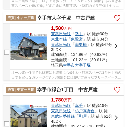
東武日光線「幸手」駅まで徒歩17分！！ ・リビングに隣接する和室は家
事スペースや遊び場など多用途に活用可能♪ ・防犯カメラ完備！セキュ
リティ面も安心です！ 「今から見たい」大...
幸手市大字千塚 中古戸建
売買 | 中古一戸建
1,580
万
円
東武日光線
「
幸手
」駅 徒歩30分
東北本線
「
東鷲宮
」駅 徒歩34分
東武日光線
「
南栗橋
」駅 徒歩47分
3LDK
建物面積：134.96㎡（40.82坪）
土地面積：101.22㎡（30.61坪）
埼玉県
幸手市
大字千塚
オール電化住宅でお財布にも環境にも優しい♪ 駐車スペース2台分！雨の
日でも安心なガレージ付き♪ 3階部分には使い方色々なフリースペースあ
り！ 経験豊富なキャリアのあるスタッフが...
幸手市緑台1丁目 中古戸建
売買 | 中古一戸建
1,780
万
円
東武日光線
「
幸手
」駅 徒歩19分
東武日光線
「
杉戸高野台
」駅 徒歩30分
東武伊勢崎線
「
和戸
」駅 徒歩61分
4LDK
建物面積：99.27㎡（30.02坪）