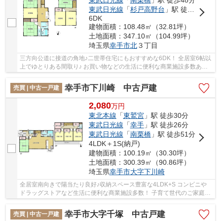
東武日光線
「
南栗橋
」駅 徒歩48分
東武日光線
「
杉戸高野台
」駅 徒歩56分
6DK
建物面積：108.48㎡（32.81坪）
土地面積：347.10㎡（104.99坪）
埼玉県
幸手市
北
３丁目
三方向公道に接道の角地♪二世帯住宅にもおすすめな6DK！ 全居室6帖以
上でゆとりある間取り♪ お買い物などの生活に便利な商業施設多数あ
り！ 経験豊富なキャリアのあるスタッフが物件...
幸手市下川崎 中古戸建
売買 | 中古一戸建
2,080
万
円
東北本線
「
東鷲宮
」駅 徒歩30分
東武日光線
「
幸手
」駅 徒歩26分
東武日光線
「
南栗橋
」駅 徒歩51分
4LDK＋1S(納戸)
建物面積：100.19㎡（30.30坪）
土地面積：300.39㎡（90.86坪）
埼玉県
幸手市
大字下川崎
全居室南向きで陽当たり良好♪収納スペース豊富な4LDK+S コンビニや
ドラッグストアなど生活に便利な商業施設多数！ 子育て世代のご家庭に
も安心なお住まいです♪ 経験豊富なキャリアの...
幸手市大字千塚 中古戸建
売買 | 中古一戸建