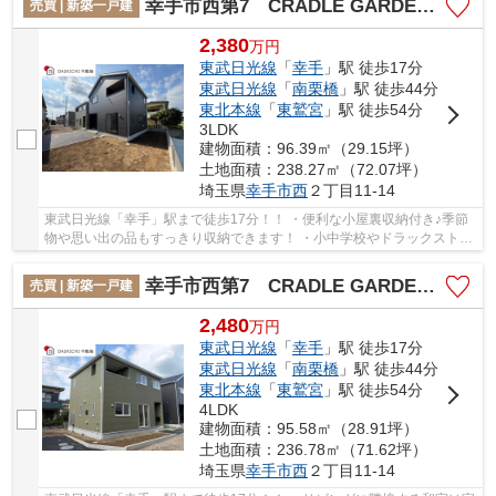
幸手市西第7 CRADLE GARDEN 新築戸建 全3棟 3号棟
売買 | 新築一戸建
2,380
万
円
東武日光線
「
幸手
」駅 徒歩17分
東武日光線
「
南栗橋
」駅 徒歩44分
東北本線
「
東鷲宮
」駅 徒歩54分
3LDK
建物面積：96.39㎡（29.15坪）
土地面積：238.27㎡（72.07坪）
埼玉県
幸手市
西
２丁目11-14
東武日光線「幸手」駅まで徒歩17分！！ ・便利な小屋裏収納付き♪季節
物や思い出の品もすっきり収納できます！ ・小中学校やドラックストア
などの商業施設が徒歩圏内で生活便利！ 「...
幸手市西第7 CRADLE GARDEN 新築戸建 全3棟 2号棟
売買 | 新築一戸建
2,480
万
円
東武日光線
「
幸手
」駅 徒歩17分
東武日光線
「
南栗橋
」駅 徒歩44分
東北本線
「
東鷲宮
」駅 徒歩54分
4LDK
建物面積：95.58㎡（28.91坪）
土地面積：236.78㎡（71.62坪）
埼玉県
幸手市
西
２丁目11-14