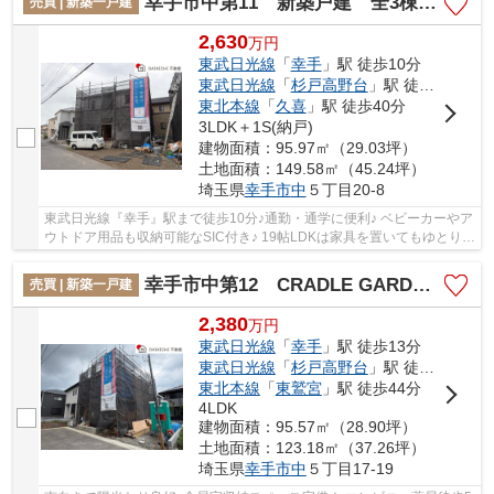
幸手市中第11 新築戸建 全3棟 3号棟
売買 | 新築一戸建
2,630
万
円
東武日光線
「
幸手
」駅 徒歩10分
東武日光線
「
杉戸高野台
」駅 徒歩39分
東北本線
「
久喜
」駅 徒歩40分
3LDK＋1S(納戸)
建物面積：95.97㎡（29.03坪）
土地面積：149.58㎡（45.24坪）
埼玉県
幸手市
中
５丁目20-8
東武日光線『幸手』駅まで徒歩10分♪通勤・通学に便利♪ ベビーカーやア
ウトドア用品も収納可能なSIC付き♪ 19帖LDKは家具を置いてもゆとりあ
る間取り♪ 経験豊富なキャリアのあるスタッ...
幸手市中第12 CRADLE GARDEN 新築戸建 全1棟 1号棟
売買 | 新築一戸建
2,380
万
円
東武日光線
「
幸手
」駅 徒歩13分
東武日光線
「
杉戸高野台
」駅 徒歩42分
東北本線
「
東鷲宮
」駅 徒歩44分
4LDK
建物面積：95.57㎡（28.90坪）
土地面積：123.18㎡（37.26坪）
埼玉県
幸手市
中
５丁目17-19