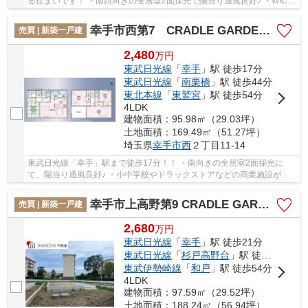
る住まいです！ ・南西向きの全居室2面採光で陽当り通風良好♪ ・WICや
SIC付きで収納豊富！突然の来客時もすっきり...
幸手市西第7 CRADLE GARDEN 新築戸建 全3棟 1号棟
売買 | 新築一戸建
2,480
万
円
東武日光線
「
幸手
」駅 徒歩17分
東武日光線
「
南栗橋
」駅 徒歩44分
東北本線
「
東鷲宮
」駅 徒歩54分
4LDK
建物面積：95.98㎡（29.03坪）
土地面積：169.49㎡（51.27坪）
埼玉県
幸手市
西
２丁目11-14
東武日光線「幸手」駅まで徒歩17分！！ ・南向きの全居室2面採光に
て、陽当り通風良好♪ ・小中学校やドラックストアなどの商業施設が徒
歩圏内で生活便利！ 「今から見たい」大歓迎で...
幸手市上高野第9 CRADLE GARDEN 新築戸建 全2棟 1号棟
売買 | 新築一戸建
2,680
万
円
東武日光線
「
幸手
」駅 徒歩21分
東武日光線
「
杉戸高野台
」駅 徒歩25分
東武伊勢崎線
「
和戸
」駅 徒歩54分
4LDK
建物面積：97.59㎡（29.52坪）
土地面積：188.24㎡（56.94坪）