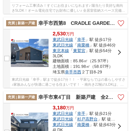
リフォーム工事済み！すぐにお住まいになれます♪ 陽当たり良好な南向
き5LDK！オール電化住宅でお財布に優しい♪ 全居室収納スペース完備で
整理整頓しやすい♪ 経験豊富なキャリアのある...
幸手市西第8 CRADLE GARDEN 新築戸建 全2棟 1号棟
売買 | 新築一戸建
2,530
万
円
東武日光線
「
幸手
」駅 徒歩17分
東武日光線
「
南栗橋
」駅 徒歩46分
東北本線
「
東鷲宮
」駅 徒歩54分
3LDK
建物面積：85.86㎡（25.97坪）
土地面積：191.98㎡（58.07坪）
埼玉県
幸手市
西
２丁目8-29
東武日光線「幸手」駅まで徒歩17分！！ ・平家ならではの暮らしやすさ
♪家族みんなが快適に過ごせる住まいです！ ・南向き22帖のLDKは、陽
光あふれる明るい空間！ 「今から見たい」大...
幸手市東4丁目 新築戸建 全2棟 1号棟
売買 | 新築一戸建
3,180
万
円
東武日光線
「
幸手
」駅 徒歩21分
東武日光線
「
杉戸高野台
」駅 徒歩45分
東武日光線
「
南栗橋
」駅 徒歩63分
4LDK