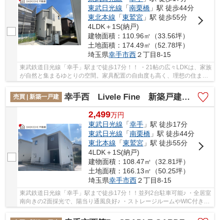
東武日光線
「
南栗橋
」駅 徒歩44分
東北本線
「
東鷲宮
」駅 徒歩55分
4LDK＋1S(納戸)
建物面積：110.96㎡（33.56坪）
土地面積：174.49㎡（52.78坪）
埼玉県
幸手市
西
２丁目8-15
東武鉄道日光線「幸手」駅まで徒歩17分！！ ・21帖の広々LDKは、家族
が自然と集まるゆとりの空間。家具配置の自由度も高く、理想の住まい
づくりが叶います！ ・WIC付きの全居室収納可...
幸手西 Livele Fine 新築戸建 全3棟 1号棟
売買 | 新築一戸建
2,499
万
円
東武日光線
「
幸手
」駅 徒歩17分
東武日光線
「
南栗橋
」駅 徒歩44分
東北本線
「
東鷲宮
」駅 徒歩55分
4LDK＋1S(納戸)
建物面積：108.47㎡（32.81坪）
土地面積：166.13㎡（50.25坪）
埼玉県
幸手市
西
２丁目8-15
東武鉄道日光線「幸手」駅まで徒歩17分！！並列2台駐車可能♪ ・全居室
南向きの2面採光で、陽当り通風良好♪ ・ストレージルームやWIC付き
で、住環境スッキリ！ 「今から見たい」大歓...