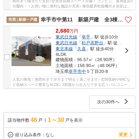
南向きで陽当たり良好♪全居室収納スペース完備！ コンビニ、薬局徒歩5
分圏内！！お買い物に便利な施設が充実♪ 換気暖房乾燥機付き浴室は雨
の日もお洗濯が乾きやすく便利♪ 経験豊富な...
幸手市中第11 新築戸建 全3棟 1号棟
売買 | 新築一戸建
2,680
万
円
東武日光線
「
幸手
」駅 徒歩10分
東武日光線
「
杉戸高野台
」駅 徒歩39分
東北本線
「
久喜
」駅 徒歩40分
4LDK
建物面積：95.57㎡（28.90坪）
土地面積：158.90㎡（48.06坪）
埼玉県
幸手市
中
５丁目20-8
人気の角地！南西向きで夕方まで明るく過ごせます♪ 玄関収納やWICな
ど収納スペース豊富な4LDK♪ 2部屋から出入りできる広々バルコニーは
使い方色々♪ 経験豊富なキャリアのあるスタッフ...
次の30件へ
46
1～30
該当物件数
戸
戸を表示
変更
絞り込み条件：
なし