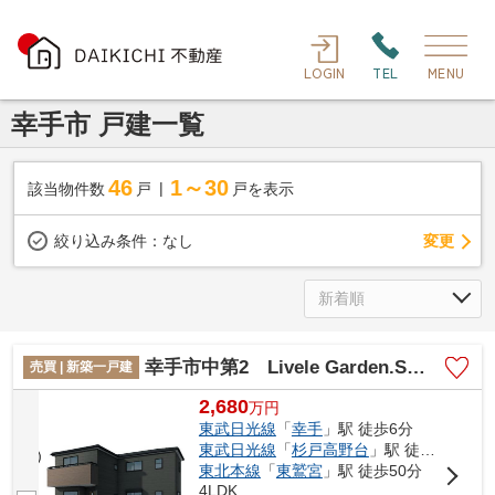
LOGIN
TEL
MENU
幸手市 戸建一覧
46
1～30
該当物件数
戸
戸を表示
変更
絞り込み条件：
なし
幸手市中第2 Livele Garden.S 新築戸建 全2棟 1号棟
売買 | 新築一戸建
2,680
万
円
東武日光線
「
幸手
」駅 徒歩6分
東武日光線
「
杉戸高野台
」駅 徒歩43分
東北本線
「
東鷲宮
」駅 徒歩50分
4LDK