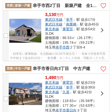
幸手市西2丁目 新築戸建 全1棟 1号棟
売買 | 新築一戸建
3,130
万
円
東武日光線
「
幸手
」駅 徒歩17分
東武日光線
「
南栗橋
」駅 徒歩45分
東北本線
「
東鷲宮
」駅 徒歩54分
3LDK
建物面積：86.53㎡（26.17坪）
土地面積：195.74㎡（59.21坪）
埼玉県
幸手市
西
２丁目8-4
・効率良い家事動線・生活動線の3LDK平屋住宅！ ・長倉小学校幸手西
中学校まで徒歩約10分！ ・食洗機・タッチレス水栓・宅配ボックス完
備！ 資料請求のみも大歓迎です♪お気軽にお問い...
幸手市香日向3丁目 中古戸建
売買 | 中古一戸建
1,490
万
円
東北本線
「
東鷲宮
」駅 徒歩23分
東武日光線
「
幸手
」駅 徒歩38分
東北本線
「
久喜
」駅 徒歩42分
5LDK
建物面積：118.83㎡（35.94坪）
土地面積：177.30㎡（53.63坪）
埼玉県
幸手市
香日向
３丁目