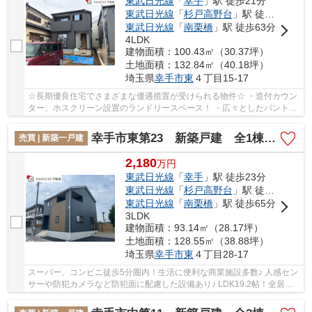
東武日光線
「
幸手
」駅 徒歩21分
東武日光線
「
杉戸高野台
」駅 徒歩45分
東武日光線
「
南栗橋
」駅 徒歩63分
4LDK
建物面積：100.43㎡（30.37坪）
土地面積：132.84㎡（40.18坪）
埼玉県
幸手市
東
４丁目15-17
☆長期優良住宅でさまざまな優遇措置が受けられる物件☆ ・造付カウン
ター、ホスクリーン設置のランドリースペース！ ・広々としたパントリ
ーとファミリークロークで荷物スッキリ！ 資...
幸手市東第23 新築戸建 全1棟 1号棟
売買 | 新築一戸建
2,180
万
円
東武日光線
「
幸手
」駅 徒歩23分
東武日光線
「
杉戸高野台
」駅 徒歩44分
東武日光線
「
南栗橋
」駅 徒歩65分
3LDK
建物面積：93.14㎡（28.17坪）
土地面積：128.55㎡（38.88坪）
埼玉県
幸手市
東
４丁目28-17
スーパー、コンビニ徒歩5分圏内！生活に便利な商業施設多数♪ 人感セン
サーや防犯カメラなど防犯面に配慮した設備あり♪ LDK19.2帖！全居室
収納付きでゆとりある間取りです♪ 経験豊富な...