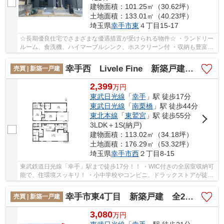
建物面積：101.25㎡（30.62坪）
土地面積：133.01㎡（40.23坪）
埼玉県
幸手市
東
４丁目15-17
☆長期優良住宅でさまざまな優遇措置が受けられる物件☆ ・ランドリー
ルーム、食洗機、ハイマーブルシンク、ホスクリーン付 ・収納も豊富で
とにかく家事の味方になれるお家です！！！ ...
幸手西 Livele Fine 新築戸建 全3棟 2号棟
売買 | 新築一戸建
2,399
万
円
東武日光線
「
幸手
」駅 徒歩17分
東武日光線
「
南栗橋
」駅 徒歩44分
東北本線
「
東鷲宮
」駅 徒歩55分
3LDK＋1S(納戸)
建物面積：113.02㎡（34.18坪）
土地面積：176.29㎡（53.32坪）
埼玉県
幸手市
西
２丁目8-15
東武鉄道日光線「幸手」駅まで徒歩17分！！ ・WIC付きの全居室収納可
能で、住環境スッキリ！ ・小中学校やコンビニ、ドラックストアが徒歩
圏内で、生活便利♪ 「今から見たい」大歓迎...
幸手市東4丁目 新築戸建 全2棟 2号棟
売買 | 新築一戸建
3,080
万
円