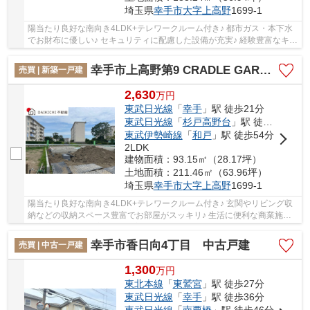
埼玉県
幸手市
大字上高野
1699-1
陽当たり良好な南向き4LDK+テレワークルーム付き♪ 都市ガス・本下水
でお財布に優しい♪ セキュリティに配慮した設備が充実♪ 経験豊富なキャ
リアのあるスタッフが物件資料を現地までお...
幸手市上高野第9 CRADLE GARDEN 新築戸建 全2棟 2号棟
売買 | 新築一戸建
2,630
万
円
東武日光線
「
幸手
」駅 徒歩21分
東武日光線
「
杉戸高野台
」駅 徒歩25分
東武伊勢崎線
「
和戸
」駅 徒歩54分
2LDK
建物面積：93.15㎡（28.17坪）
土地面積：211.46㎡（63.96坪）
埼玉県
幸手市
大字上高野
1699-1
陽当たり良好な南向き4LDK+テレワークルーム付き♪ 玄関やリビング収
納などの収納スペース豊富でお部屋がスッキリ♪ 生活に便利な商業施設
が充実した周辺環境♪ 経験豊富なキャリアのあ...
幸手市香日向4丁目 中古戸建
売買 | 中古一戸建
1,300
万
円
東北本線
「
東鷲宮
」駅 徒歩27分
東武日光線
「
幸手
」駅 徒歩36分