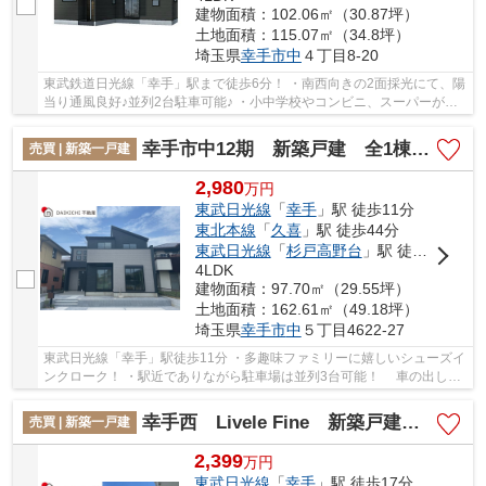
建物面積：102.06㎡（30.87坪）
土地面積：115.07㎡（34.8坪）
埼玉県
幸手市
中
４丁目8-20
東武鉄道日光線「幸手」駅まで徒歩6分！ ・南西向きの2面採光にて、陽
当り通風良好♪並列2台駐車可能♪ ・小中学校やコンビニ、スーパーが徒
歩圏内で生活便利！ 「今から見たい！」大...
幸手市中12期 新築戸建 全1棟 1号棟
売買 | 新築一戸建
2,980
万
円
東武日光線
「
幸手
」駅 徒歩11分
東北本線
「
久喜
」駅 徒歩44分
東武日光線
「
杉戸高野台
」駅 徒歩42分
4LDK
建物面積：97.70㎡（29.55坪）
土地面積：162.61㎡（49.18坪）
埼玉県
幸手市
中
５丁目4622-27
東武日光線「幸手」駅徒歩11分 ・多趣味ファミリーに嬉しいシューズイ
ンクローク！ ・駅近でありながら駐車場は並列3台可能！ 車の出し入
れもスムーズなゆとりのカースペースを確保...
幸手西 Livele Fine 新築戸建 全3棟 3号棟
売買 | 新築一戸建
2,399
万
円
東武日光線
「
幸手
」駅 徒歩17分