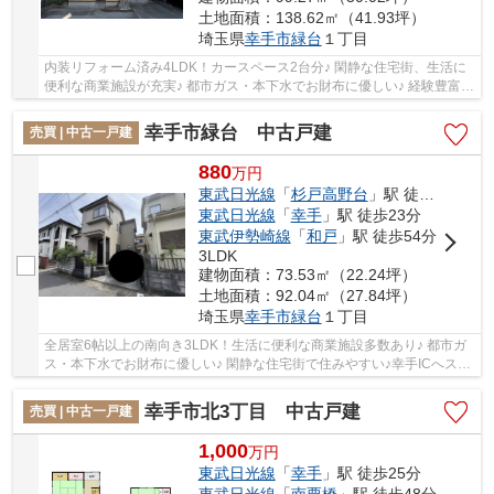
土地面積：138.62㎡（41.93坪）
埼玉県
幸手市
緑台
１丁目
内装リフォーム済み4LDK！カースペース2台分♪ 閑静な住宅街、生活に
便利な商業施設が充実♪ 都市ガス・本下水でお財布に優しい♪ 経験豊富な
キャリアのあるスタッフが物件資料を現地ま...
幸手市緑台 中古戸建
売買 | 中古一戸建
880
万
円
東武日光線
「
杉戸高野台
」駅 徒歩21分
東武日光線
「
幸手
」駅 徒歩23分
東武伊勢崎線
「
和戸
」駅 徒歩54分
3LDK
建物面積：73.53㎡（22.24坪）
土地面積：92.04㎡（27.84坪）
埼玉県
幸手市
緑台
１丁目
全居室6帖以上の南向き3LDK！生活に便利な商業施設多数あり♪ 都市ガ
ス・本下水でお財布に優しい♪ 閑静な住宅街で住みやすい♪幸手ICへスム
ーズ♪ 経験豊富なキャリアのあるスタッフが物...
幸手市北3丁目 中古戸建
売買 | 中古一戸建
1,000
万
円
東武日光線
「
幸手
」駅 徒歩25分