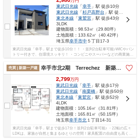
万
円
東武日光線
「
幸手
」駅 徒歩10分
東武日光線
「
杉戸高野台
」駅 徒歩41分
東北本線
「
東鷲宮
」駅 徒歩43分
3LDK
建物面積：98.53㎡（29.80坪）
土地面積：133.62㎡（40.42坪）
埼玉県
幸手市
中
５丁目17-3
東武日光線「幸手」駅まで徒歩10分！！ ・並列2台駐車可能♪WICやパン
トリー付きで、住環境スッキリ！ ・コンビニやスーパーなどの商業施設
が徒歩圏内♪ 「今から見たい」大歓迎です。...
幸手市北2期 Terrechez 新築戸建 全2棟 1号棟
売買 | 新築一戸建
2,799
万
円
東武日光線
「
幸手
」駅 徒歩17分
東武日光線
「
南栗橋
」駅 徒歩50分
東北本線
「
東鷲宮
」駅 徒歩52分
4LDK
建物面積：105.16㎡（31.81坪）
土地面積：165.81㎡（50.15坪）
埼玉県
幸手市
北
１丁目14-31
東武日光線「幸手」駅まで徒歩17分！並列2台駐車可能♪ ・22帖の広々
LDKは、家族が自然と集まるゆとりの空間！家具配置の自由度も高く、
理想の住まいづくりが叶います！ ・SIC付きの全...