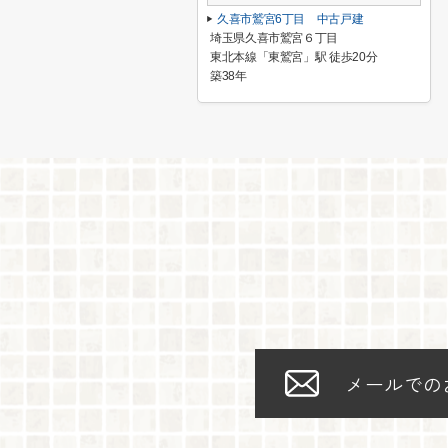
久喜市鷲宮6丁目 中古戸建
埼玉県久喜市鷲宮６丁目
東北本線「東鷲宮」駅 徒歩20分
築38年
メールでの