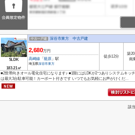
深谷市東方 中古戸建
中古一戸建
2,680
万円
築2
徒歩12分
高崎線
「
籠原
」駅
南
5LDK
埼玉県
深谷市
東方
183.21㎡
■2世帯向きオール電化住宅になります♪ ■1階にはLDKが2つありシステムキッ
は最大3台駐車可能！カーポート付きです いつでもお気軽にお声がけくだ...
該