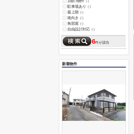
1階の物件
(-)
駐車場あり
(-)
最上階
(-)
南向き
(-)
角部屋
(-)
自由設計対応
(-)
6
件が該当
新着物件