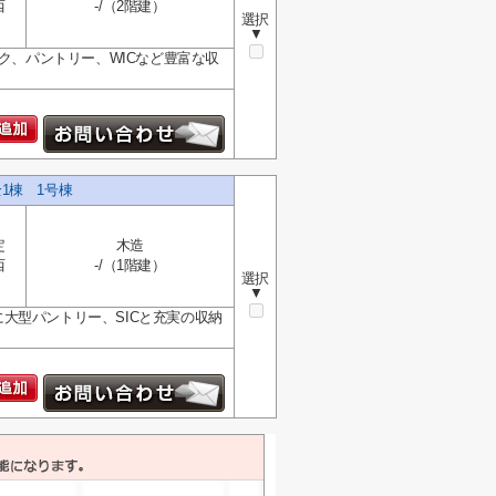
西
-/（2階建）
選択
▼
ク、パントリー、WICなど豊富な収
全1棟 1号棟
定
木造
西
-/（1階建）
選択
▼
クに大型パントリー、SICと充実の収納