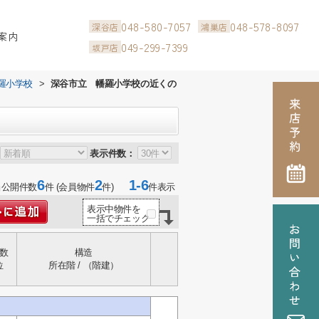
048-580-7057
048-578-8097
深谷店
鴻巣店
案内
049-299-7399
坂戸店
羅小学校
>
深谷市立 幡羅小学校の近くの
表示件数：
6
2
1-6
当公開件数
件 (会員物件
件)
件表示
表示中物件を
一括でチェック
数
構造
位
所在階 / （階建）