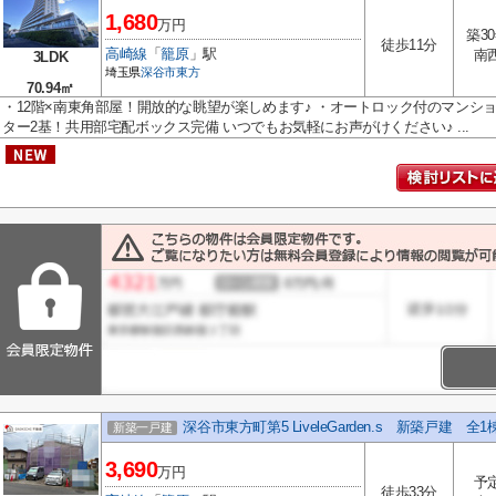
1,680
万円
築3
徒歩11分
高崎線
「
籠原
」駅
南
3LDK
埼玉県
深谷市
東方
70.94㎡
・12階×南東角部屋！開放的な眺望が楽しめます♪ ・オートロック付のマンシ
ター2基！共用部宅配ボックス完備 いつでもお気軽にお声がけください♪ ...
深谷市東方町第5 LiveleGarden.s 新築戸建 全
新築一戸建
3,690
万円
予
徒歩33分