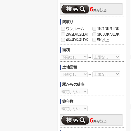
6
件が該当
間取り
ワンルーム
1K/1DK/1LDK
2K/2DK/2LDK
3K/3DK/3LDK
4K/4DK/4LDK
5K以上
面積
～
土地面積
～
駅からの徒歩
築年数
6
件が該当