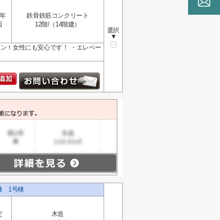
0年
鉄骨鉄筋コンクリート
西
12階/（14階建）
選択
▼
ョン！女性にも安心です！ ・エレベー
1棟 1号棟
定
木造