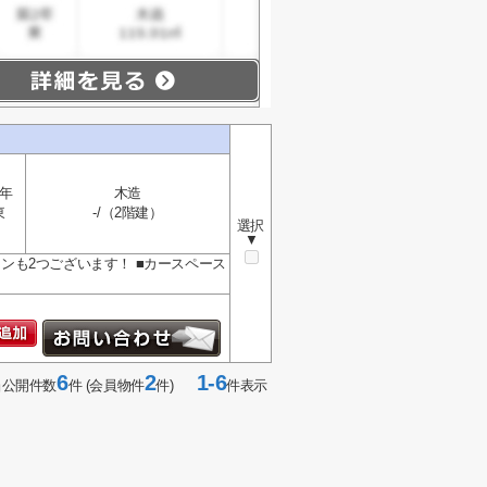
0年
木造
東
-/（2階建）
選択
▼
チンも2つございます！ ■カースペース
6
2
1-6
当公開件数
件 (会員物件
件)
件表示