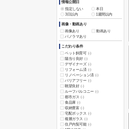
情報公開日
指定しない
本日
3日以内
1週間以内
画像・動画あり
画像あり
動画あり
パノラマあり
こだわり条件
ペット飼育可
(-)
陽当り良好
(-)
デザイナーズ
(-)
リフォーム済
(-)
リノベーション済
(-)
バリアフリー
(-)
眺望良好
(-)
ルーフバルコニー
(-)
都市ガス
(-)
食品庫
(-)
収納豊富
(-)
宅配ボックス
(-)
複層ガラス
(-)
住戸内覧可能
(-)