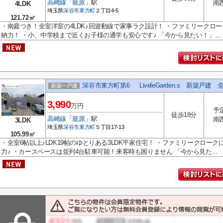
高崎線
「
籠原
」駅
南
4LDK
埼玉県
深谷市
東方町
２丁目4-5
121.72㎡
・南庭つき！全室洋室の4LDK♪回遊動線で家事ラク設計！ ・ファミリークロー
納力！ ・小、中学校まで近くお子様の通学も安心です♪ 「今から見たい！」...
深谷市東方町第6 LiveleGarden.s 新築戸建 
新築一戸建
3,990
万円
予
徒歩18分
高崎線
「
籠原
」駅
南
3LDK
埼玉県
深谷市
東方町
５丁目17-13
105.99㎡
・全室6帖以上♪LDK19帖のゆとりある3LDK平家住宅！ ・ファミリークロー
力♪ ・カースペースは並列4台駐車可能！来客時も困りません 「今から見た...