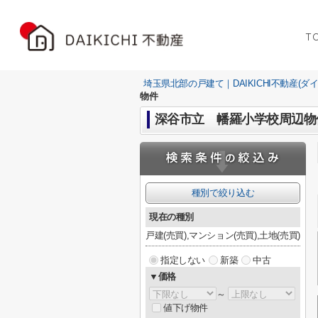
T
埼玉県北部の戸建て｜DAIKICHI不動産(ダ
物件
深谷市立 幡羅小学校周辺物
種別で絞り込む
現在の種別
戸建(売買),マンション(売買),土地(売買)
指定しない
新築
中古
▼価格
～
値下げ物件