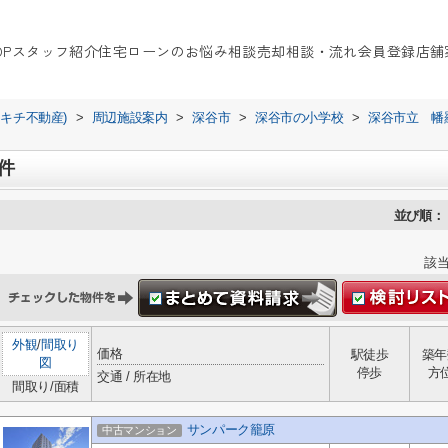
OP
スタッフ紹介
住宅ローンのお悩み相談
売却相談・流れ
会員登録
店舗
イキチ不動産)
>
周辺施設案内
>
深谷市
>
深谷市の小学校
>
深谷市立 幡
件
並び順：
該
外観
/
間取り
価格
駅徒歩
築年
図
停歩
方
交通 / 所在地
間取り/面積
サンパーク籠原
中古マンション