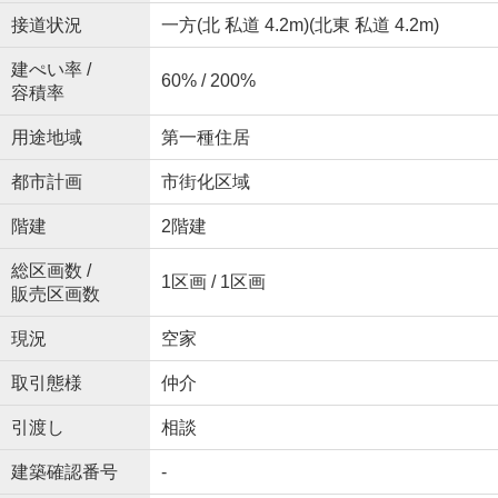
接道状況
一方(北 私道 4.2m)(北東 私道 4.2m)
建ぺい率 /
60% / 200%
容積率
用途地域
第一種住居
都市計画
市街化区域
階建
2階建
総区画数 /
1区画 / 1区画
販売区画数
現況
空家
取引態様
仲介
引渡し
相談
建築確認番号
-