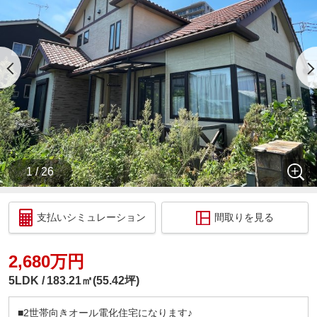
お子様連れでも問題ございません、この機会にぜひ
現地をご覧ください♪
ご希望の方は下記までご連絡下さいませ。
【株式会社DAIKICHI不動産】
【お問い合わせ：048-580-7057】
________ 住宅ローン相談会開催中 ________
DAIKICHI不動産はローンに自信があります！！
1.他社で断られた経験のある方
1 / 26
2.収入に自信のない方
3.過去に支払い遅延等がある方 お気軽にご相談く
ださい♪
支払いシミュレーション
間取りを見る
自己資金０円のお住まい探しはDAIKICHI不動産にお
任せ下さい。
2,680万円
過去に多くのお客様が自己資金０円でご購入されて
います。
5LDK
183.21㎡(55.42坪)
金利の安いこんな時代、 フルローンも問題なしです
♪
■2世帯向きオール電化住宅になります♪