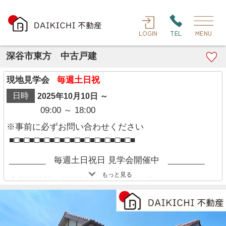
LOGIN
TEL
MENU
深谷市東方 中古戸建
現地見学会
毎週土日祝
日時
2025年10月10日 ～
09:00 ～ 18:00
※事前に必ずお問い合わせください
■□■□■□■□■□■□■□■□■□■□■□■□■
________ 毎週土日祝日 見学会開催中 ________
もっと見る
◆開催時間：午前9:00～午後6:00まで
※現地にスタッフは常駐しておりません。
経験豊富なキャリアのあるスタッフが物件資料を現
地までお届けし、各物件の特徴や仕様・設備につい
て等、細かくご説明させて頂きます！