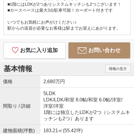
■1階にはLDKが2つありシステムキッチンも2つございます！
_ 弊社では以下の５つをお客様にお約束いたしま
■カースペースは最大3台駐車可能！カーポート付きです
す _
いつでもお気軽にお声がけください♪
1.物件の善し悪しは全て正直にお話しします。
駅からの送迎が必要なお客様は駅までお迎えにあがります。
2.無理な売り込みや契約の催促、突然の訪問等、し
つこい営業はいたしません。
3.契約したら終わりではなくお引き渡し後、お引越
し後もお客様のパートナーであること。
お気に入り追加
お問い合わせ
4.ウソやおとり広告は一切使いません。(データ更新
は迅速に行います。）
5.お客様の個人情報は細心の注意を払って取り扱い
基本情報
情報の見方
ます。
価格
2,680万円
■□■□■□■□■□■□■□■□■□■□■□■□■
5LDK
LDK
/
LDK
/
和室 8.0帖
/
和室 6.0帖
/
洋室
/
間取り / 詳細
洋室
/
洋室
1階には独立したLDKが2つ（システムキ
ッチンも2つ）あります
建物面積(坪数)
183.21㎡(55.42坪)