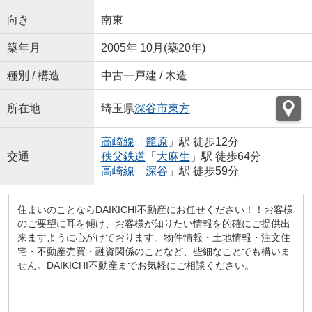
向き
南東
築年月
2005年 10月(築20年)
種別 / 構造
中古一戸建 / 木造
所在地
埼玉県
深谷市
東方
高崎線
「
籠原
」駅 徒歩12分
交通
秩父鉄道
「
大麻生
」駅 徒歩64分
高崎線
「
深谷
」駅 徒歩59分
住まいのことならDAIKICHI不動産にお任せください！！お客様
のご要望に耳を傾け、お客様が知りたい情報を的確にご提供出
来ますように心がけております。物件情報・土地情報・注文住
宅・不動産売買・融資関係のことなど、些細なことでも構いま
せん。DAIKICHI不動産までお気軽にご相談ください。