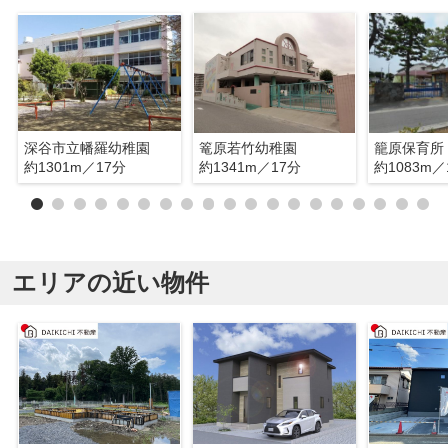
深谷市立幡羅幼稚園
篭原若竹幼稚園
籠原保育所
約1301m／17分
約1341m／17分
約1083m／
エリアの近い物件