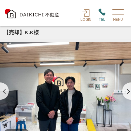
LOGIN
TEL
MENU
【売却】K.K様