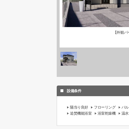
【外観パ
設備条件
陽当り良好
フローリング
バル
追焚機能浴室
浴室乾燥機
温水