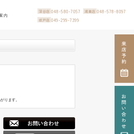
048-580-7057
048-578-8097
深谷店
鴻巣店
案内
049-299-7399
坂戸店
あがります。