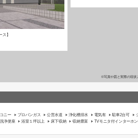
ース】
※写真や図と実際の現状
コニー
プロパンガス
公営水道
浄化槽排水
電気有
駐車2台可
洗浄便座
浴室１坪以上
床下収納
収納豊富
TVモニタ付インターホン