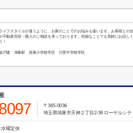
ライフスタイルが違うように、お家のことでのお悩みも違います。お客様との
や不動産売却・購入のご相談を承っております。些細なことでも気軽にお話し
う！
築戸建 鴻巣駅 屈巣小学校学区 川里中学校学区
動産
-8097
〒365-0036
埼玉県鴻巣市天神２丁目2-36 ローヤルシティ
日:水曜定休