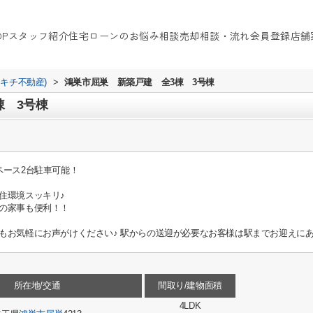
OP
スタッフ紹介
住宅ローンのお悩み相談
売却相談・流れ
会員登録
店舗
イキチ不動産)
>
鴻巣市屈巣 新築戸建 全3棟 3号棟
棟 3号棟
ペース2台駐車可能！
住環境スッキリ♪
の家事も便利！！
もお気軽にお声がけください♪ 駅からの送迎が必要なお客様は駅までお迎えに
所在地/交通
間取り/建物面積
4LDK