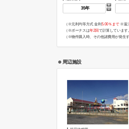
（※元利均等方式 金利
5.00％まで
※返
（※ボーナスは
年2回
で計算しています
（※物件購入時、その他諸費用が発生
周辺施設