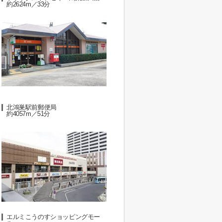
約2624m／33分
北鴻巣駅前郵便局
約4057m／51分
エルミこうのすショッピングモー