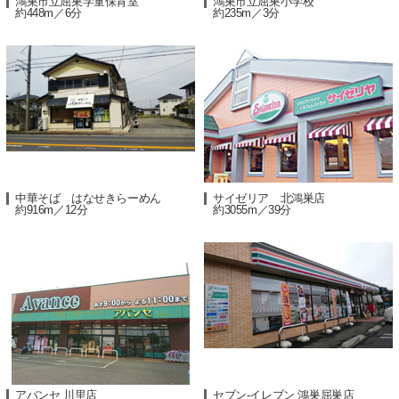
鴻巣市立屈巣学童保育室
鴻巣市立屈巣小学校
約448m／6分
約235m／3分
中華そば はなせきらーめん
サイゼリア 北鴻巣店
約916m／12分
約3055m／39分
アバンセ 川里店
セブン-イレブン 鴻巣屈巣店