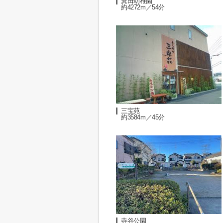
箕田幼稚園
約4272m／54分
三宝苑
約3584m／45分
寺谷公園