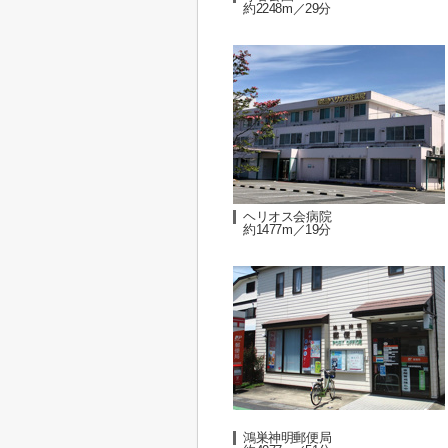
約2248m／29分
ヘリオス会病院
約1477m／19分
鴻巣神明郵便局