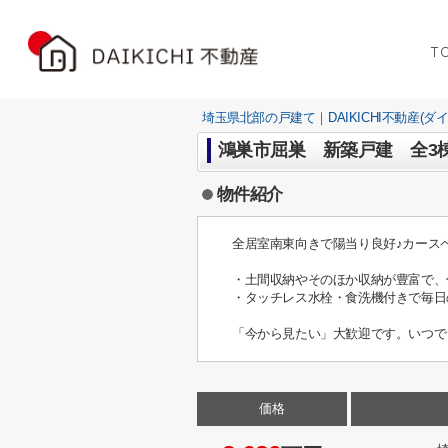
T
埼玉県北部の戸建て｜DAIKICHI不動産(ダ
鴻巣市屈巣 新築戸建 全3
物件紹介
全居室南東向きで陽当り良好♪カース
・土間収納やそのほか収納が豊富で、
・タッチレス水栓・食洗機付きで毎日
「今から見たい」大歓迎です。いつで
価格