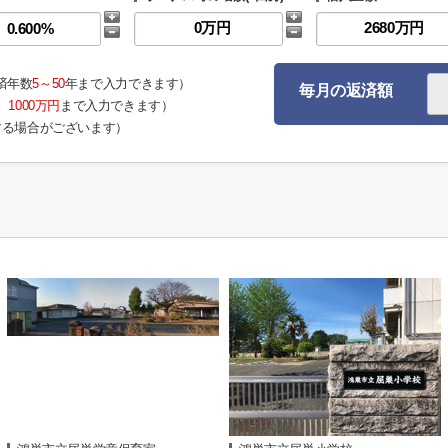
済年数
5～50
年まで入力できます）
毎月の返済額
。
1000万円
まで入力できます）
する場合がございます）