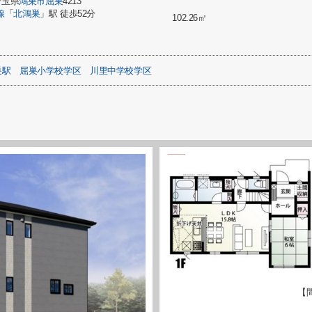
埼玉県
鴻巣市
屈巣
4213
線
「
北鴻巣
」駅 徒歩52分
102.26㎡
巣駅
屈巣小学校学区
川里中学校学区
【