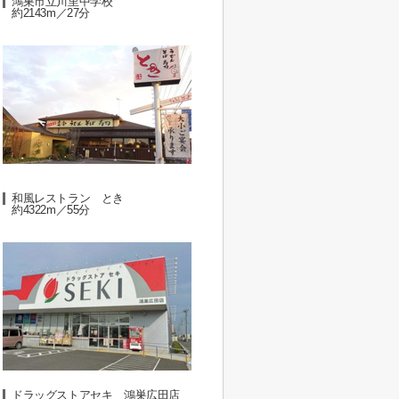
鴻巣市立川里中学校
約2143m／27分
和風レストラン とき
約4322m／55分
ドラッグストアセキ 鴻巣広田店