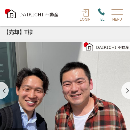
LOGIN
TEL
MENU
【売却】T様