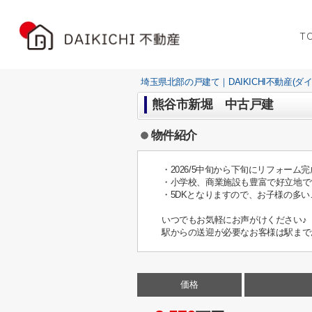
T
埼玉県北部の戸建て｜DAIKICHI不動産(ダ
熊谷市新堀 中古戸建
物件紹介
・2026/5中旬から下旬にリフォーム
・小学校、商業施設も豊富で好立地で
・5DKとなりますので、お子様の多
いつでもお気軽にお声がけください♪
駅からの送迎が必要なお客様は駅まで
価格