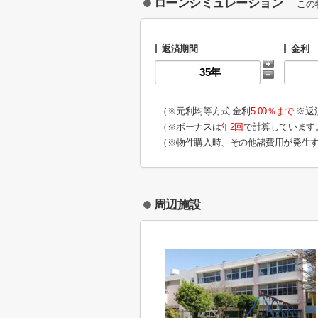
ローンシミュレーション
この
返済期間
金利
（※元利均等方式 金利
5.00％まで
※返
（※ボーナスは
年2回
で計算しています
（※物件購入時、その他諸費用が発生
周辺施設