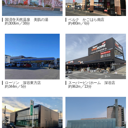
国済寺天然温泉 美肌の湯
ベルク かごはら南店
約3006m／38分
約480m／6分
ローソン 深谷東方店
スーパービバホーム 深谷店
約344m／5分
約962m／13分