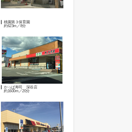
桃園第３保育園
約623m／8分
かっぱ寿司 深谷店
約1600m／20分