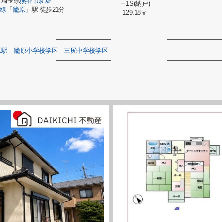
埼玉県
熊谷市
新堀
＋1S(納戸)
崎線
「
籠原
」駅 徒歩21分
129.18㎡
原駅
籠原小学校学区
三尻中学校学区