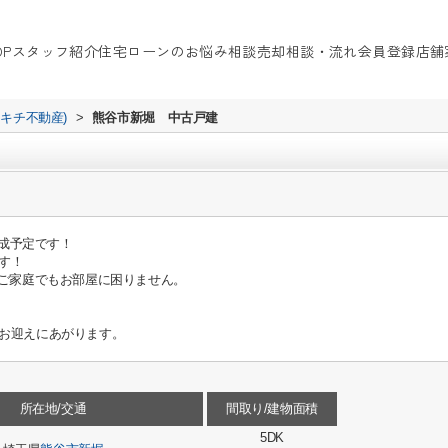
OP
スタッフ紹介
住宅ローンのお悩み相談
売却相談・流れ
会員登録
店舗
イキチ不動産)
>
熊谷市新堀 中古戸建
完成予定です！
す！
いご家庭でもお部屋に困りません。
お迎えにあがります。
所在地/交通
間取り/建物面積
5DK