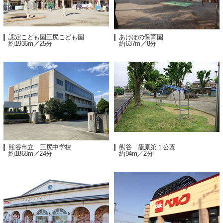
認定こども園三尻こども園
あけぼの保育園
約1936m／25分
約637m／8分
熊谷市立 三尻中学校
熊谷 籠原第１公園
約1868m／24分
約94m／2分