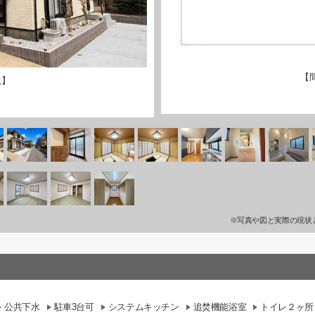
【
観】
※写真や図と実際の現状
公共下水
駐車3台可
システムキッチン
追焚機能浴室
トイレ２ヶ所