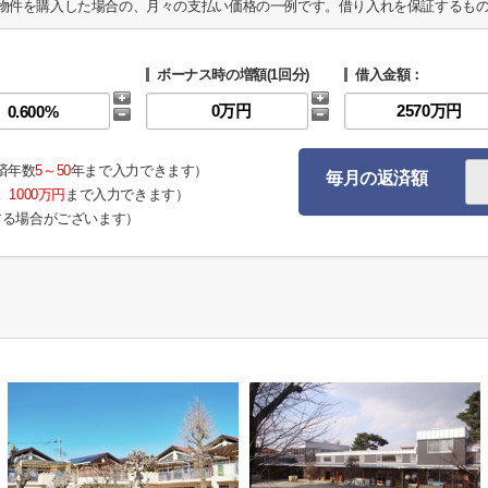
物件を購入した場合の、月々の支払い価格の一例です。借り入れを保証するも
ボーナス時の増額(1回分)
借入金額：
済年数
5～50
年まで入力できます）
毎月の返済額
。
1000万円
まで入力できます）
する場合がございます）