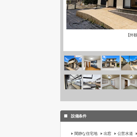
【外
設備条件
閑静な住宅地
出窓
公営水道