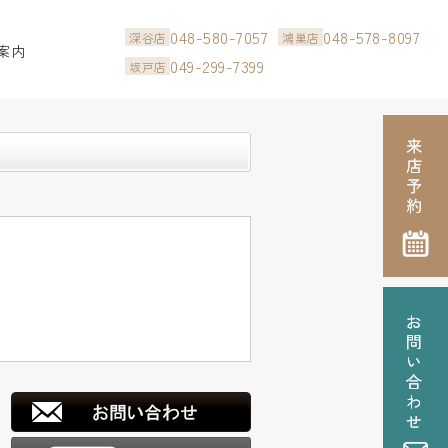
048-580-7057
048-578-8097
深谷店
鴻巣店
案内
049-299-7399
坂戸店