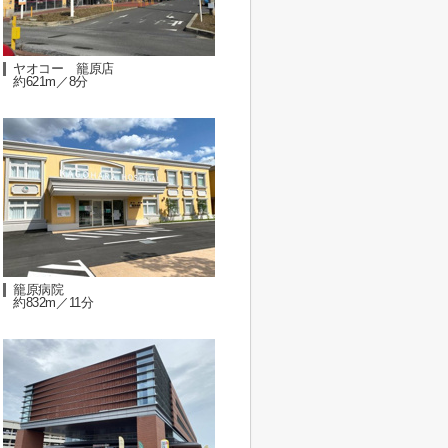
ヤオコー 籠原店
約621m／8分
籠原病院
約832m／11分