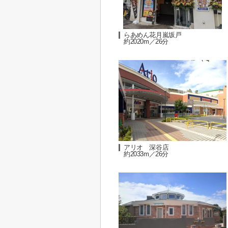
らあめん花月嵐坂戸
約2020m／26分
アリオ 深谷店
約2033m／26分