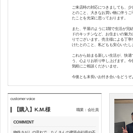
ご来店時の対応につきましても、少
とのこと、大きなお買い物に伴うご
たことを光栄に思っております。
また、平屋のように1階で生活が完
ドのキッチンなど、お住まいの魅力
りでございます。売主様による丁寧
けたとのこと、私どもも安心いたし
これから始まる新しい生活が、快適
う、心よりお祈り申し上げます。今
気軽にご相談くださいませ。
今後とも末長いお付き合いをどうぞ
customer voice
【購入】K.M.様
職業：会社員
COMMENT
物件さがしの流れで、たくさんの建築会社様や不