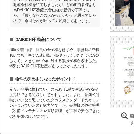
動産会社様を訪問しましたが、どの担当者様より
もDAIKICHI不動産の曽山様が親切で丁寧でし
た。「買うならこの人からがいい」と思っていた
ので、今回それが叶って大変嬉しく思います。
DAIKICHI不動産について
担当の曽山様、店長の金子様をはじめ、事務所の皆様
もいつも丁寧で入店の際、挨拶をしていただくのが嬉
しくて、大きな買い物に対する緊張が和らぎました。
鴻巣にDAIKICHI不動産があってよかったです。
物件の決め手になったポイント！
元々、平屋に憧れていたのもあり1階で生活がある程
度完結できる間取りに惹かれました。また、新築検討
時にいいなと思っていたタカラスタンダードのキッチ
ンがついていたのも魅力的でした。売主様の物件管理
（設備メンテナンスや書類管理）が丁寧で安心できた
画
のも要因のひとつです。
す