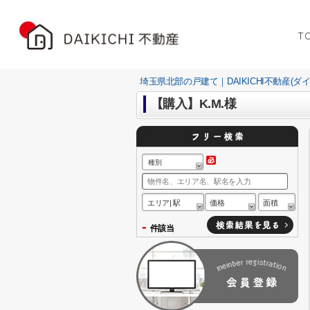
T
埼玉県北部の戸建て｜DAIKICHI不動産(ダ
【購入】K.M.様
種別
エリア| 駅
価格
面積
-
件該当