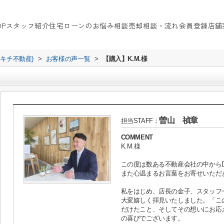
OP
スタッフ紹介
住宅ローンのお悩み相談
売却相談・流れ
会員登録
店舗
イキチ不動産)
>
お客様の声一覧
>
【購入】K.M.様
曽山 禎章
担当STAFF：
COMMENT
K.M.様
この度は数ある不動産会社の中からDA
また心温まるお言葉をお寄せいただ
私をはじめ、店長の金子、スタッフ
大変嬉しく拝見いたしました。「こ
だけたこと、そしてその想いにお応
の喜びでございます。