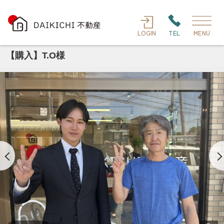
LOGIN
TEL
MENU
【購入】T.O様