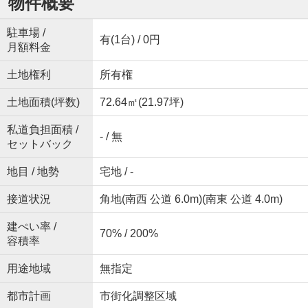
物件概要
駐車場 /
有(1台) / 0円
月額料金
土地権利
所有権
土地面積(坪数)
72.64㎡(21.97坪)
私道負担面積 /
- / 無
セットバック
地目 / 地勢
宅地 / -
接道状況
角地(南西 公道 6.0m)(南東 公道 4.0m)
建ぺい率 /
70% / 200%
容積率
用途地域
無指定
都市計画
市街化調整区域