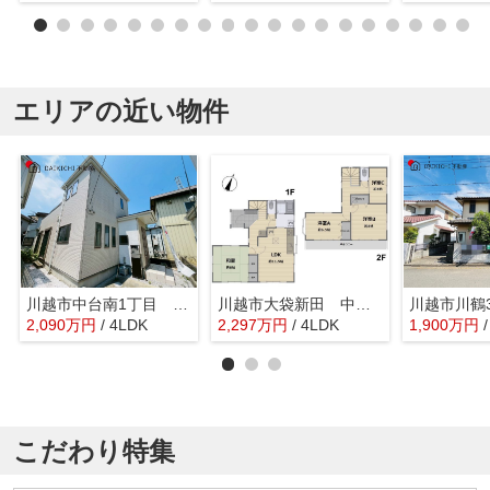
エリアの近い物件
川越市中台南1丁目 中古戸建
川越市大袋新田 中古戸建
2,090
万
円
/ 4LDK
2,297
万
円
/ 4LDK
1,900
万
円
こだわり特集