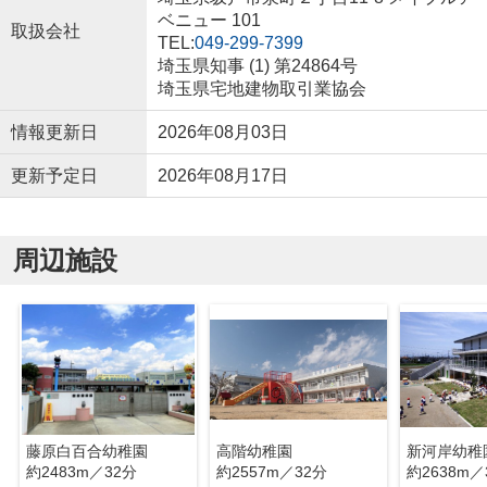
ベニュー 101
取扱会社
TEL:
049-299-7399
埼玉県知事 (1) 第24864号
埼玉県宅地建物取引業協会
情報更新日
2026年08月03日
更新予定日
2026年08月17日
周辺施設
藤原白百合幼稚園
高階幼稚園
新河岸幼稚
約2483m／32分
約2557m／32分
約2638m／