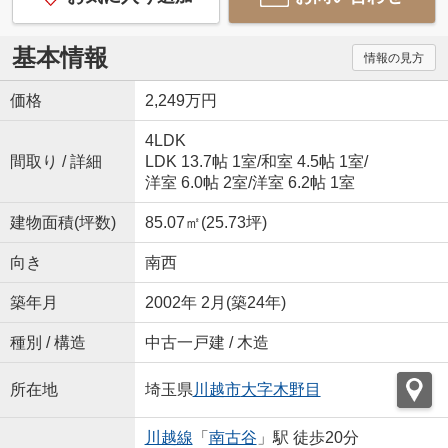
基本情報
情報の見方
価格
2,249万円
4LDK
間取り / 詳細
LDK 13.7帖 1室
/
和室 4.5帖 1室
/
洋室 6.0帖 2室
/
洋室 6.2帖 1室
建物面積(坪数)
85.07㎡(25.73坪)
向き
南西
築年月
2002年 2月(築24年)
種別 / 構造
中古一戸建 / 木造
所在地
埼玉県
川越市
大字木野目
川越線
「
南古谷
」駅 徒歩20分