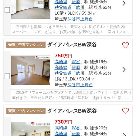
高崎線
「
籠原
」駅 徒歩65分
秩父鉄道
「
武川
」駅 徒歩63分
10階 / 3LDK / 59.84㎡
埼玉県
深谷市
上野台
・高層階のお部屋につき日当たり、眺望ともに良好です♪ ・徒歩圏内に
スーパー、コンビニがあり、お買い物にも便利な立地！ ・室内リフォー
ム実施予定！綺麗な状態で生活がスタートでき...
ダイアパレスBW深谷
売買 | 中古マンション
750
万
円
高崎線
「
深谷
」駅 徒歩19分
高崎線
「
籠原
」駅 徒歩64分
秩父鉄道
「
武川
」駅 徒歩63分
1階 / 3LDK / 59.84㎡
埼玉県
深谷市
上野台
・2018年リフォーム済みで室内とても綺麗にお使いです！ ・南向き専用
庭付きで、日当たり良好♪ ・JR高崎線「深谷駅」徒歩１９分！生活に便
利な住環境！ いつでもお気軽にお声がけくだ...
ダイアパレスBW深谷
売買 | 中古マンション
730
万
円
高崎線
「
深谷
」駅 徒歩20分
高崎線
「
籠原
」駅 徒歩64分