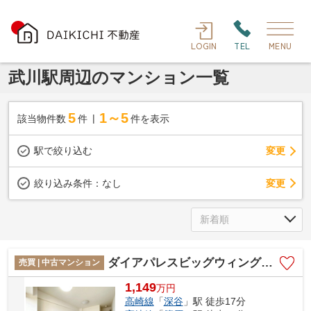
LOGIN
TEL
MENU
武川駅周辺のマンション一覧
5
1～5
該当物件数
件
件を表示
駅で絞り込む
変更
変更
絞り込み条件：
なし
ダイアパレスビッグウィング深谷
売買 | 中古マンション
1,149
万
円
高崎線
「
深谷
」駅 徒歩17分