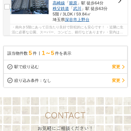
高崎線
「
籠原
」駅 徒歩64分
秩父鉄道
「
武川
」駅 徒歩63分
5階 / 3LDK / 59.84㎡
埼玉県
深谷市
上野台
・南向き5階にあって日当たり良好で防犯的にも安心です！ ・近隣に生
活に必要な公園、スーパー、コンビニ、銀行などあります♪ ・室内は綺
麗に保たれてますので即入居可能です！ いつ...
5
1～5
該当物件数
件
件を表示
駅で絞り込む
変更
変更
絞り込み条件：
なし
CONTACT
お気軽にご相談ください！