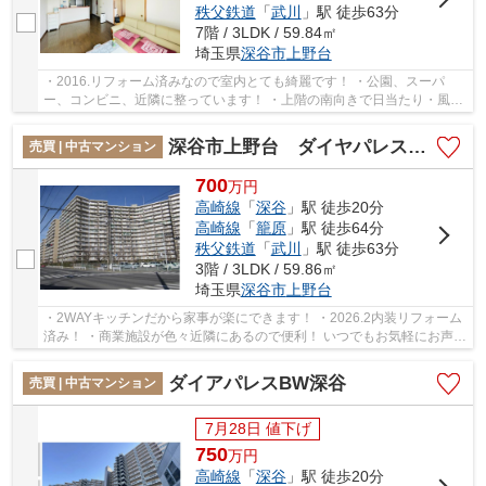
秩父鉄道
「
武川
」駅 徒歩63分
7階 / 3LDK / 59.84㎡
埼玉県
深谷市
上野台
・2016.リフォーム済みなので室内とても綺麗です！ ・公園、スーパ
ー、コンビニ、近隣に整っています！ ・上階の南向きで日当たり・風通
しも良好です！ いつでもお気軽にお声がけくだ...
深谷市上野台 ダイヤパレスBW深谷
売買 | 中古マンション
700
万
円
高崎線
「
深谷
」駅 徒歩20分
高崎線
「
籠原
」駅 徒歩64分
秩父鉄道
「
武川
」駅 徒歩63分
3階 / 3LDK / 59.86㎡
埼玉県
深谷市
上野台
・2WAYキッチンだから家事が楽にできます！ ・2026.2内装リフォーム
済み！ ・商業施設が色々近隣にあるので便利！ いつでもお気軽にお声が
けください♪ 駅からの送迎が必要なお客様は...
ダイアパレスBW深谷
売買 | 中古マンション
7月28日 値下げ
750
万
円
高崎線
「
深谷
」駅 徒歩20分