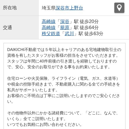
所在地
埼玉県
深谷市
上野台
高崎線
「
深谷
」駅 徒歩20分
交通
高崎線
「
籠原
」駅 徒歩64分
秩父鉄道
「
武川
」駅 徒歩63分
DAIKICHI不動産では５年以上キャリアのある宅地建物取引士の
資格を有したスタッフがお客様の担当をさせていただきます。
スタッフは年間に40件前後の引き渡しを経験しておりますの
で、安心、安全のお取引ができる事をお約束いたします。
住宅ローンや火災保険、ライフライン（電気、ガス、水道等）
や税金の控除手続きまで、不動産購入に関わる全ての手続きを
私共がサポートいたします。
お客様のご不明点は丁寧にご説明いたしますのでご安心くださ
い。
その他物件以外にかかる諸経費について、「どこに、なんで、
いくら」全てご説明いたします。
いつでもお気軽にお問い合わせください。