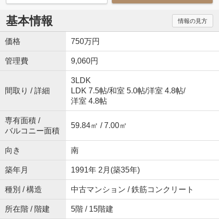
基本情報
情報の見方
価格
750万円
管理費
9,060円
3LDK
間取り / 詳細
LDK 7.5帖
/
和室 5.0帖
/
洋室 4.8帖
/
洋室 4.8帖
専有面積 /
59.84㎡ / 7.00㎡
バルコニー面積
向き
南
築年月
1991年 2月(築35年)
種別 / 構造
中古マンション / 鉄筋コンクリート
所在階 / 階建
5階 / 15階建