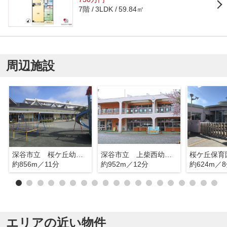
7階
59.84㎡
3LDK
周辺施設
深谷市立 桜ケ丘幼稚園
深谷市立 上柴西幼稚園
桜ケ丘保育
約856m／11分
約952m／12分
約624m／
エリアの近い物件