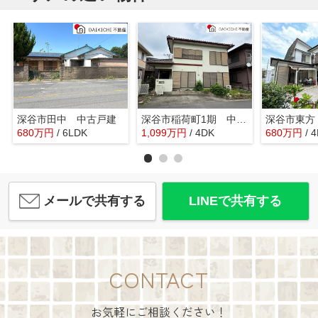
深谷市田中 中古戸建
深谷市稲荷町1期 中古戸建
深谷市東方
680
万
円
/ 6LDK
1,099
万
円
/ 4DK
680
万
円
/ 
メールで共有する
LINEで共有する
CONTACT
お気軽にご相談ください！