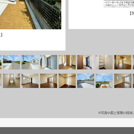
【
観】
※写真や図と実際の現状