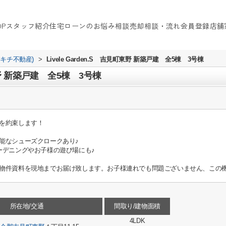
OP
スタッフ紹介
住宅ローンのお悩み相談
売却相談・流れ
会員登録
店舗
イキチ不動産)
>
Livele Garden.S 吉見町東野 新築戸建 全5棟 3号棟
町東野 新築戸建 全5棟 3号棟
を約束します！
能なシューズクロークあり♪
ーデニングやお子様の遊び場にも♪
物件資料を現地までお届け致します。お子様連れでも問題ございません、この機
所在地/交通
間取り/建物面積
4LDK