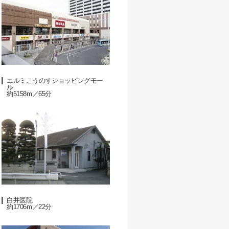
エルミこうのすショッピングモー
ル
約5158m／65分
白井医院
約1706m／22分