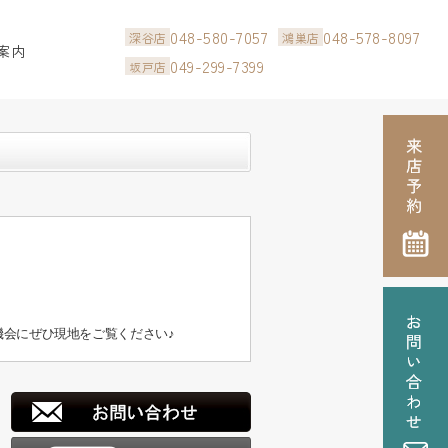
048-580-7057
048-578-8097
深谷店
鴻巣店
案内
049-299-7399
坂戸店
会にぜひ現地をご覧ください♪