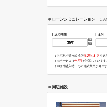
ローンシミュレーション
この
返済期間
金利
（※元利均等方式 金利
5.00％まで
※返
（※ボーナスは
年2回
で計算しています
（※物件購入時、その他諸費用が発生
周辺施設