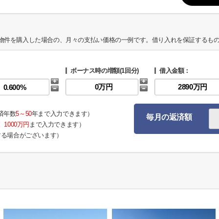
物件を購入した場合の、月々の支払い価格の一例です。借り入れを保証するも
ボーナス時の増額(1回分)
借入金額：
済年数
5～50
年まで入力できます）
毎月の返済額
。
1000万円
まで入力できます）
する場合がございます）