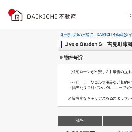
T
埼玉県北部の戸建て｜DAIKICHI不動産(ダ
Livele Garden.S 吉見
物件紹介
【住宅ローンが不安な方】最善の提案
・ベビーカーやゴルフ用品など収納可
・陽当たり良好♪広々バルコニーでガ
経験豊富なキャリアのあるスタッフが
価格