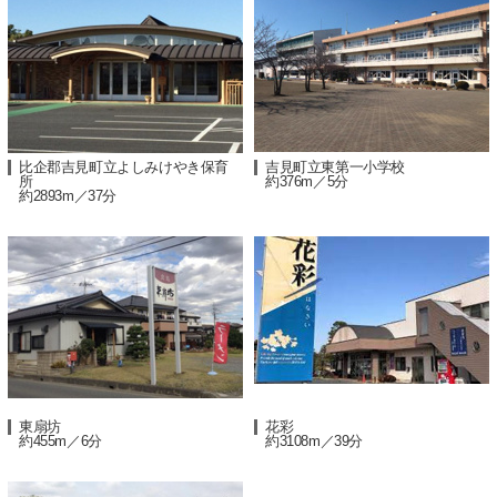
比企郡吉見町立よしみけやき保育
吉見町立東第一小学校
所
約376m／5分
約2893m／37分
東扇坊
花彩
約455m／6分
約3108m／39分