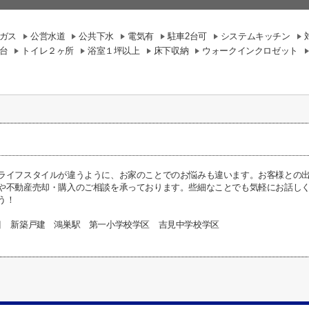
ガス
公営水道
公共下水
電気有
駐車2台可
システムキッチン
台
トイレ２ヶ所
浴室１坪以上
床下収納
ウォークインクロゼット
ライフスタイルが違うように、お家のことでのお悩みも違います。お客様との
や不動産売却・購入のご相談を承っております。些細なことでも気軽にお話し
う！
目 新築戸建 鴻巣駅 第一小学校学区 吉見中学校学区