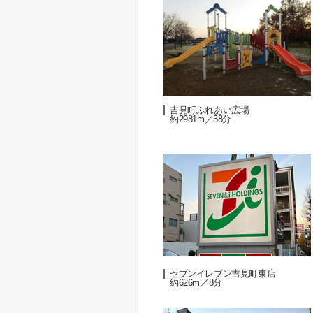
吉見町ふれあい広場
約2981m／38分
セブンイレブン吉見町東店
約626m／8分