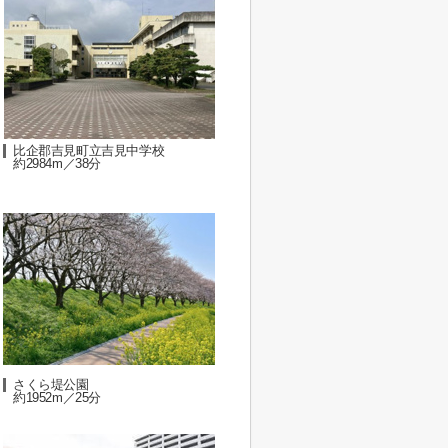
比企郡吉見町立吉見中学校
約2984m／38分
さくら堤公園
約1952m／25分