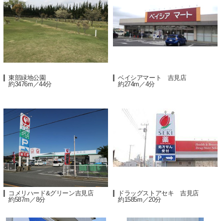
東部緑地公園
ベイシアマート 吉見店
約3476m／44分
約274m／4分
コメリハード&グリーン吉見店
ドラッグストアセキ 吉見店
約587m／8分
約1585m／20分