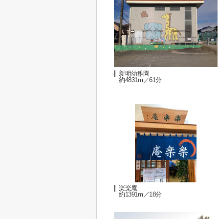
新明幼稚園
約4831m／61分
楽楽庵
約1391m／18分