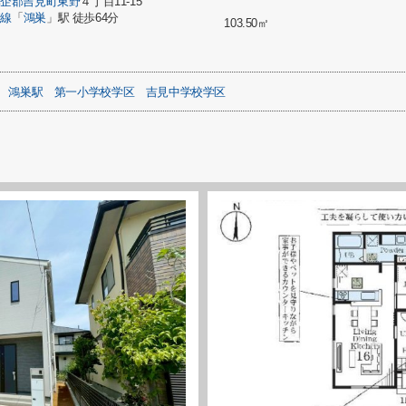
比企郡吉見町
東野
４丁目11-15
崎線
「
鴻巣
」駅 徒歩64分
103.50㎡
鴻巣駅
第一小学校学区
吉見中学校学区