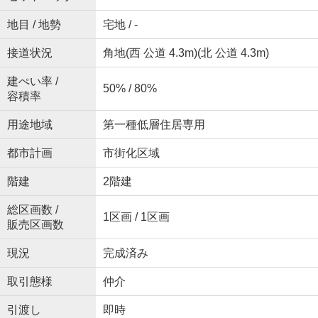
地目 / 地勢
宅地 / -
接道状況
角地(西 公道 4.3m)(北 公道 4.3m)
建ぺい率 /
50% / 80%
容積率
用途地域
第一種低層住居専用
都市計画
市街化区域
階建
2階建
総区画数 /
1区画 / 1区画
販売区画数
現況
完成済み
取引態様
仲介
引渡し
即時