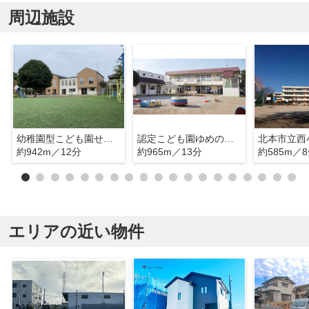
周辺施設
幼稚園型こども園せきね幼稚園
認定こども園ゆめのはなこども園
北本市立西
約942m／12分
約965m／13分
約585m／
エリアの近い物件