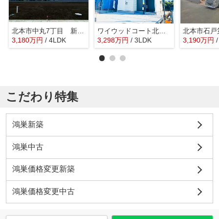
北本市中丸7丁目 新築戸建 全14棟 10号棟
ワイウッドコート北本市中丸第6期 新築戸建 全9棟 5号棟
3,180
万
円
/ 4LDK
3,298
万
円
/ 3LDK
3,190
万
円
こだわり特集
鴻巣新築
鴻巣中古
鴻巣価格変更新築
鴻巣価格変更中古