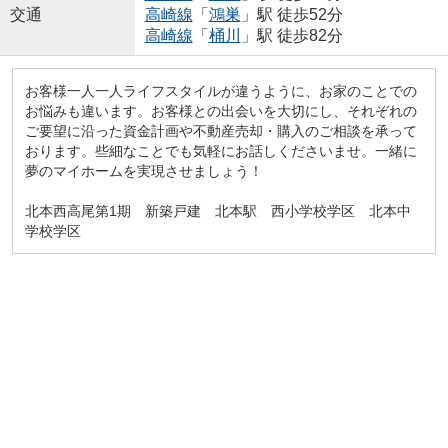
交通
高崎線
「
鴻巣
」駅 徒歩52分
高崎線
「
桶川
」駅 徒歩82分
お客様一人一人ライフスタイルが違うように、お家のことでの
お悩みも違います。お客様との出会いを大切にし、それぞれの
ご要望に沿った資金計画や不動産売却・購入のご相談を承って
おります。些細なことでも気軽にお話しくださいませ。一緒に
夢のマイホームを実現させましょう！
北本西高尾第1期 新築戸建 北本駅 西小学校学区 北本中
学校学区