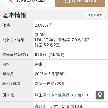
お気に入り追加
お問い合わせ
基本情報
情報の見方
価格
2,890万円
3LDK
間取り / 詳細
LDK 17.0帖 1室
/
洋室 7.0帖 1室
/
洋室 5.2帖 2室
建物面積(坪数)
81.97㎡(24.79坪)
向き
南東
築年月
2026年 6月(新築)
種別 / 構造
新築一戸建 / 木造
所在地
埼玉県
北本市
西高尾
８丁目129
高崎線
「
北本
」駅 徒歩18分