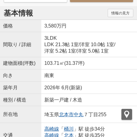
基本情報
情報の見方
価格
3,580万円
3LDK
間取り / 詳細
LDK 21.3帖 1室
/
洋室 10.0帖 1室
/
洋室 5.2帖 1室
/
洋室 5.0帖 1室
建物面積(坪数)
103.71㎡(31.37坪)
向き
南東
築年月
2026年 6月(新築)
種別 / 構造
新築一戸建 / 木造
所在地
埼玉県
北本市
中丸
７丁目255
高崎線
「
桶川
」駅 徒歩34分
交通
高崎線
「
北本
」駅 徒歩35分