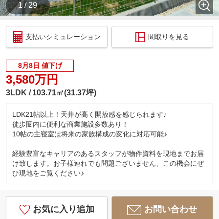
1 / 29
支払いシミュレーション
間取りを見る
8月8日 値下げ
3,580万円
3LDK
103.71㎡(31.37坪)
LDK21帖以上！天井が高く開放感を感じられます♪
徒歩圏内に便利な商業施設多数あり！
10帖の主寝室は将来の家族構成の変化に対応可能♪
経験豊富なキャリアのあるスタッフが物件資料を現地までお届
け致します。お子様連れでも問題ございません、この機会にぜ
ひ現地をご覧ください♪
お気に入り追加
お問い合わせ