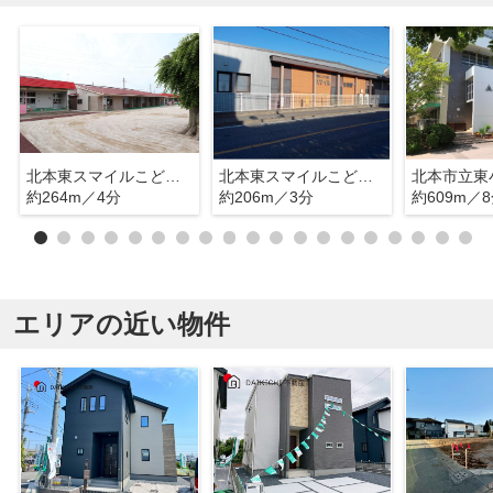
北本東スマイルこども園
北本東スマイルこども園
北本市立東
約264m／4分
約206m／3分
約609m／
エリアの近い物件