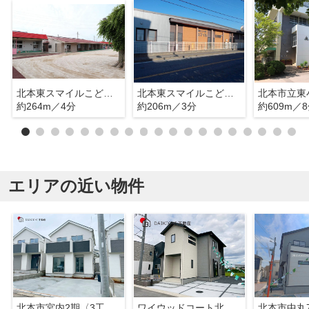
北本東スマイルこども園
北本東スマイルこども園
北本市立東
約264m／4分
約206m／3分
約609m／
エリアの近い物件
北本市宮内2期〈3工期〉 新築戸建 全4棟 S号棟
ワイウッドコート北本市中丸第6期 新築戸建 全9棟 3号棟