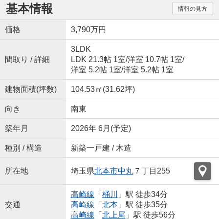
基本情報
情報の見方
価格
3,790万円
3LDK
間取り / 詳細
LDK 21.3帖 1室
/
洋室 10.7帖 1室
/
洋室 5.2帖 1室
/
洋室 5.2帖 1室
建物面積(坪数)
104.53㎡(31.62坪)
向き
南東
築年月
2026年 6月(予定)
種別 / 構造
新築一戸建 / 木造
所在地
埼玉県
北本市
中丸
７丁目255
高崎線
「
桶川
」駅 徒歩34分
交通
高崎線
「
北本
」駅 徒歩35分
高崎線
「
北上尾
」駅 徒歩56分