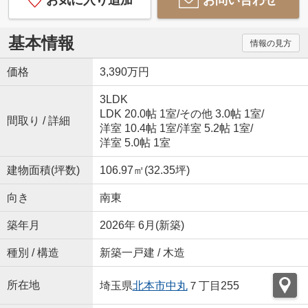
お気に入り追加
お問い合わせ
基本情報
情報の見方
価格
3,390万円
3LDK
LDK 20.0帖 1室
/
その他 3.0帖 1室
/
間取り / 詳細
洋室 10.4帖 1室
/
洋室 5.2帖 1室
/
洋室 5.0帖 1室
建物面積(坪数)
106.97㎡(32.35坪)
向き
南東
築年月
2026年 6月(新築)
種別 / 構造
新築一戸建 / 木造
所在地
埼玉県
北本市
中丸
７丁目255