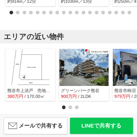
約914m／12分
約1030m／13分
約250m／
エリアの近い物件
熊谷市上須戸 売地 全1区画 1号地
グリーンパーク熊谷
熊谷市柿沼
380
万
円
/ 170.00㎡
900
万
円
/ 2LDK
979
万
円
/ 
メールで共有する
LINEで共有する