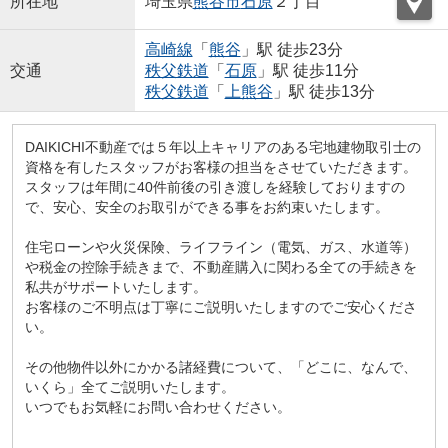
所在地
埼玉県
熊谷市
石原
２丁目
高崎線
「
熊谷
」駅 徒歩23分
交通
秩父鉄道
「
石原
」駅 徒歩11分
秩父鉄道
「
上熊谷
」駅 徒歩13分
DAIKICHI不動産では５年以上キャリアのある宅地建物取引士の
資格を有したスタッフがお客様の担当をさせていただきます。
スタッフは年間に40件前後の引き渡しを経験しておりますの
で、安心、安全のお取引ができる事をお約束いたします。
住宅ローンや火災保険、ライフライン（電気、ガス、水道等）
や税金の控除手続きまで、不動産購入に関わる全ての手続きを
私共がサポートいたします。
お客様のご不明点は丁寧にご説明いたしますのでご安心くださ
い。
その他物件以外にかかる諸経費について、「どこに、なんで、
いくら」全てご説明いたします。
いつでもお気軽にお問い合わせください。