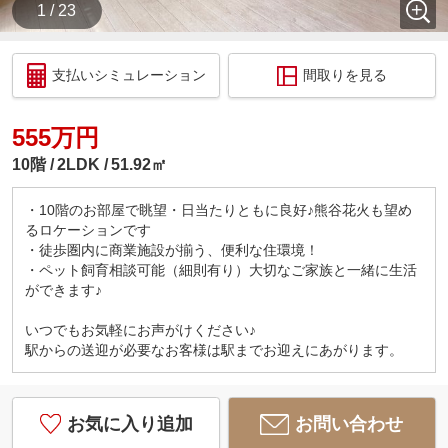
1 / 23
支払いシミュレーション
間取りを見る
555万円
10階
2LDK
51.92㎡
・10階のお部屋で眺望・日当たりともに良好♪熊谷花火も望め
るロケーションです
・徒歩圏内に商業施設が揃う、便利な住環境！
・ペット飼育相談可能（細則有り）大切なご家族と一緒に生活
ができます♪
いつでもお気軽にお声がけください♪
駅からの送迎が必要なお客様は駅までお迎えにあがります。
お気に入り追加
お問い合わせ