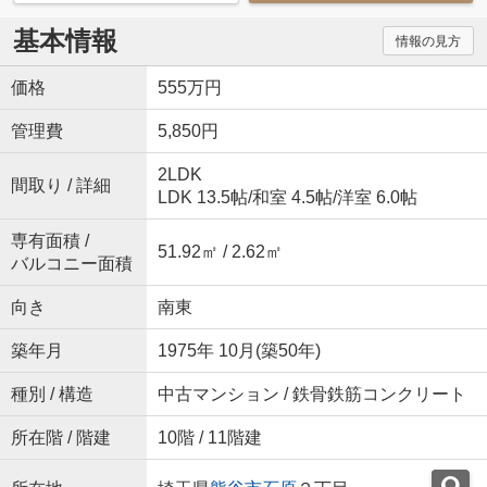
基本情報
情報の見方
価格
555万円
管理費
5,850円
2LDK
間取り / 詳細
LDK 13.5帖
/
和室 4.5帖
/
洋室 6.0帖
専有面積 /
51.92㎡ / 2.62㎡
バルコニー面積
向き
南東
築年月
1975年 10月(築50年)
種別 / 構造
中古マンション / 鉄骨鉄筋コンクリート
所在階 / 階建
10階 / 11階建