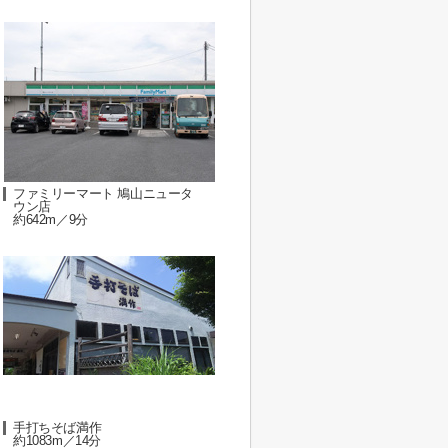
ファミリーマート 鳩山ニュータ
ウン店
約642m／9分
手打ちそば満作
約1083m／14分