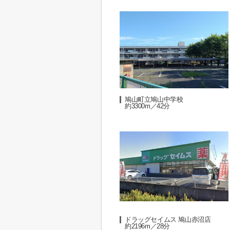
鳩山町立鳩山中学校
約3300m／42分
ドラッグセイムス 鳩山赤沼店
約2196m／28分