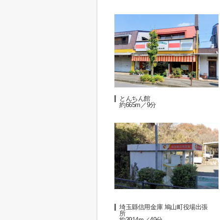
とんちん館
約665m／9分
埼玉縣信用金庫 鳩山町役場出張
所
約3914m／49分