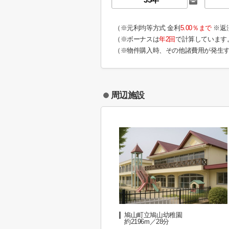
（※元利均等方式 金利
5.00％まで
※返
（※ボーナスは
年2回
で計算しています
（※物件購入時、その他諸費用が発生
周辺施設
鳩山町立鳩山幼稚園
約2196m／28分