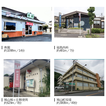
寿園
福島内科
約1098m／14分
約481m／7分
鳩山鳩ヶ丘郵便局
鳩山町役場
約629m／8分
約3908m／49分