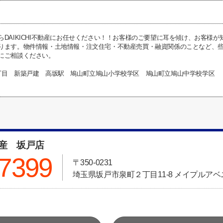
らDAIKICHI不動産にお任せください！！お客様のご要望に耳を傾け、お客様
ります。物件情報・土地情報・注文住宅・不動産売買・融資関係のことなど、些細な
にご相談ください。
丁目 新築戸建 高坂駅 鳩山町立鳩山小学校学区 鳩山町立鳩山中学校学区
動産 坂戸店
-7399
〒350-0231
埼玉県坂戸市泉町２丁目11-8 メイプルアベニ