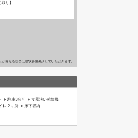
間取り】
とが異なる場合は現状を優先させていただきます。
ー
駐車3台可
食器洗い乾燥機
イレ２ヶ所
床下収納