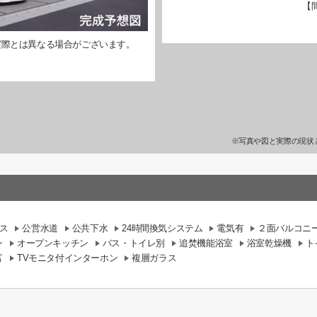
【
実際とは異なる場合がございます。
※写真や図と実際の現状
ス
公営水道
公共下水
24時間換気システム
電気有
２面バルコニ
ン
オープンキッチン
バス・トイレ別
追焚機能浴室
浴室乾燥機
ト
富
TVモニタ付インターホン
複層ガラス