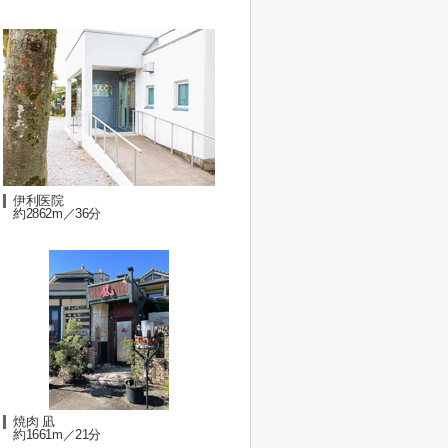
伊利医院
約2862m／36分
焼肉 凪
約1661m／21分