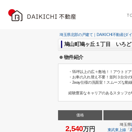
T
埼玉県北部の戸建て｜DAIKICHI不動産(ダ
鳩山町鳩ヶ丘１丁目 いろど
物件紹介
・55坪以上の広々敷地！！アウトド
・お車の入れ替え不要！並列３台分の
・2way仕様の洗面室！スムーズな動
経験豊富なキャリアのあるスタッフが
価格
埼玉県
2,540
万円
東武東上線
「