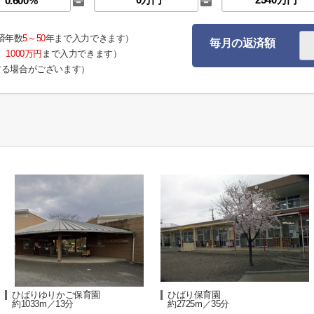
済年数
5～50
年まで入力できます）
毎月の返済額
。
1000万円
まで入力できます）
する場合がございます）
ひばりゆりかご保育園
ひばり保育園
約1033m／13分
約2725m／35分