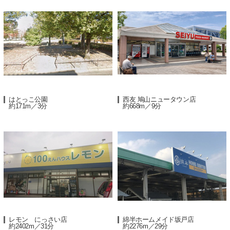
はとっこ公園
西友 鳩山ニュータウン店
約171m／3分
約668m／9分
レモン にっさい店
綿半ホームメイド坂戸店
約2402m／31分
約2276m／29分