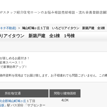
OP
スタッフ紹介
住宅ローンのお悩み相談
売却相談・流れ
会員登録
店舗
イキチ不動産)
>
鳩山町鳩ヶ丘１丁目 いろどりアイタウン 新築戸建 全1棟 
りアイタウン 新築戸建 全1棟 1号棟
アが楽しめるお庭付き！
駐車スペース！！
線で家事効率アップ！
物件資料を現地までお届け致します。お子様連れでも問題ございません、この機
所在地/交通
間取り/建物面積
4LDK
比企郡鳩山町
鳩ヶ丘
１丁目
高坂
」駅 バス10分 「サブセンター