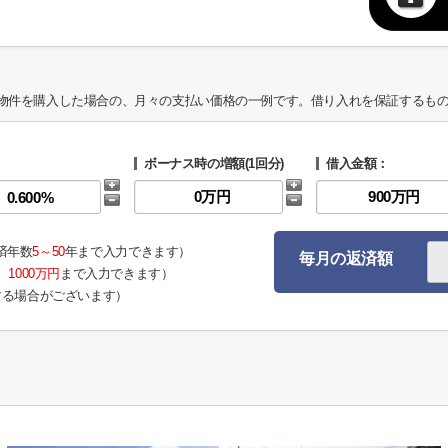
物件を購入した場合の、月々の支払い価格の一例です。借り入れを保証するも
ボーナス時の増額(1回分)
借入金額：
済年数
5～50
年まで入力できます）
毎月の返済額
。
1000万円
まで入力できます）
する場合がございます）