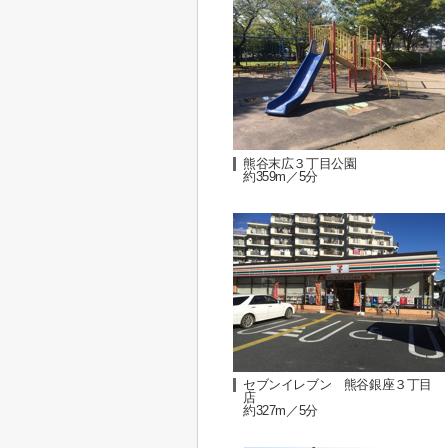
熊谷末広３丁目公園
約359m／5分
セブンイレブン 熊谷銀座３丁目
店
約327m／5分