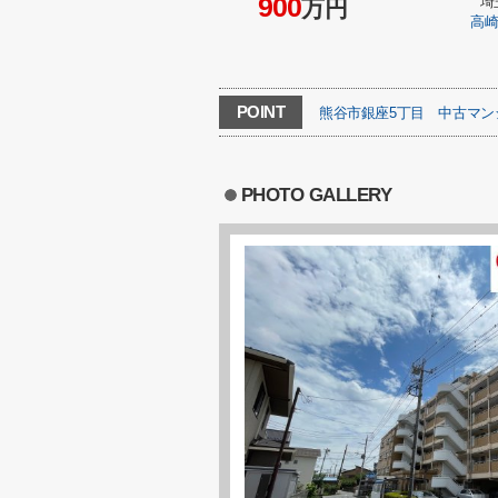
900
埼
万円
高
POINT
熊谷市銀座5丁目
中古マン
PHOTO GALLERY