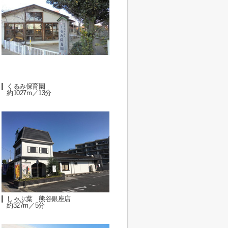
くるみ保育園
約1027m／13分
しゃぶ葉 熊谷銀座店
約327m／5分