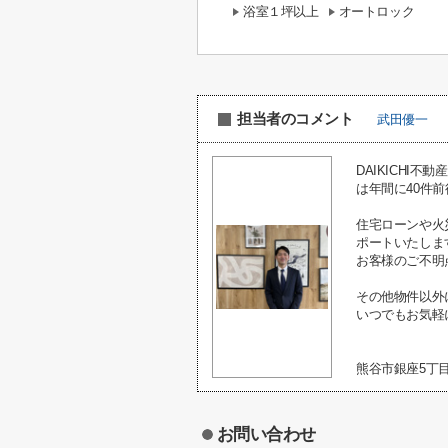
浴室１坪以上
オートロック
担当者のコメント
武田優一
DAIKICH
は年間に40件
住宅ローンや火
ポートいたしま
お客様のご不明
その他物件以外
いつでもお気軽
熊谷市銀座5丁
お問い合わせ