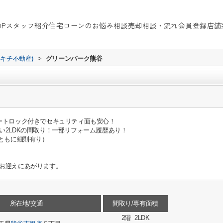
OP
スタッフ紹介
住宅ローンのお悩み相談
売却相談・流れ
会員登録
店舗
イキチ不動産)
>
グリーンパーク熊谷
ートロック付きでセキュリティ面も安心！
い2LDKの間取り！一部リフォーム履歴あり！
(ともに細則有り）
お迎えにあがります。
所在地/交通
間取り/専有面積
2階 2LDK