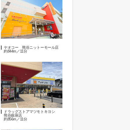
ヤオコー 熊谷ニットーモール店
約844m／11分
ドラッグストアマツモトキヨシ
熊谷銀座店
約856m／11分