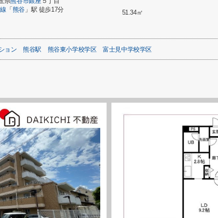
玉県
熊谷市
銀座
５丁目
崎線
「
熊谷
」駅 徒歩17分
51.34㎡
ション
熊谷駅
熊谷東小学校学区
富士見中学校学区