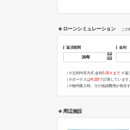
ローンシミュレーション
この
返済期間
金利
（※元利均等方式 金利
5.00％まで
※返
（※ボーナスは
年2回
で計算しています
（※物件購入時、その他諸費用が発生
周辺施設