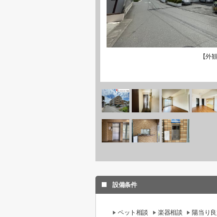
【外
設備条件
ペット相談
楽器相談
陽当り良