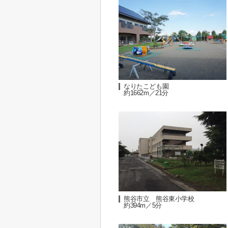
なりたこども園
約1662m／21分
熊谷市立 熊谷東小学校
約394m／5分