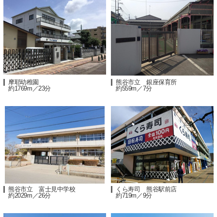
摩耶幼稚園
熊谷市立 銀座保育所
約1769m／23分
約559m／7分
熊谷市立 富士見中学校
くら寿司 熊谷駅前店
約2029m／26分
約719m／9分