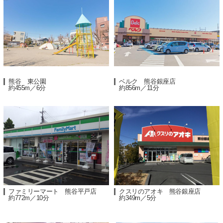
熊谷 東公園
ベルク 熊谷銀座店
約455m／6分
約856m／11分
ファミリーマート 熊谷平戸店
クスリのアオキ 熊谷銀座店
約772m／10分
約349m／5分