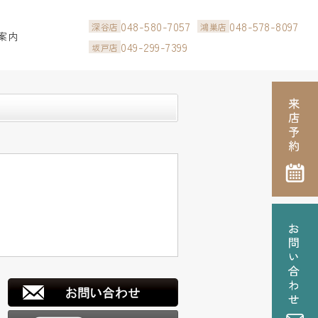
048-580-7057
048-578-8097
深谷店
鴻巣店
案内
049-299-7399
坂戸店