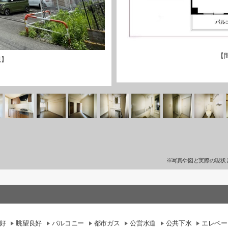
【
観】
※写真や図と実際の現状
好
眺望良好
バルコニー
都市ガス
公営水道
公共下水
エレベー