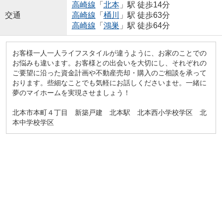
高崎線
「
北本
」駅 徒歩14分
交通
高崎線
「
桶川
」駅 徒歩63分
高崎線
「
鴻巣
」駅 徒歩64分
お客様一人一人ライフスタイルが違うように、お家のことでの
お悩みも違います。お客様との出会いを大切にし、それぞれの
ご要望に沿った資金計画や不動産売却・購入のご相談を承って
おります。些細なことでも気軽にお話しくださいませ。一緒に
夢のマイホームを実現させましょう！
北本市本町４丁目 新築戸建 北本駅 北本西小学校学区 北
本中学校学区