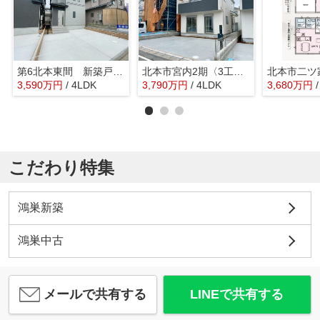
第6北本東間 新築戸建 全2棟 A号棟
北本市宮内2期〈3工期〉 新築戸建 全6棟 Q号棟
3,590
万
円
/ 4LDK
3,790
万
円
/ 4LDK
3,680
万
円
こだわり特集
鴻巣新築
鴻巣中古
メールで共有する
LINEで共有する