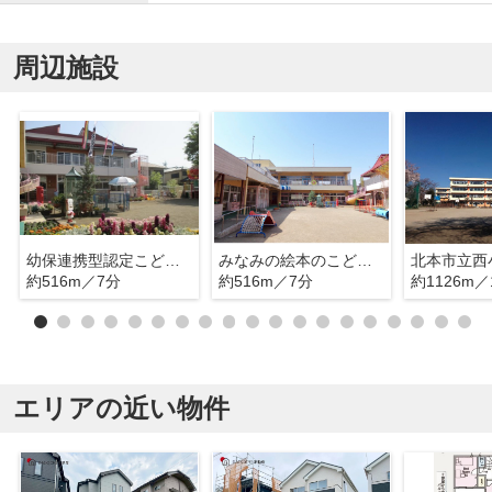
周辺施設
幼保連携型認定こども園みなみ絵本のこども園
みなみの絵本のこども園
北本市立西
約516m／7分
約516m／7分
約1126m／
エリアの近い物件