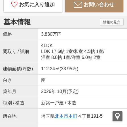
お気に入り追加
お問い合わせ
基本情報
情報の見方
価格
3,830万円
4LDK
間取り / 詳細
LDK 17.6帖 1室
/
和室 4.5帖 1室
/
洋室 8.0帖 1室
/
洋室 6.0帖 2室
建物面積(坪数)
112.24㎡(33.95坪)
向き
南
築年月
2026年 10月(予定)
種別 / 構造
新築一戸建 / 木造
所在地
埼玉県
北本市
本町
４丁目191-5