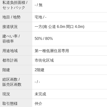
私道負担面積 /
- / 無
セットバック
地目 / 地勢
宅地 / -
接道状況
一方(南 公道 6.0m 間口 4.0m)
建ぺい率 /
50% / 80%
容積率
用途地域
第一種低層住居専用
都市計画
市街化区域
階建
2階建
総区画数 /
- / -
販売区画数
現況
未完成
取引態様
仲介