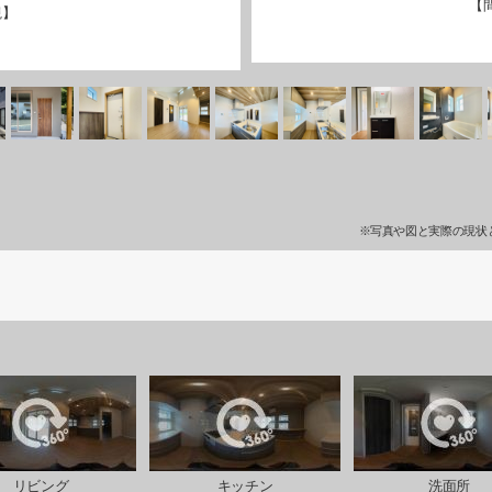
【
観】
※写真や図と実際の現状
リビング
キッチン
洗面所