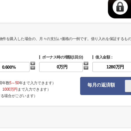
物件を購入した場合の、月々の支払い価格の一例です。借り入れを保証するも
ボーナス時の増額(1回分)
借入金額：
済年数
5～50
年まで入力できます）
毎月の返済額
。
1000万円
まで入力できます）
する場合がございます）