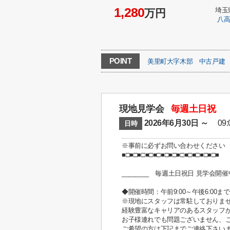
1,280
埼玉
万円
八
POINT
美里町大字木部
中古戸建
現地見学会
毎週土日祝
2026年6月30日 ～
09:0
日時
※事前に必ずお問い合わせください
■□■□■□■□■□■□■□■□■□■□■□■□■
________ 毎週土日祝日 見学会開催中
◆開催時間：午前9:00～午後6:00まで
※現地にスタッフは常駐しておりま
経験豊富なキャリアのあるスタッフ
お子様連れでも問題ございません、
ご希望の方は下記までご連絡下さい