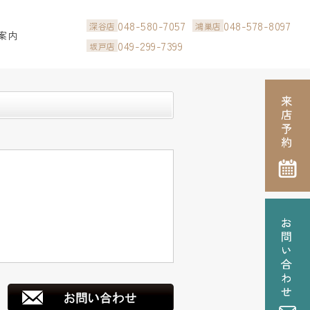
048-580-7057
048-578-8097
深谷店
鴻巣店
案内
049-299-7399
坂戸店