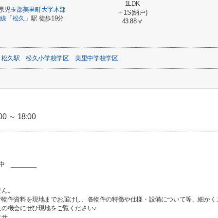
1LDK
県
児玉郡美里町
大字木部
＋1S(納戸)
高線
「
松久
」駅 徒歩19分
43.88㎡
松久駅
松久小学校学区
美里中学校学区
0 ～ 18:00
 ________
せん。
が物件資料を現地までお届けし、各物件の特徴や仕様・設備について等、細かく
この機会にぜひ現地をご覧ください♪
ませ。