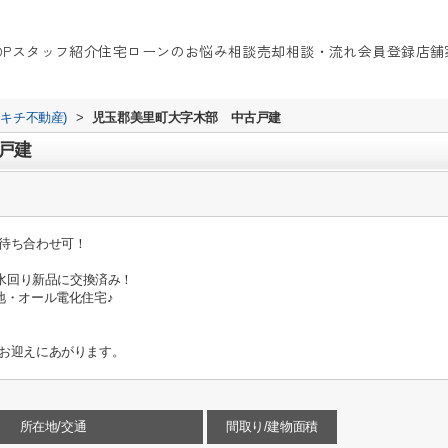
OP
スタッフ紹介
住宅ローンのお悩み相談
売却相談・流れ
会員登録
店舗
イキチ不動産)
>
児玉郡美里町大字木部 中古戸建
戸建
待ち合わせ可！
！水回り新品に交換済み！
地・オール電化住宅♪
お迎えにあがります。
所在地/交通
間取り/建物面積