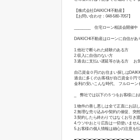
【株式会社DAIKICHI不動産】
【お問い合わせ：048-580-7057】
________ 住宅ローン相談会開催中 _
DAIKICHI不動産はローンに自信が
1.他社で断られた経験のある方
2.収入に自信のない方
3.過去に支払い遅延等がある方 
自己資金０円のお住まい探しはDAIK
過去に多くのお客様が自己資金０円
金利の安いこんな時代、 フルローン
_ 弊社では以下の５つをお客様にお
1.物件の善し悪しは全て正直にお話
2.無理な売り込みや契約の催促、突
3.契約したら終わりではなくお引き
4.ウソやおとり広告は一切使いませ
5.お客様の個人情報は細心の注意を
■□■□■□■□■□■□■□■□■□■□■□■□■