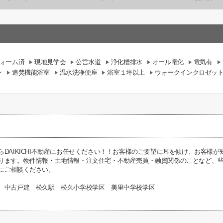
ォーム済
現地見学会
公営水道
浄化槽排水
オール電化
電気有
ン
追焚機能浴室
温水洗浄便座
浴室１坪以上
ウォークインクロゼッ
らDAIKICHI不動産にお任せください！！お客様のご要望に耳を傾け、お客様
ります。物件情報・土地情報・注文住宅・不動産売買・融資関係のことなど、些細な
にご相談ください。
 中古戸建 松久駅 松久小学校学区 美里中学校学区