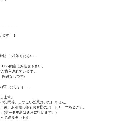
_______
あります！！
お気軽にご相談ください♪
ICHI不動産にお任せ下さい。
でご購入されています。
も問題なしです♪
約束いたします _
しします。
然の訪問等、しつこい営業はいたしません。
渡し後、お引越し後もお客様のパートナーであること。
ん。(データ更新は迅速に行います。）
払って取り扱います。