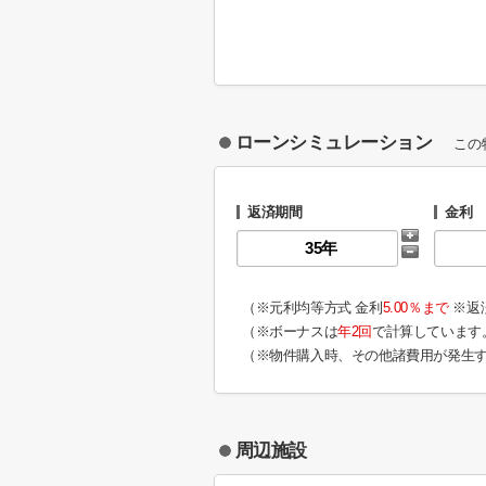
ローンシミュレーション
この
返済期間
金利
（※元利均等方式 金利
5.00％まで
※返
（※ボーナスは
年2回
で計算しています
（※物件購入時、その他諸費用が発生
周辺施設