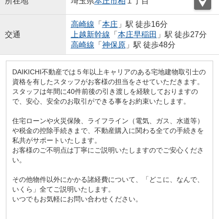
所在地
埼玉県
本庄市
柏
１丁目
高崎線
「
本庄
」駅 徒歩16分
交通
上越新幹線
「
本庄早稲田
」駅 徒歩27分
高崎線
「
神保原
」駅 徒歩48分
DAIKICHI不動産では５年以上キャリアのある宅地建物取引士の
資格を有したスタッフがお客様の担当をさせていただきます。
スタッフは年間に40件前後の引き渡しを経験しておりますの
で、安心、安全のお取引ができる事をお約束いたします。
住宅ローンや火災保険、ライフライン（電気、ガス、水道等）
や税金の控除手続きまで、不動産購入に関わる全ての手続きを
私共がサポートいたします。
お客様のご不明点は丁寧にご説明いたしますのでご安心くださ
い。
その他物件以外にかかる諸経費について、「どこに、なんで、
いくら」全てご説明いたします。
いつでもお気軽にお問い合わせください。