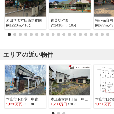
岩田学園本庄西幼稚園
青葉幼稚園
梅花保育園
約1220m／16分
約1418m／18分
約677m／
エリアの近い物件
本庄市下野堂 中古戸建
本庄市前原1丁目 中古戸建
1,030
万
円
/ 3LDK
1,200
万
円
/ 3DK
1,050
万
円