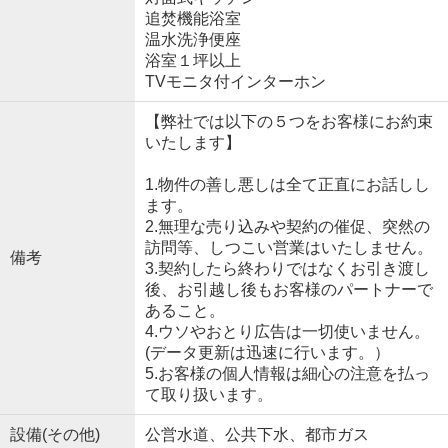
追焚機能浴室
温水洗浄便座
浴室１坪以上
TVモニタ付インターホン
【弊社では以下の５つをお客様にお約束
いたします】
1.物件の善し悪しは全て正直にお話しし
ます。
2.無理な売り込みや契約の催促、突然の
訪問等、しつこい営業はいたしません。
備考
3.契約したら終わりではなくお引き渡し
後、お引越し後もお客様のパートナーで
あること。
4.ウソやおとり広告は一切使いません。
(データ更新は迅速に行います。）
5.お客様の個人情報は細心の注意を払っ
て取り扱います。
設備(その他)
公営水道、公共下水、都市ガス