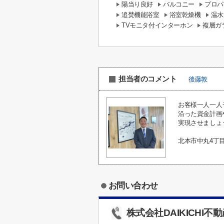
陽当り良好
バルコニー
プロパ
追焚機能浴室
浴室乾燥機
温水
TVモニタ付インターホン
複層ガ
担当者のコメント
後藤敦
お客様一人一人
沿った資金計画
実現させましょ
北本市中丸4丁
お問い合わせ
株式会社DAIKICHI不