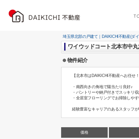
T
埼玉県北部の戸建て｜DAIKICHI不動産(ダ
ワイウッドコート北本市中丸
物件紹介
【北本市はDAIKICHI不動産へお任
・南西向きの角地で陽当たり良好♪
・パントリーや納戸付きでスッキリ収
・全居室フローリングでお掃除しやす
経験豊富なキャリアのあるスタッフが
価格