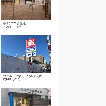
中丸2丁目遊園地
約274m／4分
ウエルシア薬局 北本中丸店
約643m／9分