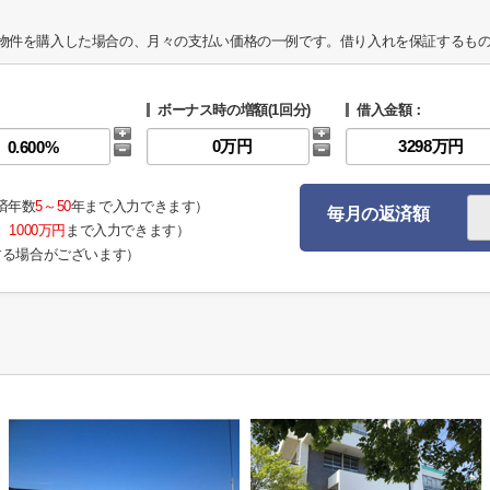
物件を購入した場合の、月々の支払い価格の一例です。借り入れを保証するも
ボーナス時の増額(1回分)
借入金額：
済年数
5～50
年まで入力できます）
毎月の返済額
。
1000万円
まで入力できます）
する場合がございます）