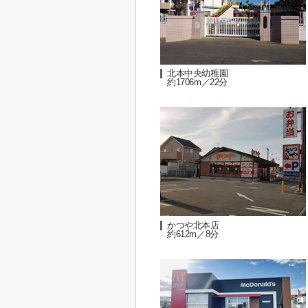
北本中央幼稚園
約1706m／22分
かつや北本店
約612m／8分