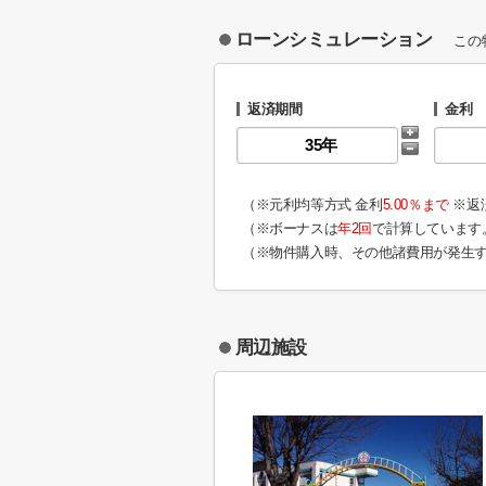
ローンシミュレーション
この
返済期間
金利
（※元利均等方式 金利
5.00％まで
※返
（※ボーナスは
年2回
で計算しています
（※物件購入時、その他諸費用が発生
周辺施設