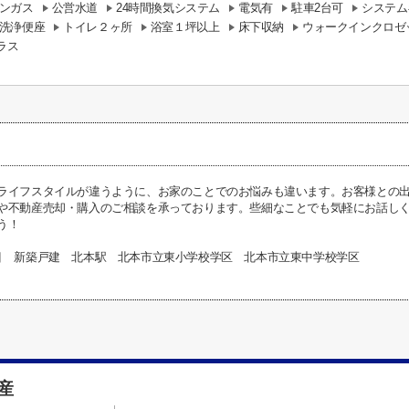
ンガス
公営水道
24時間換気システム
電気有
駐車2台可
システム
洗浄便座
トイレ２ヶ所
浴室１坪以上
床下収納
ウォークインクロゼ
ラス
ライフスタイルが違うように、お家のことでのお悩みも違います。お客様との
や不動産売却・購入のご相談を承っております。些細なことでも気軽にお話し
う！
目 新築戸建 北本駅 北本市立東小学校学区 北本市立東中学校学区
動産