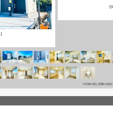
【
観】
※写真や図と実際の現状