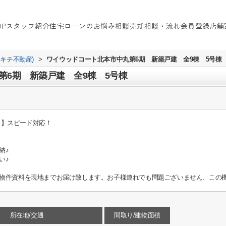
OP
スタッフ紹介
住宅ローンのお悩み相談
売却相談・流れ
会員登録
店舗
イキチ不動産)
>
ワイウッドコート北本市中丸第6期 新築戸建 全9棟 5号棟
第6期 新築戸建 全9棟 5号棟
せ！】スピード対応！
納♪
い♪
物件資料を現地までお届け致します。お子様連れでも問題ございません、この機
所在地/交通
間取り/建物面積