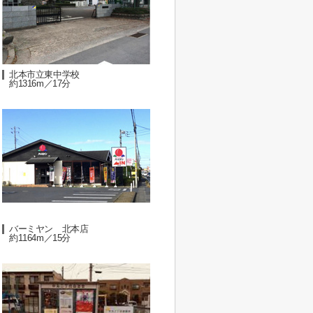
北本市立東中学校
約1316m／17分
バーミヤン 北本店
約1164m／15分