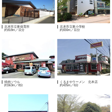
北本市立東保育所
北本市立東小学校
約818m／11分
約830m／11分
焼肉ソウル
くるまやラーメン 北本店
約563m／8分
約435m／6分