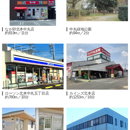
なか卯北本中丸店
中丸緑地公園
約819m／11分
約94m／2分
ローソン北本中丸五丁目店
カインズ北本店
約780m／10分
約1253m／16分