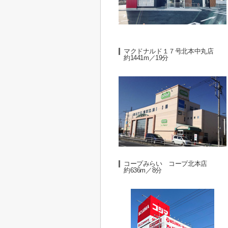
マクドナルド１７号北本中丸店
約1441m／19分
コープみらい コープ北本店
約636m／8分