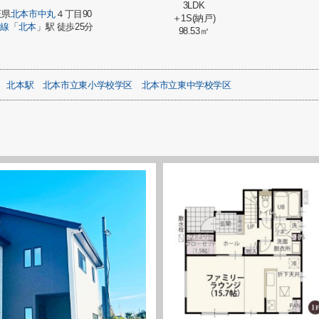
3LDK
玉県
北本市
中丸
４丁目90
＋1S(納戸)
崎線
「
北本
」駅 徒歩25分
98.53㎡
北本駅
北本市立東小学校学区
北本市立東中学校学区