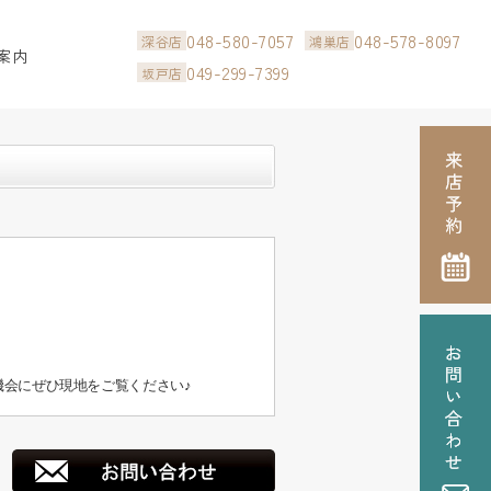
048-580-7057
048-578-8097
深谷店
鴻巣店
案内
049-299-7399
坂戸店
会にぜひ現地をご覧ください♪