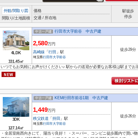
外観
/
間取り図
価格
駅徒歩
停歩
交通 / 所在地
間取り/土地面積
行田市大字前谷 中古戸建
中古一戸建
2,580
万円
徒歩29分
高崎線
「
行田
」駅
4LDK
埼玉県
行田市
大字前谷
331.45㎡
いつでもお気軽にお声がけください♪ 駅からの送迎が必要なお客様は駅までお
KEM行田市前谷1期 中古戸建
中古一戸建
1,449
万円
徒歩26分
秩父鉄道
「
持田
」駅
3DK
埼玉県
行田市
大字前谷
127.14㎡
・全居室南西向きにて、陽当り良好！ ・スーパー、コンビニ徒歩圏内で買い物便