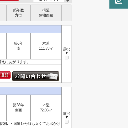
築年数
構造
方位
建物面積
築6年
木造
南
111.78㎡
選択
▼
迎えにあがります。
築38年
木造
南西
72.03㎡
選択
▼
利♪ ・国道17号線も近くてお出かけ