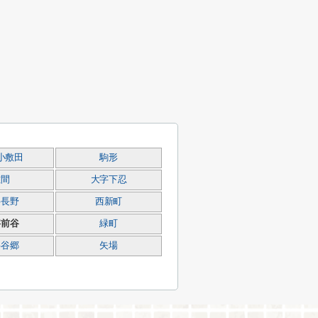
小敷田
駒形
佐間
大字下忍
字長野
西新町
字前谷
緑町
字谷郷
矢場