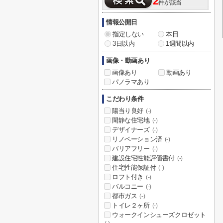
2
件が該当
情報公開日
指定しない
本日
3日以内
1週間以内
画像・動画あり
画像あり
動画あり
パノラマあり
こだわり条件
陽当り良好
(-)
閑静な住宅地
(-)
デザイナーズ
(-)
リノベーション済
(-)
バリアフリー
(-)
建設住宅性能評価書付
(-)
住宅性能保証付
(-)
ロフト付き
(-)
バルコニー
(-)
都市ガス
(-)
トイレ２ヶ所
(-)
ウォークインシューズクロゼット