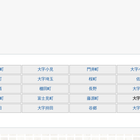
町
大字小見
門井町
大字
町
大字埼玉
桜町
西
棚田町
長野
大
町
富士見町
藤原町
大
田
大字持田
谷郷
大