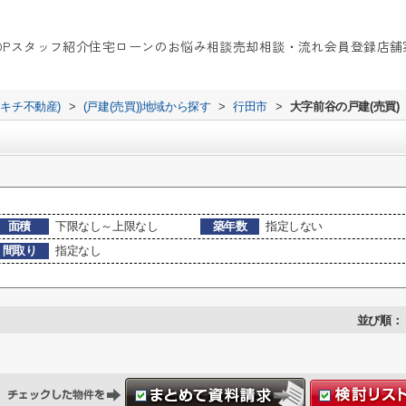
OP
スタッフ紹介
住宅ローンのお悩み相談
売却相談・流れ
会員登録
店舗
イキチ不動産)
>
(戸建(売買))地域から探す
>
行田市
>
大字前谷の戸建(売買)
面積
下限なし～上限なし
築年数
指定しない
間取り
指定なし
並び順：