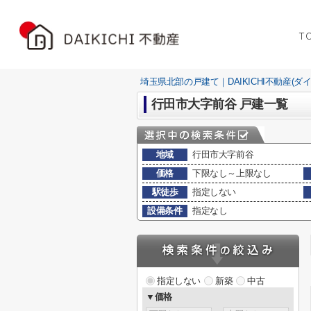
T
埼玉県北部の戸建て｜DAIKICHI不動産(ダ
行田市大字前谷 戸建一覧
地域
行田市大字前谷
価格
下限なし～上限なし
駅徒歩
指定しない
設備条件
指定なし
指定しない
新築
中古
▼価格