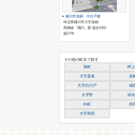
桶川市加納 中古戸建
埼玉県桶川市大字加納
高崎線「桶川」駅 徒歩29分
築27年
その他の町名で探す
旭町
押上
大字斎条
栄
大字白川戸
城
大字野
深水
向町
持
大字和田