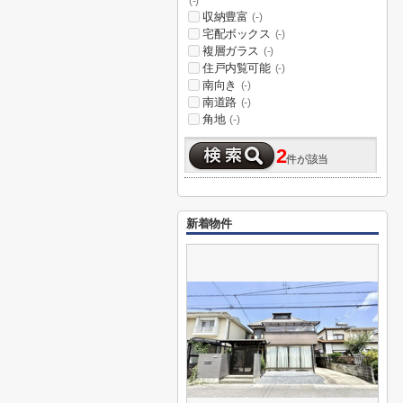
(-)
収納豊富
(-)
宅配ボックス
(-)
複層ガラス
(-)
住戸内覧可能
(-)
南向き
(-)
南道路
(-)
角地
(-)
2
件が該当
新着物件