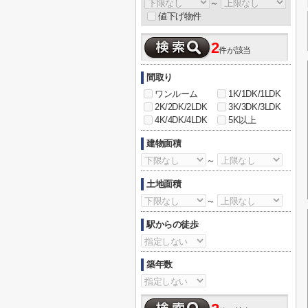
～
値下げ物件
2
件が該当
間取り
ワンルーム
1K/1DK/1LDK
2K/2DK/2LDK
3K/3DK/3LDK
4K/4DK/4LDK
5K以上
建物面積
～
土地面積
～
駅からの徒歩
築年数