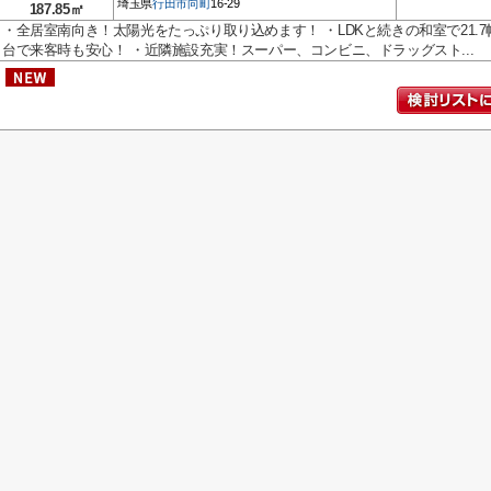
埼玉県
行田市
向町
16-29
187.85㎡
・全居室南向き！太陽光をたっぷり取り込めます！ ・LDKと続きの和室で21.
台で来客時も安心！ ・近隣施設充実！スーパー、コンビニ、ドラッグスト...