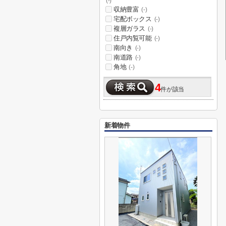
(-)
収納豊富
(-)
宅配ボックス
(-)
複層ガラス
(-)
住戸内覧可能
(-)
南向き
(-)
南道路
(-)
角地
(-)
4
件が該当
新着物件