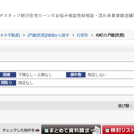
OP
スタッフ紹介
住宅ローンのお悩み相談
売却相談・流れ
会員登録
店舗
イキチ不動産)
>
(戸建(売買))地域から探す
>
行田市
>
向町の戸建(売買)
面積
下限なし～上限なし
築年数
指定しない
間取り
指定なし
並び順：