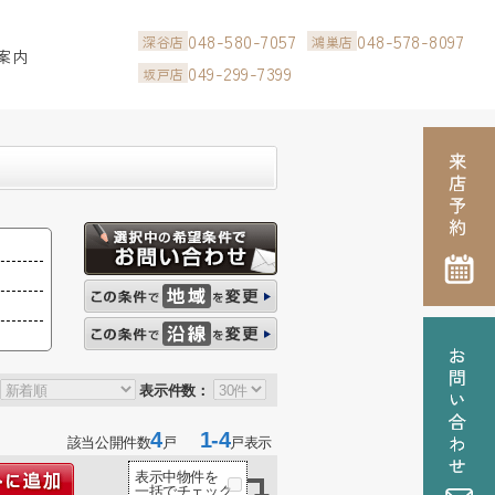
048-580-7057
048-578-8097
深谷店
鴻巣店
案内
049-299-7399
坂戸店
表示件数：
4
1-4
該当公開件数
戸
戸表示
表示中物件を
一括でチェック