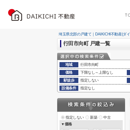
T
埼玉県北部の戸建て｜DAIKICHI不動産(ダ
行田市向町 戸建一覧
地域
行田市向町
価格
下限なし～上限なし
駅徒歩
指定しない
設備条件
指定なし
指定しない
新築
中古
▼価格