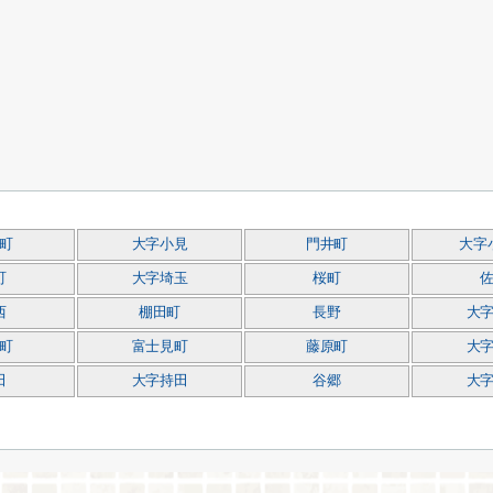
町
大字小見
門井町
大字
町
大字埼玉
桜町
西
棚田町
長野
大
町
富士見町
藤原町
大
田
大字持田
谷郷
大