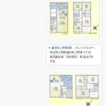
越生町上野東第5 クレイドルガーデン 新築戸建 全6棟 6号棟
埼玉県入間郡越生町上野東３丁目
東武越生線「武州唐沢」駅 徒歩7分
予定