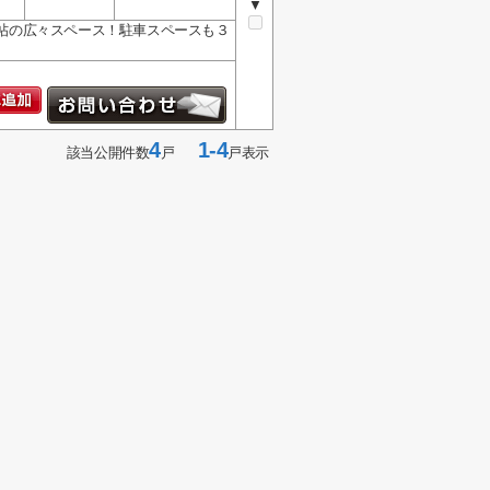
▼
7帖の広々スペース！駐車スペースも３
4
1-4
該当公開件数
戸
戸表示