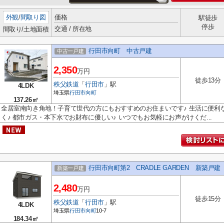
外観
/
間取り図
価格
駅徒歩
停歩
交通 / 所在地
間取り/土地面積
行田市向町 中古戸建
中古一戸建
2,350
万円
徒歩13分
秩父鉄道
「
行田市
」駅
4LDK
埼玉県
行田市
向町
137.26㎡
全居室南向き角地！子育て世代の方にもおすすめのお住まいです♪ 生活に便利
く♪ 都市ガス・本下水でお財布に優しい♪ いつでもお気軽にお声がけくだ...
行田市向町第2 CRADLE GARDEN 新築戸建
新築一戸建
2,480
万円
徒歩15分
秩父鉄道
「
行田市
」駅
4LDK
埼玉県
行田市
向町
10-7
184.34㎡