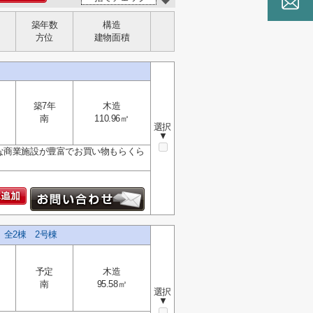
築年数
構造
方位
建物面積
築7年
木造
南
110.96㎡
選択
▼
な商業施設が豊富でお買い物もらくら
 全2棟 2号棟
予定
木造
南
95.58㎡
選択
▼