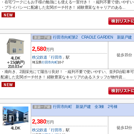
・在宅ワークにもお子様の勉強にも使える一室付き！ ・縦列不要で使いやすい
・プライバシーに配慮した玄関ポーチ付き！ 経験豊富なキャリアのある...
行田市向町第2 CRADLE GARDEN 新築戸建
新築一戸建
2,580
万円
徒歩15分
秩父鉄道
「
行田市
」駅
4LDK
＋1S(納戸)
埼玉県
行田市
向町
10-7
210.03㎡
・南向き、2面採光にて陽当り良好！ ・縦列不要で使いやすい、並列3台駐車可
配慮した玄関ポーチ付き！ 経験豊富なキャリアのあるスタッフが物件資...
行田市向町 新築戸建 全3棟 2号棟
新築一戸建
2,380
万円
徒歩13分
4LDK
秩父鉄道
「
行田市
」駅