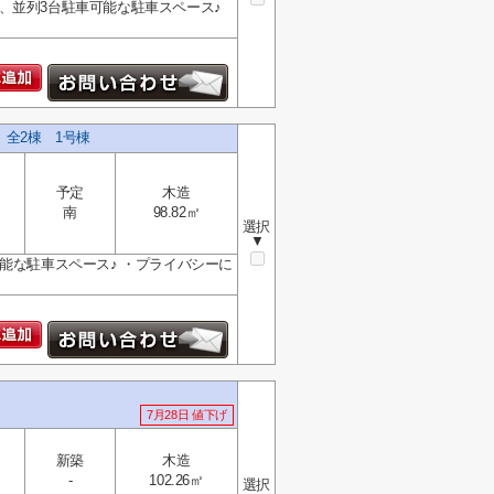
、並列3台駐車可能な駐車スペース♪
 全2棟 1号棟
予定
木造
南
98.82㎡
選択
▼
能な駐車スペース♪ ・プライバシーに
7月28日 値下げ
新築
木造
-
102.26㎡
選択