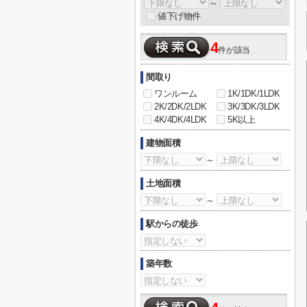
～
値下げ物件
4
件が該当
間取り
ワンルーム
1K/1DK/1LDK
2K/2DK/2LDK
3K/3DK/3LDK
4K/4DK/4LDK
5K以上
建物面積
～
土地面積
～
駅からの徒歩
築年数