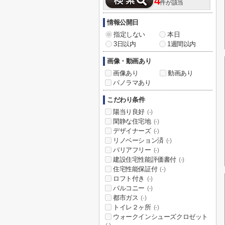
4
件が該当
情報公開日
指定しない
本日
3日以内
1週間以内
画像・動画あり
画像あり
動画あり
パノラマあり
こだわり条件
陽当り良好
(-)
閑静な住宅地
(-)
デザイナーズ
(-)
リノベーション済
(-)
バリアフリー
(-)
建設住宅性能評価書付
(-)
住宅性能保証付
(-)
ロフト付き
(-)
バルコニー
(-)
都市ガス
(-)
トイレ２ヶ所
(-)
ウォークインシューズクロゼット