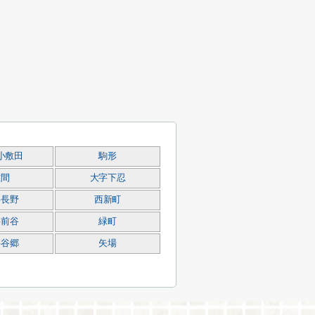
小敷田
駒形
佐間
大字下忍
字長野
西新町
字前谷
緑町
字谷郷
矢場