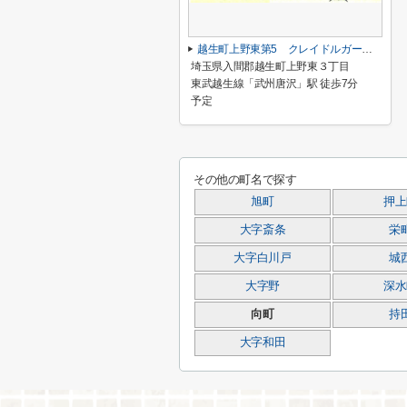
越生町上野東第5 クレイドルガーデン 新築戸建 全6棟 5号棟
埼玉県入間郡越生町上野東３丁目
東武越生線「武州唐沢」駅 徒歩7分
予定
その他の町名で探す
旭町
押上
大字斎条
栄
大字白川戸
城
大字野
深水
向町
持
大字和田