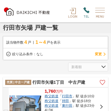
LOGIN
TEL
MENU
行田市矢場 戸建一覧
4
1～4
該当物件数
戸
戸を表示
変更
絞り込み条件：
なし
行田市矢場1丁目 中古戸建
売買 | 中古一戸建
1,760
万
円
秩父鉄道
「
行田市
」駅 徒歩10分
秩父鉄道
「
持田
」駅 徒歩18分
秩父鉄道
「
東行田
」駅 徒歩23分
4LDK