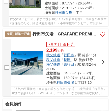
建物面積：87.77㎡（26.55坪）
土地面積：219.11㎡（66.28坪）
埼玉県
行田市
矢場
１丁目
秩父鉄道「行田市」駅まで徒歩10分！！2台駐車可能♪ ・南向きの全居室
2面採光のため、陽当り通風良好！ ・小中学校やコンビニ、市役所が徒
歩圏内で生活便利♪ いつでもお気軽にお声が...
行田市矢場 GRAFARE PREMIER 新築戸建 全2棟 2号棟
売買 | 新築一戸建
7月31日 値下げ
2,199
万
円
秩父鉄道
「
行田市
」駅 徒歩11分
秩父鉄道
「
持田
」駅 徒歩17分
秩父鉄道
「
東行田
」駅 徒歩24分
3LDK
建物面積：84.88㎡（25.67坪）
土地面積：180.07㎡（54.47坪）
埼玉県
行田市
矢場
１丁目7-10
【人気の平屋住宅！南向きの暖かな住宅です♪】 ・秩父鉄道「行田市」
駅まで徒歩11分！ ・WICやSIC、パントリーなど収納豊富な間取り♪
会員物件