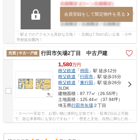
会員登録をして限定物件を見る
・駅までのアクセスも良好な立地！ ・北側は7.5mの広い公道 ・小中
学校徒歩圏内！
行田市矢場2丁目 中古戸建
売買 | 中古一戸建
1,580
万
円
秩父鉄道
「
持田
」駅 徒歩12分
秩父鉄道
「
行田市
」駅 徒歩15分
秩父鉄道
「
東行田
」駅 徒歩26分
3LDK
建物面積：87.77㎡（26.55坪）
土地面積：125.44㎡（37.94坪）
埼玉県
行田市
矢場
２丁目
・スーパー至近で、お買い物に便利な立地です♪ ・駐車2台以上可能
で、急な来客時にも安心ですね！！ ・歴史と文化、自然に満ちた街並
みです！