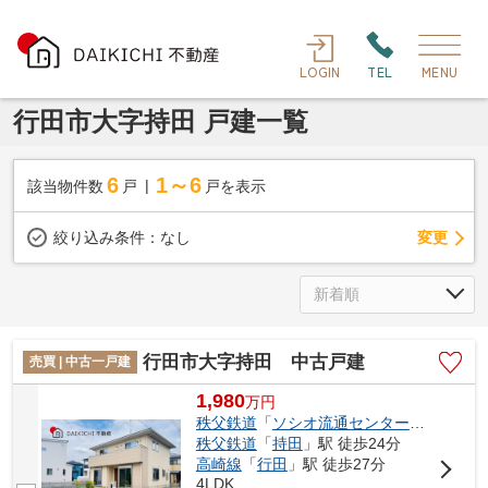
LOGIN
TEL
MENU
行田市大字持田 戸建一覧
6
1～6
該当物件数
戸
戸を表示
変更
絞り込み条件：
なし
行田市大字持田 中古戸建
売買 | 中古一戸建
1,980
万
円
秩父鉄道
「
ソシオ流通センター
」駅 徒歩2
秩父鉄道
「
持田
」駅 徒歩24分
高崎線
「
行田
」駅 徒歩27分
4LDK