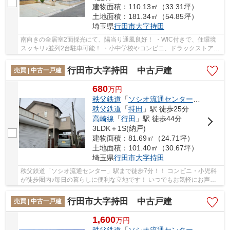
建物面積：110.13㎡（33.31坪）
土地面積：181.34㎡（54.85坪）
埼玉県
行田市
大字持田
南向きの全居室2面採光にて、陽当り通風良好！ ・WIC付きで、住環境
スッキリ♪並列2台駐車可能！ ・小中学校やコンビニ、ドラックストアが
徒歩圏内で生活便利♪ いつでもお気軽にお声...
行田市大字持田 中古戸建
売買 | 中古一戸建
680
万
円
秩父鉄道
「
ソシオ流通センター
」駅 徒歩7
秩父鉄道
「
持田
」駅 徒歩25分
高崎線
「
行田
」駅 徒歩44分
3LDK＋1S(納戸)
建物面積：81.69㎡（24.71坪）
土地面積：101.40㎡（30.67坪）
埼玉県
行田市
大字持田
秩父鉄道「ソシオ流通センター」駅まで徒歩7分！！ コンビニ・小児科
が徒歩圏内♪毎日の暮らしに便利な立地です！ いつでもお気軽にお声が
けください♪ 駅からの送迎が必要なお客様は駅...
行田市大字持田 中古戸建
売買 | 中古一戸建
1,600
万
円