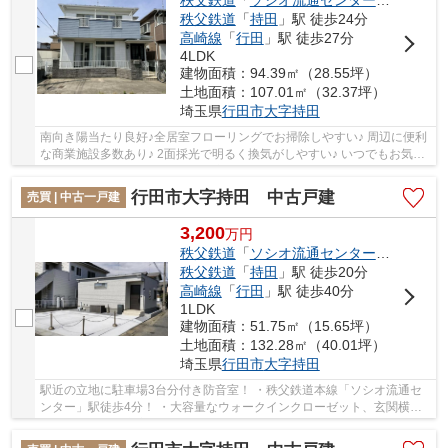
秩父鉄道
「
ソシオ流通センター
」駅 徒歩2
秩父鉄道
「
持田
」駅 徒歩24分
高崎線
「
行田
」駅 徒歩27分
4LDK
建物面積：94.39㎡（28.55坪）
土地面積：107.01㎡（32.37坪）
埼玉県
行田市
大字持田
南向き陽当たり良好♪全居室フローリングでお掃除しやすい♪ 周辺に便利
な商業施設多数あり♪ 2面採光で明るく換気がしやすい♪ いつでもお気軽
にお声がけください♪ 駅からの送迎が必要な...
行田市大字持田 中古戸建
売買 | 中古一戸建
3,200
万
円
秩父鉄道
「
ソシオ流通センター
」駅 徒歩4
秩父鉄道
「
持田
」駅 徒歩20分
高崎線
「
行田
」駅 徒歩40分
1LDK
建物面積：51.75㎡（15.65坪）
土地面積：132.28㎡（40.01坪）
埼玉県
行田市
大字持田
駅近の立地に駐車場3台分付き防音室！ ・秩父鉄道本線「ソシオ流通セ
ンター」駅徒歩4分！ ・大容量なウォークインクローゼット、玄関横に
も可動棚で収納充実！ ・太陽光システム、EV...