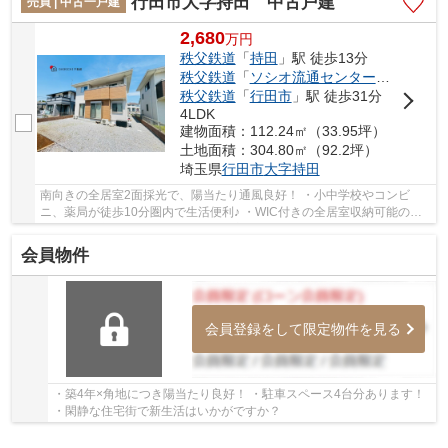
行田市大字持田 中古戸建
売買 | 中古一戸建
2,680
万
円
秩父鉄道
「
持田
」駅 徒歩13分
秩父鉄道
「
ソシオ流通センター
」駅 徒歩2
秩父鉄道
「
行田市
」駅 徒歩31分
4LDK
建物面積：112.24㎡（33.95坪）
土地面積：304.80㎡（92.2坪）
埼玉県
行田市
大字持田
南向きの全居室2面採光で、陽当たり通風良好！ ・小中学校やコンビ
ニ、薬局が徒歩10分圏内で生活便利♪ ・WIC付きの全居室収納可能のた
め、どのお部屋もスッキリ片付いて広く使える快...
会員物件
会員登録をして限定物件を見る
・築4年×角地につき陽当たり良好！ ・駐車スペース4台分あります！
・閑静な住宅街で新生活はいかがですか？