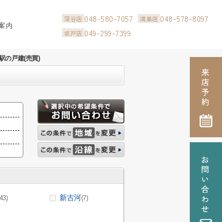
048-580-7057
048-578-8097
深谷店
鴻巣店
案内
049-299-7399
坂戸店
駅の戸建(売買)
新古河
(43)
(7)