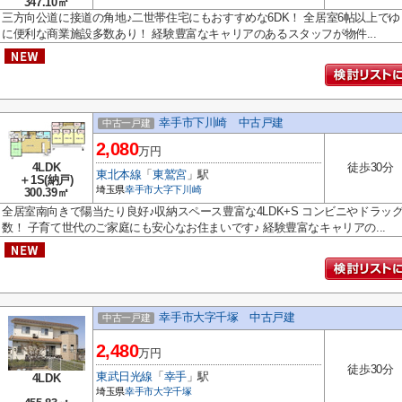
347.10㎡
三方向公道に接道の角地♪二世帯住宅にもおすすめな6DK！ 全居室6帖以上でゆ
に便利な商業施設多数あり！ 経験豊富なキャリアのあるスタッフが物件...
幸手市下川崎 中古戸建
中古一戸建
2,080
万円
4LDK
徒歩30分
東北本線
「
東鷲宮
」駅
＋1S(納戸)
埼玉県
幸手市
大字下川崎
300.39㎡
全居室南向きで陽当たり良好♪収納スペース豊富な4LDK+S コンビニやドラ
数！ 子育て世代のご家庭にも安心なお住まいです♪ 経験豊富なキャリアの...
幸手市大字千塚 中古戸建
中古一戸建
2,480
万円
徒歩30分
東武日光線
「
幸手
」駅
4LDK
埼玉県
幸手市
大字千塚