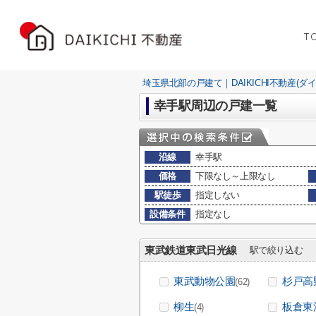
T
埼玉県北部の戸建て｜DAIKICHI不動産(ダ
幸手駅周辺の戸建一覧
沿線
幸手駅
価格
下限なし～上限なし
駅徒歩
指定しない
設備条件
指定なし
東武鉄道東武日光線
駅で絞り込む
東武動物公園
杉戸高
(62)
柳生
板倉東
(4)