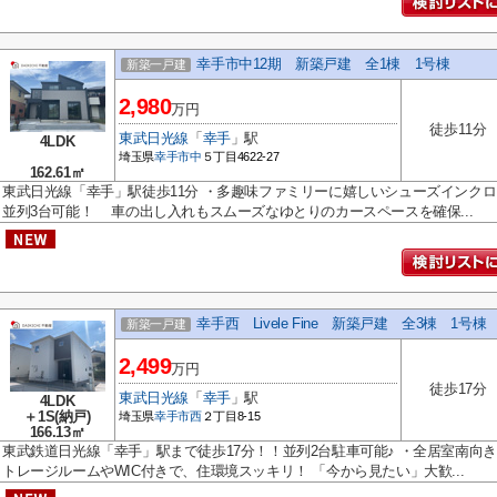
幸手市中12期 新築戸建 全1棟 1号棟
新築一戸建
2,980
万円
徒歩11分
東武日光線
「
幸手
」駅
4LDK
埼玉県
幸手市
中
５丁目4622-27
162.61㎡
東武日光線「幸手」駅徒歩11分 ・多趣味ファミリーに嬉しいシューズインクロ
並列3台可能！ 車の出し入れもスムーズなゆとりのカースペースを確保...
幸手西 Livele Fine 新築戸建 全3棟 1号棟
新築一戸建
2,499
万円
徒歩17分
東武日光線
「
幸手
」駅
4LDK
＋1S(納戸)
埼玉県
幸手市
西
２丁目8-15
166.13㎡
東武鉄道日光線「幸手」駅まで徒歩17分！！並列2台駐車可能♪ ・全居室南向き
トレージルームやWIC付きで、住環境スッキリ！ 「今から見たい」大歓...