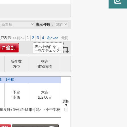
表示件数：
0
戸表示
<<前へ
1
2
3
4
次へ>>
最初
表示中物件を
一括でチェック
築年数
構造
方位
建物面積
2棟 1号棟
予定
木造
南西
102.06㎡
選択
▼
風良好♪並列2台駐車可能♪ ・小中学校