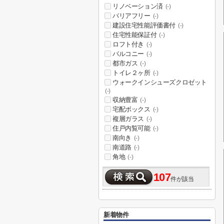
リノベーション済
(-)
バリアフリー
(-)
建設住宅性能評価書付
(-)
住宅性能保証付
(-)
ロフト付き
(-)
バルコニー
(-)
都市ガス
(-)
トイレ２ヶ所
(-)
ウォークインシューズクロゼット
(-)
収納豊富
(-)
宅配ボックス
(-)
複層ガラス
(-)
住戸内覧可能
(-)
南向き
(-)
南道路
(-)
角地
(-)
107
件が該当
新着物件