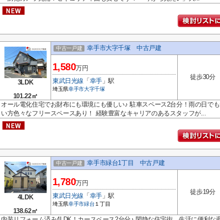
幸手市大字千塚 中古戸建
中古一戸建
1,580
万円
徒歩30分
東武日光線
「
幸手
」駅
3LDK
埼玉県
幸手市
大字千塚
101.22㎡
オール電化住宅でお財布にも環境にも優しい♪ 駐車スペース2台分！雨の日でも
い方色々なフリースペースあり！ 経験豊富なキャリアのあるスタッフが...
幸手市緑台1丁目 中古戸建
中古一戸建
1,780
万円
徒歩19分
東武日光線
「
幸手
」駅
4LDK
埼玉県
幸手市
緑台
１丁目
138.62㎡
内装リフォーム済み4LDK！カースペース2台分♪ 閑静な住宅街、生活に便利な