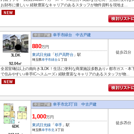
お財布に優しい♪ 経験豊富なキャリアのあるスタッフが物件資料を現地ま...
幸手市緑台 中古戸建
中古一戸建
880
万円
徒歩21分
東武日光線
「
杉戸高野台
」駅
3LDK
埼玉県
幸手市
緑台
１丁目
92.04㎡
全居室6帖以上の南向き3LDK！生活に便利な商業施設多数あり♪ 都市ガス・本
で住みやすい♪幸手ICへスムーズ♪ 経験豊富なキャリアのあるスタッフが物...
幸手市北3丁目 中古戸建
中古一戸建
1,000
万円
徒歩25分
東武日光線
「
幸手
」駅
6DK
埼玉県
幸手市
北
３丁目