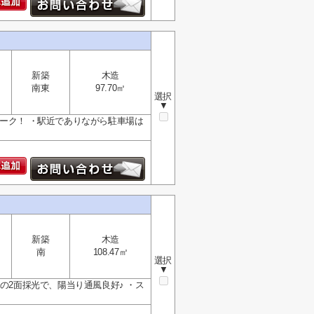
新築
木造
南東
97.70㎡
選択
▼
ーク！ ・駅近でありながら駐車場は
新築
木造
南
108.47㎡
選択
▼
の2面採光で、陽当り通風良好♪ ・ス