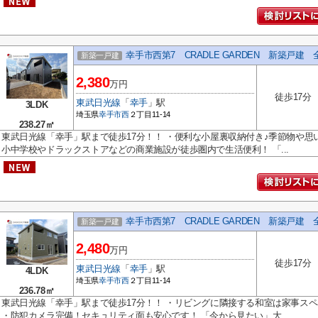
幸手市西第7 CRADLE GARDEN 新築戸建 
新築一戸建
2,380
万円
徒歩17分
東武日光線
「
幸手
」駅
3LDK
埼玉県
幸手市
西
２丁目11-14
238.27㎡
東武日光線「幸手」駅まで徒歩17分！！ ・便利な小屋裏収納付き♪季節物や思
小中学校やドラックストアなどの商業施設が徒歩圏内で生活便利！ 「...
幸手市西第7 CRADLE GARDEN 新築戸建 
新築一戸建
2,480
万円
徒歩17分
東武日光線
「
幸手
」駅
4LDK
埼玉県
幸手市
西
２丁目11-14
236.78㎡
東武日光線「幸手」駅まで徒歩17分！！ ・リビングに隣接する和室は家事ス
・防犯カメラ完備！セキュリティ面も安心です！ 「今から見たい」大...