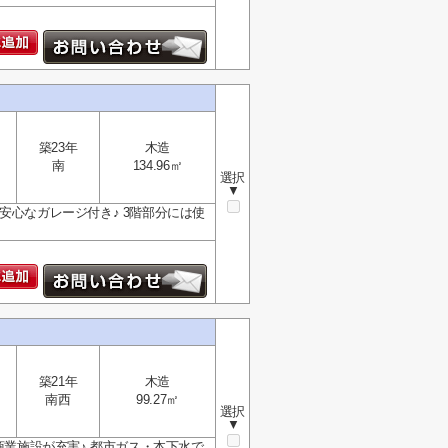
築23年
木造
南
134.96㎡
選択
▼
安心なガレージ付き♪ 3階部分には使
築21年
木造
南西
99.27㎡
選択
▼
商業施設が充実♪ 都市ガス・本下水で