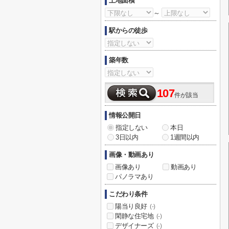
土地面積
～
駅からの徒歩
築年数
107
件が該当
情報公開日
指定しない
本日
3日以内
1週間以内
画像・動画あり
画像あり
動画あり
パノラマあり
こだわり条件
陽当り良好
(-)
閑静な住宅地
(-)
デザイナーズ
(-)