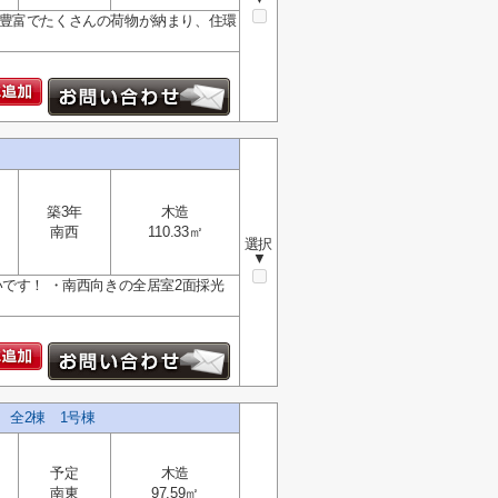
納豊富でたくさんの荷物が納まり、住環
築3年
木造
南西
110.33㎡
選択
▼
です！ ・南西向きの全居室2面採光
建 全2棟 1号棟
予定
木造
南東
97.59㎡