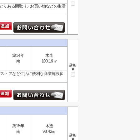
とりある間取り♪ お買い物などの生活
築14年
木造
南
100.19㎡
選択
▼
ッグストアなど生活に便利な商業施設多
築15年
木造
南
98.42㎡
選択
▼