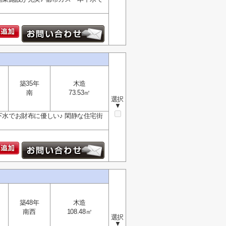
築35年
木造
南
73.53㎡
選択
▼
下水でお財布に優しい♪ 閑静な住宅街
築48年
木造
南西
108.48㎡
選択
▼