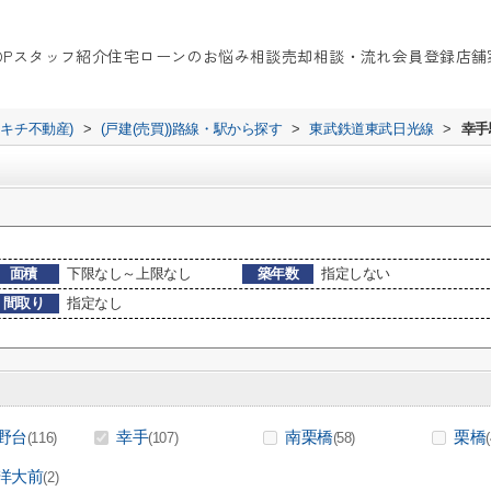
OP
スタッフ紹介
住宅ローンのお悩み相談
売却相談・流れ
会員登録
店舗
イキチ不動産)
>
(戸建(売買))路線・駅から探す
>
東武鉄道東武日光線
>
幸手
面積
下限なし～上限なし
築年数
指定しない
間取り
指定なし
野台
幸手
南栗橋
栗橋
(116)
(107)
(58)
洋大前
(2)