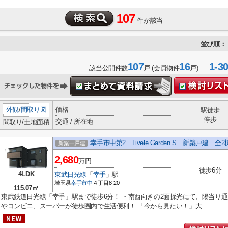
107
件が該当
並び順：
107
16
1-3
該当公開件数
戸 (会員物件
戸)
外観
/
間取り図
価格
駅徒歩
停歩
交通 / 所在地
間取り/土地面積
幸手市中第2 Livele Garden.S 新築戸建 全
新築一戸建
2,680
万円
徒歩6分
4LDK
東武日光線
「
幸手
」駅
埼玉県
幸手市
中
４丁目8-20
115.07㎡
東武鉄道日光線「幸手」駅まで徒歩6分！ ・南西向きの2面採光にて、陽当り通
やコンビニ、スーパーが徒歩圏内で生活便利！ 「今から見たい！」大...