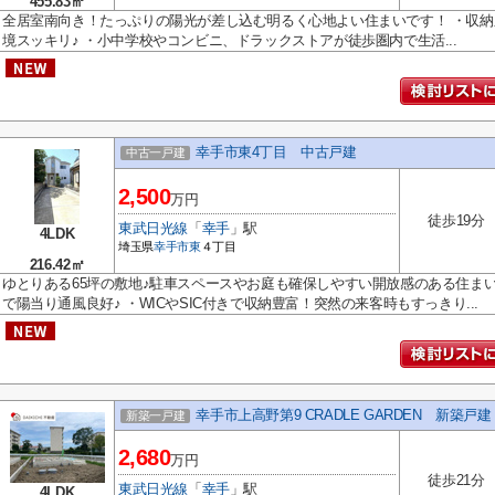
455.83㎡
全居室南向き！たっぷりの陽光が差し込む明るく心地よい住まいです！ ・収
境スッキリ♪ ・小中学校やコンビニ、ドラックストアが徒歩圏内で生活...
幸手市東4丁目 中古戸建
中古一戸建
2,500
万円
徒歩19分
東武日光線
「
幸手
」駅
4LDK
埼玉県
幸手市
東
４丁目
216.42㎡
ゆとりある65坪の敷地♪駐車スペースやお庭も確保しやすい開放感のある住まい
で陽当り通風良好♪ ・WICやSIC付きで収納豊富！突然の来客時もすっきり...
幸手市上高野第9 CRADLE GARDEN 新築戸
新築一戸建
2,680
万円
徒歩21分
東武日光線
「
幸手
」駅
4LDK