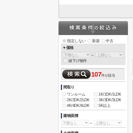
指定しない
新築
中古
▼価格
～
値下げ物件
107
件が該当
間取り
ワンルーム
1K/1DK/1LDK
2K/2DK/2LDK
3K/3DK/3LDK
4K/4DK/4LDK
5K以上
建物面積
～