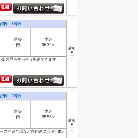
全3棟 3号棟
新築
木造
南
96.39㎡
選択
▼
い出の品もすっきり収納できます！ ・
全3棟 2号棟
新築
木造
南
95.58㎡
選択
▼
ペースや遊び場など多用途に活用可能♪