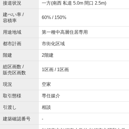
接道状況
一方(南西 私道 5.0m 間口 2.5m)
建ぺい率 /
60% / 150%
容積率
用途地域
第一種中高層住居専用
都市計画
市街化区域
階建
2階建
総区画数 /
1区画 / 1区画
販売区画数
現況
空家
取引態様
専任媒介
引渡し
相談
建築確認番号
-