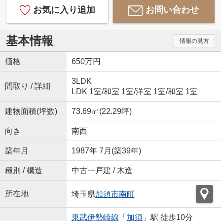
お気に入り追加
お問い合わせ
基本情報
情報の見方
価格
650万円
3LDK
間取り / 詳細
LDK 1室
/
和室 1室
/
洋室 1室
/
和室 1室
建物面積(坪数)
73.69㎡(22.29坪)
向き
南西
築年月
1987年 7月(築39年)
種別 / 構造
中古一戸建 / 木造
所在地
埼玉県
加須市
南町
東武伊勢崎線
「
加須
」駅 徒歩10分