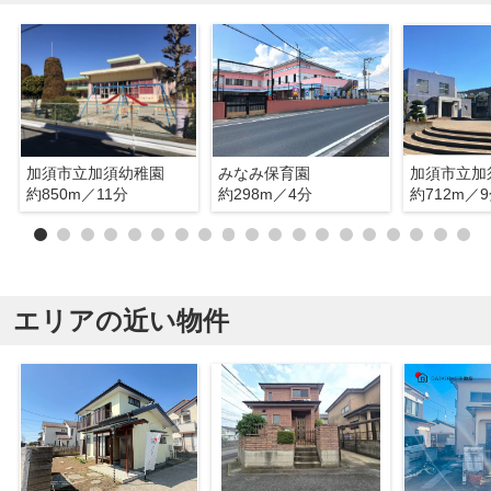
加須市立加須幼稚園
みなみ保育園
加須市立加
約850m／11分
約298m／4分
約712m／
エリアの近い物件