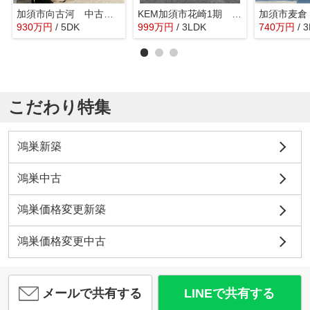
加須市向古河 中古戸建
KEM加須市花崎1期 中古戸建
加須市麦倉
930
万
円
/ 5DK
999
万
円
/ 3LDK
740
万
円
/ 
こだわり特集
鴻巣新築
鴻巣中古
鴻巣価格変更新築
鴻巣価格変更中古
メールで共有する
LINEで共有する