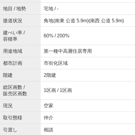
地目 / 地勢
宅地 / -
接道状況
角地(南東 公道 5.9m)(南西 公道 5.9m)
建ぺい率 /
60% / 200%
容積率
用途地域
第一種中高層住居専用
都市計画
市街化区域
階建
2階建
総区画数 /
1区画 / 1区画
販売区画数
現況
空家
取引態様
仲介
引渡し
相談