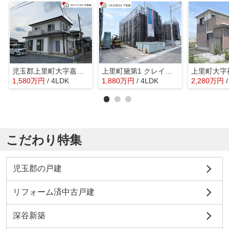
児玉郡上里町大字嘉美 中古戸建
上里町黛第1 クレイドルガーデン 新築戸建 全8棟 7号棟
1,580
万
円
/ 4LDK
1,880
万
円
/ 4LDK
2,280
万
円
こだわり特集
児玉郡の戸建
リフォーム済中古戸建
深谷新築