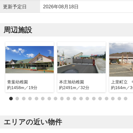
更新予定日
2026年08月18日
周辺施設
青葉幼稚園
本庄旭幼稚園
上里町立 
約1458m／19分
約2491m／32分
約164m／
エリアの近い物件