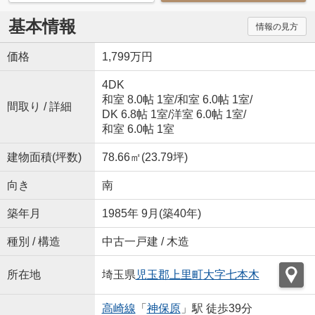
基本情報
情報の見方
価格
1,799万円
4DK
和室 8.0帖 1室
/
和室 6.0帖 1室
/
間取り / 詳細
DK 6.8帖 1室
/
洋室 6.0帖 1室
/
和室 6.0帖 1室
建物面積(坪数)
78.66㎡(23.79坪)
向き
南
築年月
1985年 9月(築40年)
種別 / 構造
中古一戸建 / 木造
所在地
埼玉県
児玉郡上里町
大字七本木
高崎線
「
神保原
」駅 徒歩39分