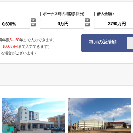
ボーナス時の増額(1回分)
借入金額：
済年数
5～50
年まで入力できます）
毎月の返済額
。
1000万円
まで入力できます）
する場合がございます）