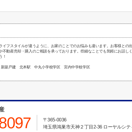
ライフスタイルが違うように、お家のことでのお悩みも違います。お客様との
や不動産売却・購入のご相談を承っております。些細なことでも気軽にお話し
う！
 新築戸建 北本駅 中丸小学校学区 宮内中学校学区
動産
-8097
〒365-0036
埼玉県鴻巣市天神２丁目2-36 ローヤルシティ