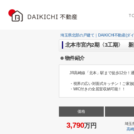
T
埼玉県北部の戸建て｜DAIKICHI不動産(ダ
北本市宮内2期〈3工期〉 新
物件紹介
JR高崎線「北本」駅まで徒歩12分！
・視界の広い対面式キッチン！ご家族
・WIC付きの全居室収納可能！！
価格
3,790
埼玉
万円
高