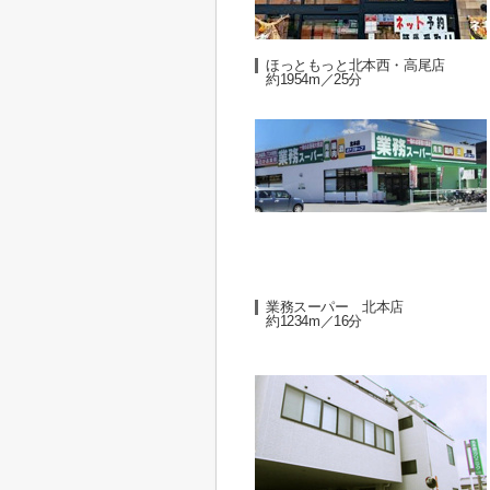
ほっともっと北本西・高尾店
約1954m／25分
業務スーパー 北本店
約1234m／16分