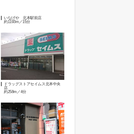
いなげや 北本駅前店
約1193m／15分
ドラッグストアセイムス北本中央
店
約258m／4分