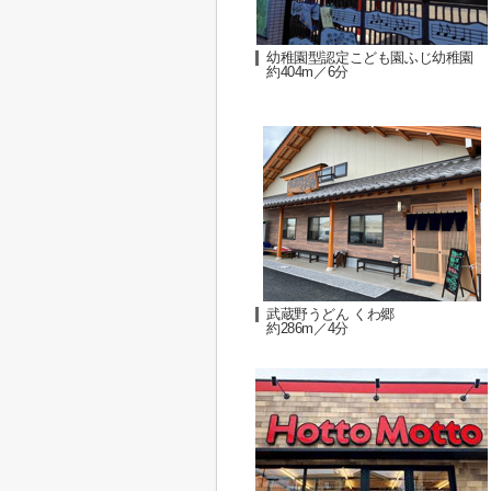
幼稚園型認定こども園ふじ幼稚園
約404m／6分
武蔵野うどん くわ郷
約286m／4分