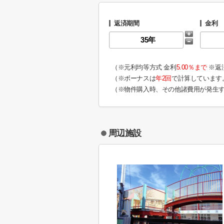
返済期間
金利
（※元利均等方式 金利
5.00％まで
※返
（※ボーナスは
年2回
で計算しています
（※物件購入時、その他諸費用が発生
周辺施設