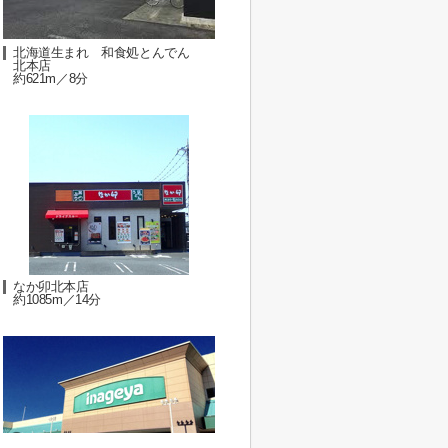
北海道生まれ 和食処とんでん
北本店
約621m／8分
なか卯北本店
約1085m／14分