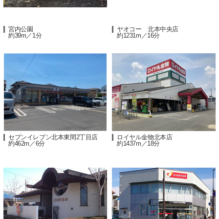
宮内公園
ヤオコー 北本中央店
約39m／1分
約1231m／16分
セブンイレブン北本東間2丁目店
ロイヤル金物北本店
約462m／6分
約1437m／18分