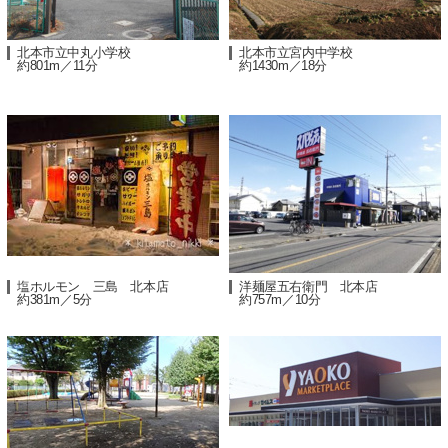
北本市立中丸小学校
北本市立宮内中学校
約801m／11分
約1430m／18分
塩ホルモン 三島 北本店
洋麺屋五右衛門 北本店
約381m／5分
約757m／10分