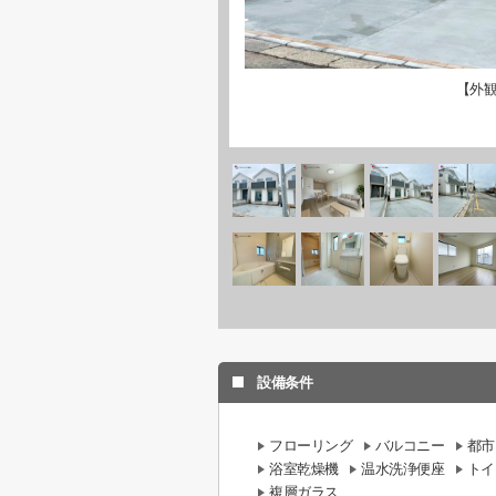
【外
設備条件
フローリング
バルコニー
都市
浴室乾燥機
温水洗浄便座
トイ
複層ガラス