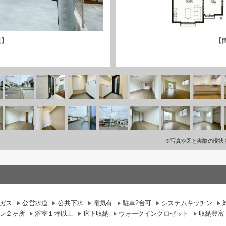
観】
【
※写真や図と実際の現状
ガス
公営水道
公共下水
電気有
駐車2台可
システムキッチン
レ２ヶ所
浴室１坪以上
床下収納
ウォークインクロゼット
収納豊富