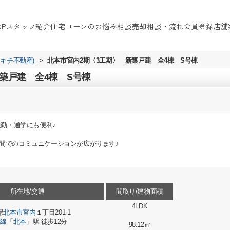
OP
スタッフ紹介
住宅ローンのお悩み相談
売却相談・流れ
会員登録
店舗
イキチ不動産)
>
北本市宮内2期〈3工期〉 新築戸建 全4棟 S号棟
築戸建 全4棟 S号棟
通勤・通学にも便利♪
間でのコミュニケーションが広がります♪
所在地/交通
間取り/建物面積
4LDK
県
北本市
宮内
１丁目201-1
崎線
「
北本
」駅 徒歩12分
98.12㎡