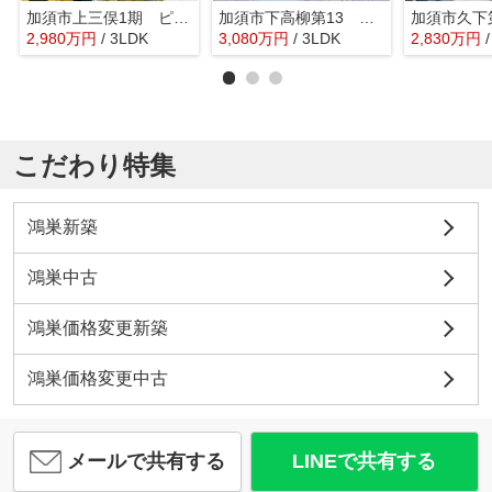
加須市上三俣1期 ピュアガーデン 新築戸建 全5棟 2号棟
加須市下高柳第13 ワイウッドコート 新築戸建 全7棟 2号棟
2,980
万
円
/ 3LDK
3,080
万
円
/ 3LDK
2,830
万
円
こだわり特集
鴻巣新築
鴻巣中古
鴻巣価格変更新築
鴻巣価格変更中古
メールで共有する
LINEで共有する