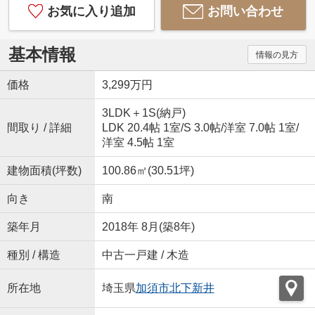
お気に入り追加
お問い合わせ
基本情報
情報の見方
価格
3,299万円
3LDK＋1S(納戸)
間取り / 詳細
LDK 20.4帖 1室
/
S 3.0帖
/
洋室 7.0帖 1室
/
洋室 4.5帖 1室
建物面積(坪数)
100.86㎡(30.51坪)
向き
南
築年月
2018年 8月(築8年)
種別 / 構造
中古一戸建 / 木造
所在地
埼玉県
加須市
北下新井