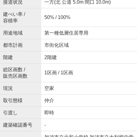
接道状況
一方(北 公道 5.0m 間口 10.0m)
建ぺい率 /
50% / 100%
容積率
用途地域
第一種低層住居専用
都市計画
市街化区域
階建
2階建
総区画数 /
1区画 / 1区画
販売区画数
現況
空家
取引態様
仲介
引渡し
即時
建築確認番号
-