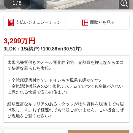
1 / 8
支払いシミュレーション
間取りを見る
3,299万円
3LDK＋1S(納戸)
100.86㎡(30.51坪)
太陽光発電付きのオール電化住宅で、光熱費を抑えながらエコ
で快適な暮らしを実現♪
・全館床暖房付きで、トイレもお風呂も暖かです♪
・空気清浄機並みの24H換気システムでいつでも空気がきれい
に保たれる快適で安心の住まい♪
経験豊富なキャリアのあるスタッフが物件資料を現地までお届
け致します。お子様連れでも問題ございません、この機会にぜ
ひ現地をご覧ください♪