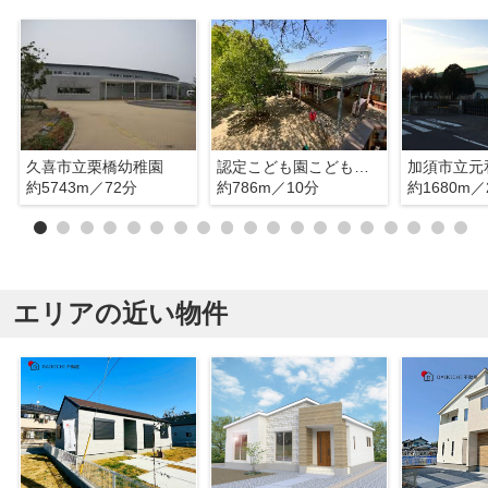
久喜市立栗橋幼稚園
認定こども園こどもむら 栗橋さくら幼稚園
加須市立元
約5743m／72分
約786m／10分
約1680m／
エリアの近い物件