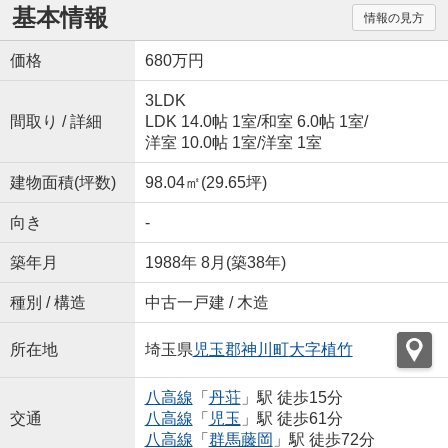
基本情報
情報の見方
価格
680万円
3LDK
間取り / 詳細
LDK 14.0帖 1室
/
和室 6.0帖 1室
/
洋室 10.0帖 1室
/
洋室 1室
建物面積(坪数)
98.04㎡(29.65坪)
向き
-
築年月
1988年 8月(築38年)
種別 / 構造
中古一戸建 / 木造
所在地
埼玉県
児玉郡神川町
大字植竹
八高線
「
丹荘
」駅 徒歩15分
交通
八高線
「
児玉
」駅 徒歩61分
八高線
「
群馬藤岡
」駅 徒歩72分