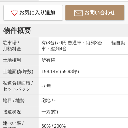
お気に入り追加
お問い合わせ
物件概要
駐車場 /
有(3台) / 0円 普通車：縦列3台 軽自動
月額料金
車：縦列4台
土地権利
所有権
土地面積(坪数)
198.14㎡(59.93坪)
私道負担面積 /
- / 無
セットバック
地目 / 地勢
宅地 / -
接道状況
一方(南)
建ぺい率 /
60% / 200%