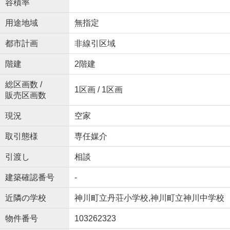
容積率
用途地域
無指定
都市計画
非線引区域
階建
2階建
総区画数 /
1区画 / 1区画
販売区画数
現況
空家
取引態様
専任媒介
引渡し
相談
建築確認番号
-
近隣の学校
神川町立丹荘小学校,神川町立神川中学校
物件番号
103262323