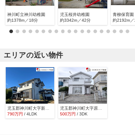
神川町立神川幼稚園
児玉桜井幼稚園
青柳保育園
約1378m／18分
約3342m／42分
約2192m／
エリアの近い物件
児玉郡神川町大字新里 中古戸建
児玉郡神川町大字原新田 中古戸建
790
万
円
/ 4LDK
500
万
円
/ 3DK