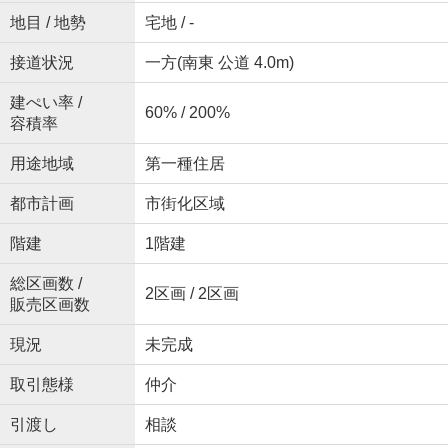
地目 / 地勢
宅地 / -
接道状況
一方(南東 公道 4.0m)
建ぺい率 /
60% / 200%
容積率
用途地域
第一種住居
都市計画
市街化区域
階建
1階建
総区画数 /
2区画 / 2区画
販売区画数
現況
未完成
取引態様
仲介
引渡し
相談