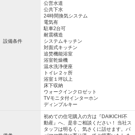
公営水道
公共下水
24時間換気システム
電気有
駐車2台可
耐震構造
設備条件
システムキッチン
対面式キッチン
追焚機能浴室
浴室乾燥機
温水洗浄便座
トイレ２ヶ所
浴室１坪以上
床下収納
ウォークインクロゼット
TVモニタ付インターホン
ディンプルキー
初めての住宅購入の方は『DAIKICHI不
動産』へ、是非ご相談ください！ 当社ス
タッフは明るく、気さくに話せます。パ