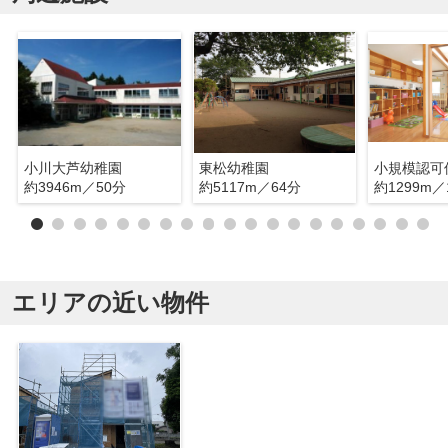
小川大芦幼稚園
東松幼稚園
約3946m／50分
約5117m／64分
約1299m／
エリアの近い物件