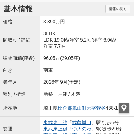
基本情報
情報の見方
価格
3,390万円
3LDK
間取り / 詳細
LDK 19.0帖
/
洋室 5.2帖
/
洋室 6.0帖
/
洋室 7.7帖
建物面積(坪数)
96.05㎡(29.05坪)
向き
南東
築年月
2026年 9月(予定)
種別 / 構造
新築一戸建 / 木造
所在地
埼玉県
比企郡嵐山町
大字菅谷
438-1
東武東上線
「
武蔵嵐山
」駅 徒歩5分
交通
東武東上線
「
つきのわ
」駅 徒歩29分