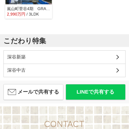
嵐山町菅谷4期 GRAFARE 新築戸建 全2棟 2号棟
2,990
万
円
/ 3LDK
こだわり特集
深谷新築
深谷中古
メールで共有する
LINEで共有する
CONTACT