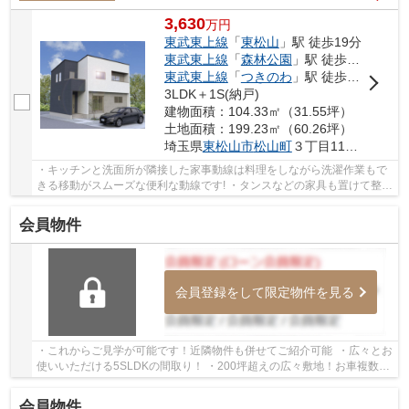
3,630
万
円
東武東上線
「
東松山
」駅 徒歩19分
東武東上線
「
森林公園
」駅 徒歩23分
東武東上線
「
つきのわ
」駅 徒歩60分
3LDK＋1S(納戸)
建物面積：104.33㎡（31.55坪）
土地面積：199.23㎡（60.26坪）
埼玉県
東松山市
松山町
３丁目1175-22
・キッチンと洗面所が隣接した家事動線は料理をしながら洗濯作業もで
きる移動がスムーズな便利な動線です! ・タンスなどの家具も置けて整理
整頓がしやすい3帖の納戸付き♪ ・前面道路...
会員物件
会員登録をして限定物件を見る
・これからご見学が可能です！近隣物件も併せてご紹介可能 ・広々とお
使いいただける5SLDKの間取り！ ・200坪超えの広々敷地！お車複数台
駐車可能です♪ いつでもお気軽にお声がけく...
会員物件