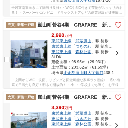
埼玉県
東松山市
大字石橋
1671-10
全居室南東向きにて陽当り良好♪ ・WICやSIC付きで荷物がスッキリ納ま
る！ ・スーパーやコンビニ、ドラックストアなどの商業施設が徒歩圏内
で生活便利♪ 経験豊富なキャリアのあるスタ...
嵐山町菅谷4期 GRAFARE 新築戸建 全2棟 2号棟
売買 | 新築一戸建
2,990
万
円
東武東上線
「
武蔵嵐山
」駅 徒歩5分
東武東上線
「
つきのわ
」駅 徒歩29分
東武東上線
「
森林公園
」駅 徒歩63分
3LDK
建物面積：98.95㎡（29.93坪）
土地面積：203.62㎡（61.59坪）
埼玉県
比企郡嵐山町
大字菅谷
438-1
・玄関からWIC、洗面、リビングと回遊可能な家事ラク動線♪ ・広い南
庭で日当たり良好！明るく開放的！ ・小、中学校までも近く、お子様の
通学も安心の立地です！ 「今から見たい！」...
嵐山町菅谷4期 GRAFARE 新築戸建 全2棟 1号棟
売買 | 新築一戸建
3,390
万
円
東武東上線
「
武蔵嵐山
」駅 徒歩5分
東武東上線
「
つきのわ
」駅 徒歩29分
東武東上線
「
森林公園
」駅 徒歩63分