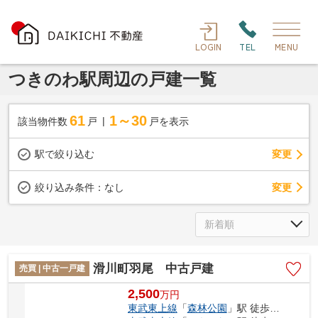
LOGIN
TEL
MENU
つきのわ駅周辺の戸建一覧
61
1～30
該当物件数
戸
戸を表示
駅で絞り込む
変更
変更
絞り込み条件：
なし
滑川町羽尾 中古戸建
売買 | 中古一戸建
2,500
万
円
東武東上線
「
森林公園
」駅 徒歩16分