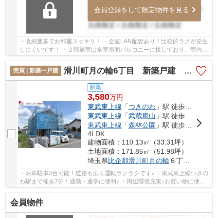
会員登録をして限定物件を見る
・収納豊富でお部屋スッキリ！ ・全室LAN配管あり！比較的ラグが発生
しにくいです！ ・２階居室は全室南面バルコニーに接しており、室内に
陽光取り込めます！ いつでもお気軽にお声...
滑川町月の輪6丁目 新築戸建 全1棟 1号棟
売買 | 新築一戸建
新築
3,580
万
円
東武東上線
「
つきのわ
」駅 徒歩7分
東武東上線
「
武蔵嵐山
」駅 徒歩21分
東武東上線
「
森林公園
」駅 徒歩43分
4LDK
建物面積：110.13㎡（33.31坪）
土地面積：171.85㎡（51.98坪）
埼玉県
比企郡滑川町
月の輪
６丁目8-1
・お車駐車3台可能！道路も広く運転ラクラクです♪ ・東武東上線つきの
わ駅まで徒歩7分！通勤・通学に便利♪ ・周辺環境充実♪お買い物に便利
な立地！ 「今から見たい！」大歓迎です♪お...
会員物件