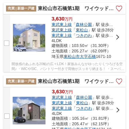
場としても◎♪ いつでもお気軽にお声がけくだ...
東松山市石橋第1期 ワイウッドコート 新築戸建 全5棟 2号棟
売買 | 新築一戸建
3,630
万
円
東武東上線
「
森林公園
」駅 徒歩17分
東武東上線
「
東松山
」駅 徒歩28分
東武東上線
「
つきのわ
」駅 徒歩53分
4LDK
建物面積：103.50㎡（31.30坪）
土地面積：205.27㎡（62.09坪）
埼玉県
東松山市
大字石橋
1671-10
開放感のあふれる20帖の広々LDK！家族みんながゆったりくつろげる空
間♪ ・WICやSIC、パントリー付きで荷物がスッキリ納まる！ ・スーパー
やコンビニ、ドラックストアなどの商業施設が...
東松山市石橋第1期 ワイウッドコート 新築戸建 全5棟 1号棟
売買 | 新築一戸建
3,630
万
円
東武東上線
「
森林公園
」駅 徒歩17分
東武東上線
「
東松山
」駅 徒歩28分
東武東上線
「
つきのわ
」駅 徒歩53分
4LDK
建物面積：105.16㎡（31.81坪）
土地面積：205.47㎡（62.15坪）