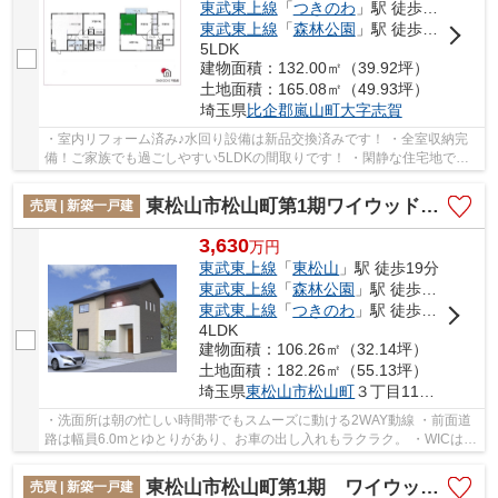
東武東上線
「
つきのわ
」駅 徒歩32分
東武東上線
「
森林公園
」駅 徒歩67分
5LDK
建物面積：132.00㎡（39.92坪）
土地面積：165.08㎡（49.93坪）
埼玉県
比企郡嵐山町
大字志賀
・室内リフォーム済み♪水回り設備は新品交換済みです！ ・全室収納完
備！ご家族でも過ごしやすい5LDKの間取りです！ ・閑静な住宅地で穏
やかな暮らしはいかがですか♪ いつでもお気軽...
東松山市松山町第1期ワイウッドコート 新築戸建 全5棟 2号棟
売買 | 新築一戸建
3,630
万
円
東武東上線
「
東松山
」駅 徒歩19分
東武東上線
「
森林公園
」駅 徒歩23分
東武東上線
「
つきのわ
」駅 徒歩60分
4LDK
建物面積：106.26㎡（32.14坪）
土地面積：182.26㎡（55.13坪）
埼玉県
東松山市
松山町
３丁目1175-22
・洗面所は朝の忙しい時間帯でもスムーズに動ける2WAY動線 ・前面道
路は幅員6.0mとゆとりがあり、お車の出し入れもラクラク。 ・WICは2
部屋に設置！主寝室以外にもあるのは年頃のお子...
東松山市松山町第1期 ワイウッドコート 新築戸建 全5棟 1号棟
売買 | 新築一戸建