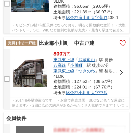
3LDK
建物面積：96.05㎡（29.05坪）
土地面積：221.39㎡（66.97坪）
埼玉県
比企郡嵐山町
大字菅谷
438-1
・リビング19帖♪勾配天井になっており、明るく開放的な空間！ ・大型
パントリー、SIC、WICなど便利な収納が充実♪ ・最寄り駅まで徒歩5分
の便利な住環境です！ 「今から見たい！」大歓...
比企郡小川町 中古戸建
売買 | 中古一戸建
800
万
円
東武東上線
「
武蔵嵐山
」駅 徒歩39分
八高線
「
小川町
」駅 徒歩67分
東武東上線
「
つきのわ
」駅 徒歩64分
4LDK
建物面積：127.52㎡（38.57坪）
土地面積：224.01㎡（67.76坪）
埼玉県
比企郡小川町
大字中爪
・2014頃外壁塗装済です！ ・お庭で家庭菜園・BBQなど色々な用途に
使えます♪ ・2回に広めの納戸があるからたくさん収納できます！ いつで
もお気軽にお声がけください♪ 駅からの送迎が...
会員物件