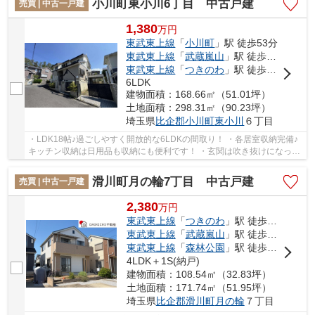
小川町東小川6丁目 中古戸建
売買 | 中古一戸建
1,380
万
円
東武東上線
「
小川町
」駅 徒歩53分
東武東上線
「
武蔵嵐山
」駅 徒歩49分
東武東上線
「
つきのわ
」駅 徒歩75分
6LDK
建物面積：168.66㎡（51.01坪）
土地面積：298.31㎡（90.23坪）
埼玉県
比企郡小川町
東小川
６丁目
・LDK18帖♪過ごしやすく開放的な6LDKの間取り！ ・各居室収納完備♪
キッチン収納は日用品も収納にも便利です！ ・玄関は吹き抜けになって
おり、開放的です！ いつでもお気軽にお声がけ...
滑川町月の輪7丁目 中古戸建
売買 | 中古一戸建
2,380
万
円
東武東上線
「
つきのわ
」駅 徒歩6分
東武東上線
「
武蔵嵐山
」駅 徒歩21分
東武東上線
「
森林公園
」駅 徒歩41分
4LDK＋1S(納戸)
建物面積：108.54㎡（32.83坪）
土地面積：171.74㎡（51.95坪）
埼玉県
比企郡滑川町
月の輪
７丁目