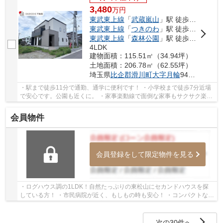
3,480
万
円
東武東上線
「
武蔵嵐山
」駅 徒歩11分
東武東上線
「
つきのわ
」駅 徒歩15分
東武東上線
「
森林公園
」駅 徒歩52分
4LDK
建物面積：115.51㎡（34.94坪）
土地面積：206.78㎡（62.55坪）
埼玉県
比企郡滑川町
大字月輪
940-22
・駅まで徒歩11分で通勤、通学に便利です！ ・小学校まで徒歩7分近場
で安心です。公園も近くに。 ・家事楽動線で面倒な家事もサクサク楽し
く！ 「今から見たい！」大歓迎です♪お気軽に...
会員物件
会員登録をして限定物件を見る
・ログハウス調の1LDK！自然たっぷりの東松山にセカンドハウスを探
している方！ ・市民病院が近く、もしもの時も安心！ ・コンパクトな間
取りでお掃除も楽々！ 経験豊富なキャリアの...
次の30件へ