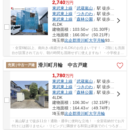
2,740
万
円
東武東上線
「
武蔵嵐山
」駅 徒歩12分
東武東上線
「
つきのわ
」駅 徒歩15分
東武東上線
「
森林公園
」駅 徒歩52分
4LDK
建物面積：103.50㎡（31.30坪）
土地面積：166.00㎡（50.21坪）
埼玉県
比企郡滑川町
大字月輪
934-27
・全室6帖以上、南向き♪南庭付き4LDKのお住まいです！ ・2階にも洗面
台が設置されており、朝の時間も混雑せずに使えますね！ ・小学校まで
近く、お子様の通学も安心の立地！ 「今から...
滑川町月輪 中古戸建
売買 | 中古一戸建
1,780
万
円
東武東上線
「
武蔵嵐山
」駅 徒歩11分
東武東上線
「
つきのわ
」駅 徒歩16分
東武東上線
「
森林公園
」駅 徒歩53分
4LDK
建物面積：106.30㎡（32.15坪）
土地面積：164.43㎡（49.74坪）
埼玉県
比企郡滑川町
大字月輪
・嵐山駅まで徒歩11分！通勤・通学に便利な立地！ ・全室収納付でお片
付けには困りません♪ ・リビングに隣接する和室は家族でのくつろぎの