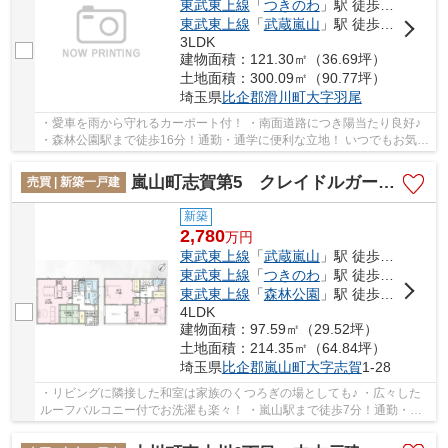
東武東上線
「
つきのわ
」駅 徒歩27分
東武東上線
「
武蔵嵐山
」駅 徒歩45分
3LDK
建物面積：121.30㎡（36.69坪）
土地面積：300.09㎡（90.77坪）
埼玉県
比企郡滑川町
大字羽尾
・愛車を雨から守れるカーポート付！ ・南面道路につき陽当たり良好♪
・森林公園駅まで徒歩16分！通勤・通学に便利な立地！ いつでもお気軽
にお声がけください♪ 駅からの送迎が必要な...
嵐山町志賀第5 クレイドルガーデン 新築戸建 全1棟 1号棟
売買 | 新築一戸建
新築
2,780
万
円
東武東上線
「
武蔵嵐山
」駅 徒歩13分
東武東上線
「
つきのわ
」駅 徒歩30分
東武東上線
「
森林公園
」駅 徒歩64分
4LDK
建物面積：97.59㎡（29.52坪）
土地面積：214.35㎡（64.84坪）
埼玉県
比企郡嵐山町
大字志賀
1-28
・リビングに隣接した和室は家族のくつろぎの場としても♪ ・広々した
ルーフバルコニー付でお洗濯も楽々！ ・嵐山駅まで徒歩7分！通勤・通
学に便利な立地！ 「今から見たい！」大歓迎...