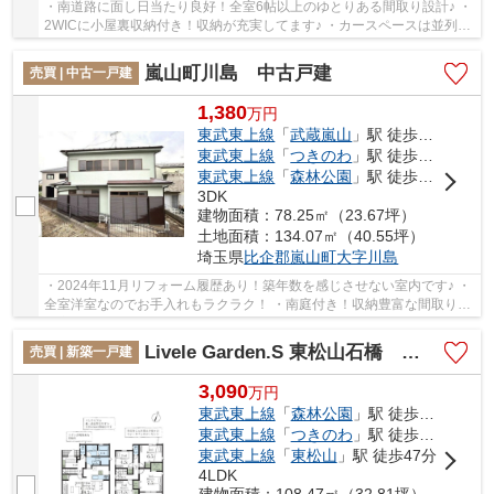
・南道路に面し日当たり良好！全室6帖以上のゆとりある間取り設計♪ ・
2WICに小屋裏収納付き！収納が充実してます♪ ・カースペースは並列3
台駐車可能！来客時も困りません いつでもお...
嵐山町川島 中古戸建
売買 | 中古一戸建
1,380
万
円
東武東上線
「
武蔵嵐山
」駅 徒歩15分
東武東上線
「
つきのわ
」駅 徒歩20分
東武東上線
「
森林公園
」駅 徒歩54分
3DK
建物面積：78.25㎡（23.67坪）
土地面積：134.07㎡（40.55坪）
埼玉県
比企郡嵐山町
大字川島
・2024年11月リフォーム履歴あり！築年数を感じさせない室内です♪ ・
全室洋室なのでお手入れもラクラク！ ・南庭付き！収納豊富な間取りで
ご家族でも過ごしやすいですね ※告知事項あり...
Livele Garden.S 東松山石橋 新築戸建 全2棟 2号棟
売買 | 新築一戸建
3,090
万
円
東武東上線
「
森林公園
」駅 徒歩27分
東武東上線
「
つきのわ
」駅 徒歩42分
東武東上線
「
東松山
」駅 徒歩47分
4LDK
建物面積：108.47㎡（32.81坪）