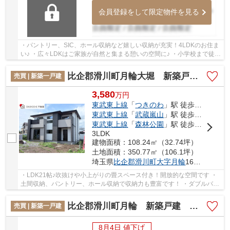
会員登録をして限定物件を見る
・パントリー、SIC、ホール収納など嬉しい収納が充実！4LDKのお住ま
い♪ ・広々LDKはご家族が自然と集まる憩いの空間に♪ ・小学校まで徒歩
5分圏内！お子様の通学も安心の立地です！ い...
比企郡滑川町月輪大堀 新築戸建 全8区画 1号棟
売買 | 新築一戸建
3,580
万
円
東武東上線
「
つきのわ
」駅 徒歩10分
東武東上線
「
武蔵嵐山
」駅 徒歩33分
東武東上線
「
森林公園
」駅 徒歩36分
3LDK
建物面積：108.24㎡（32.74坪）
土地面積：350.77㎡（106.1坪）
埼玉県
比企郡滑川町
大字月輪
1601-1
・LDK21帖♪吹抜けや小上がりの畳スペース付き！開放的な空間です ・
土間収納、パントリー、ホール収納で収納力も豊富です！ ・ダブルバル
コニーで彩光面も良好！注文住宅仕様のお住ま...
比企郡滑川町月輪 新築戸建 全4棟 1号棟
売買 | 新築一戸建
8月4日 値下げ