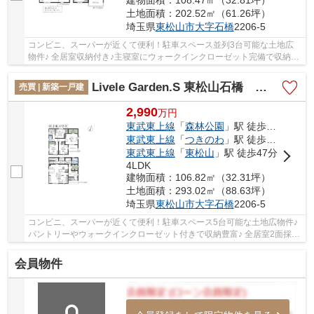
土地面積：202.52㎡（61.26坪）
埼玉県
東松山市
大字石橋
2206-5
コンビニ、スーパーが近くて便利！駐車スペース並列3台可能な土地広
物件♪ 全居室収納付き♪主寝室にウォークインクローゼット完備で収納豊
富♪ 浴室乾燥機や浄水器など生活に便利な設備...
Livele Garden.S 東松山石橋 新築戸建 全2棟 1号棟
売買 | 新築一戸建
2,990
万
円
東武東上線
「
森林公園
」駅 徒歩27分
東武東上線
「
つきのわ
」駅 徒歩42分
東武東上線
「
東松山
」駅 徒歩47分
4LDK
建物面積：106.82㎡（32.31坪）
土地面積：293.02㎡（88.63坪）
埼玉県
東松山市
大字石橋
2206-5
コンビニ、スーパーが近くて便利！駐車スペース5台可能な土地広物件♪
パントリーやウォークインクローゼット付きで収納豊富♪ 全居室2面採光
で陽当たり、通風良好♪ 「今から見たい」大...
会員物件