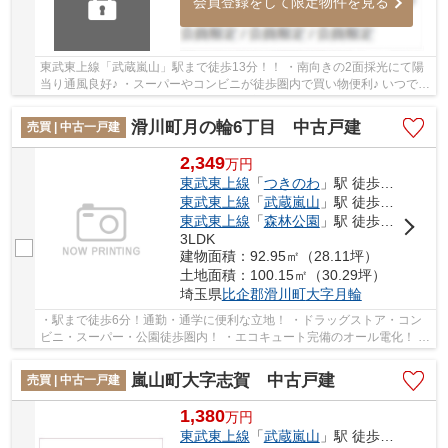
会員登録をして限定物件を見る
東武東上線「武蔵嵐山」駅まで徒歩13分！！ ・南向きの2面採光にて陽
当り通風良好♪ ・スーパーやコンビニが徒歩圏内で買い物便利♪ いつでも
お気軽にお声がけください♪ 駅からの送迎...
滑川町月の輪6丁目 中古戸建
売買 | 中古一戸建
2,349
万
円
東武東上線
「
つきのわ
」駅 徒歩6分
東武東上線
「
武蔵嵐山
」駅 徒歩21分
東武東上線
「
森林公園
」駅 徒歩42分
3LDK
建物面積：92.95㎡（28.11坪）
土地面積：100.15㎡（30.29坪）
埼玉県
比企郡滑川町
大字月輪
・駅まで徒歩6分！通勤・通学に便利な立地！ ・ドラッグストア・コン
ビニ・スーパー・公園徒歩圏内！ ・エコキュート完備のオール電化！ い
つでもお気軽にお声がけください♪ 駅からの...
嵐山町大字志賀 中古戸建
売買 | 中古一戸建
1,380
万
円
東武東上線
「
武蔵嵐山
」駅 徒歩15分