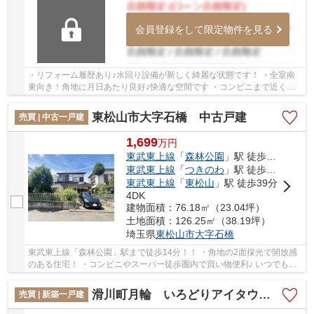
会員登録をして限定物件を見る
・リフォーム履歴あり♪水回り設備が新しく綺麗な状態です！ ・全室南
東向き！角地に月日あたり良好♪快適な空間です ・コンビニまで近くち
ょっとしたお買い物にも便利ですね♪ いつでも...
東松山市大字石橋 中古戸建
売買 | 中古一戸建
1,699
万
円
東武東上線
「
森林公園
」駅 徒歩14分
東武東上線
「
つきのわ
」駅 徒歩35分
東武東上線
「
東松山
」駅 徒歩39分
4DK
建物面積：76.18㎡（23.04坪）
土地面積：126.25㎡（38.19坪）
埼玉県
東松山市
大字石橋
東武東上線「森林公園」駅まで徒歩14分！！ ・角地の2面採光で開放感
のある住宅！ ・コンビニやスーパー徒歩圏内で買い物便利♪ いつでもお
気軽にお声がけください♪ 駅からの送迎が必...
滑川町月輪 いろどりアイタウン 25-P1 新築戸建 全1棟 1号棟
売買 | 新築一戸建