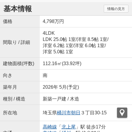
基本情報
情報の見方
価格
4,798万円
4LDK
LDK 25.0帖 1室
/
洋室 8.5帖 1室
/
間取り / 詳細
洋室 6.2帖 1室
/
洋室 6.0帖 1室
/
洋室 5.0帖 1室
建物面積(坪数)
112.16㎡(33.92坪)
向き
南
築年月
2026年 5月(予定)
種別 / 構造
新築一戸建 / 木造
所在地
埼玉県
桶川市
朝日
３丁目30-15
高崎線
「
北上尾
」駅 徒歩17分