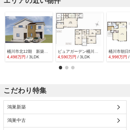
エリアの近い物件
桶川市北12期 新築戸建 全1棟 1号棟
ピュアガーデン桶川朝日1期 新築戸建 全2棟 1号棟
4,498
万
円
/ 3LDK
4,590
万
円
/ 3LDK
4,998
万
円
こだわり特集
鴻巣新築
鴻巣中古