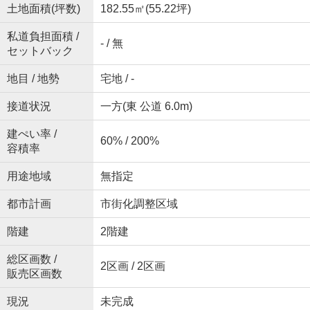
土地面積(坪数)
182.55㎡(55.22坪)
私道負担面積 /
- / 無
セットバック
地目 / 地勢
宅地 / -
接道状況
一方(東 公道 6.0m)
建ぺい率 /
60% / 200%
容積率
用途地域
無指定
都市計画
市街化調整区域
階建
2階建
総区画数 /
2区画 / 2区画
販売区画数
現況
未完成