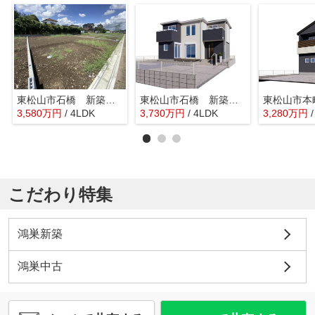
東松山市石橋 新築戸建 全31棟 17号棟
東松山市石橋 新築戸建 全31区画 26号棟
3,580
万
円
/ 4LDK
3,730
万
円
/ 4LDK
3,280
万
円
こだわり特集
鴻巣新築
鴻巣中古