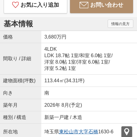
お気に入り追加
お問い合わせ
基本情報
情報の見方
価格
3,680万円
4LDK
LDK 18.7帖 1室
/
和室 6.0帖 1室
/
間取り / 詳細
洋室 8.0帖 1室
/
洋室 6.0帖 1室
/
洋室 5.2帖 1室
建物面積(坪数)
113.44㎡(34.31坪)
向き
南
築年月
2026年 8月(予定)
種別 / 構造
新築一戸建 / 木造
所在地
埼玉県
東松山市
大字石橋
1630-6