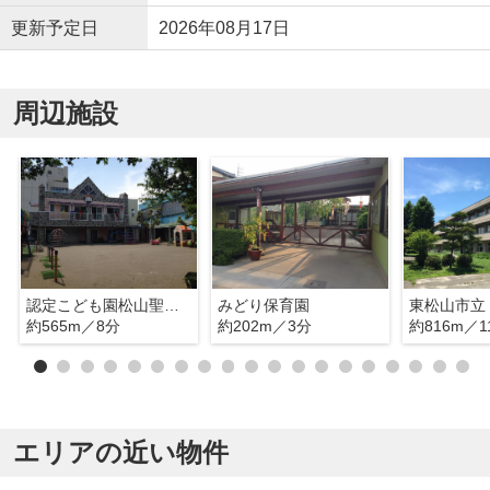
更新予定日
2026年08月17日
周辺施設
認定こども園松山聖ルカ幼稚園
みどり保育園
東松山市立
約565m／8分
約202m／3分
約816m／1
エリアの近い物件