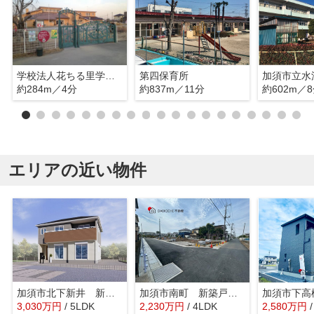
学校法人花ちる里学園花咲幼稚園
第四保育所
加須市立水
約284m／4分
約837m／11分
約602m／
エリアの近い物件
加須市北下新井 新築戸建 全5棟 3号棟
加須市南町 新築戸建 全5棟 5号棟
3,030
万
円
/ 5LDK
2,230
万
円
/ 4LDK
2,580
万
円