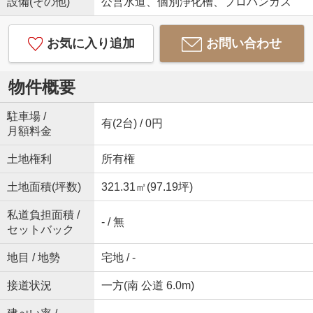
設備(その他)
公営水道、個別浄化槽、プロパンガス
お気に入り追加
お問い合わせ
物件概要
駐車場 /
有(2台) / 0円
月額料金
土地権利
所有権
土地面積(坪数)
321.31㎡(97.19坪)
私道負担面積 /
- / 無
セットバック
地目 / 地勢
宅地 / -
接道状況
一方(南 公道 6.0m)