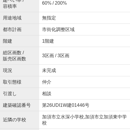
建ぺい率 /
60% / 200%
容積率
用途地域
無指定
都市計画
市街化調整区域
階建
1階建
総区画数 /
3区画 / 3区画
販売区画数
現況
未完成
取引態様
仲介
引渡し
相談
建築確認番号
第26UDI1W建01446号
加須市立水深小学校,加須市立加須東中学
近隣の学校
校