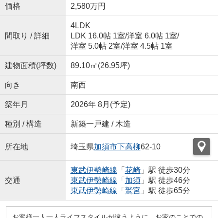
価格
2,580万円
4LDK
間取り / 詳細
LDK 16.0帖 1室
/
洋室 6.0帖 1室
/
洋室 5.0帖 2室
/
洋室 4.5帖 1室
建物面積(坪数)
89.10㎡(26.95坪)
向き
南西
築年月
2026年 8月(予定)
種別 / 構造
新築一戸建 / 木造
所在地
埼玉県
加須市
下高柳
62-10
東武伊勢崎線
「
花崎
」駅 徒歩30分
交通
東武伊勢崎線
「
加須
」駅 徒歩46分
東武伊勢崎線
「
鷲宮
」駅 徒歩65分
お客様一人一人ライフスタイルが違うように、お家のことでの