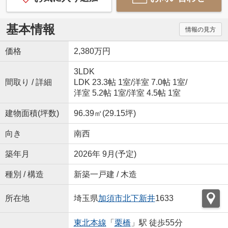
基本情報
情報の見方
価格
2,380万円
3LDK
間取り / 詳細
LDK 23.3帖 1室
/
洋室 7.0帖 1室
/
洋室 5.2帖 1室
/
洋室 4.5帖 1室
建物面積(坪数)
96.39㎡(29.15坪)
向き
南西
築年月
2026年 9月(予定)
種別 / 構造
新築一戸建 / 木造
所在地
埼玉県
加須市
北下新井
1633
東北本線
「
栗橋
」駅 徒歩55分