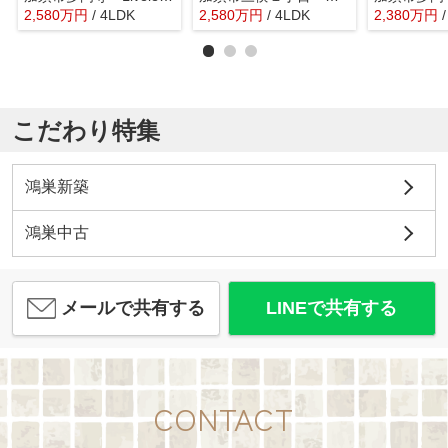
2,580
万
円
/ 4LDK
2,580
万
円
/ 4LDK
2,380
万
円
こだわり特集
鴻巣新築
鴻巣中古
メールで共有する
LINEで共有する
CONTACT