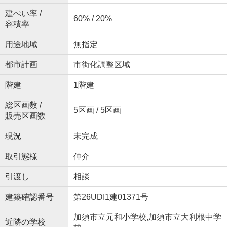
建ぺい率 /
60% / 20%
容積率
用途地域
無指定
都市計画
市街化調整区域
階建
1階建
総区画数 /
5区画 / 5区画
販売区画数
現況
未完成
取引態様
仲介
引渡し
相談
建築確認番号
第26UDI1建01371号
加須市立元和小学校,加須市立大利根中学
近隣の学校