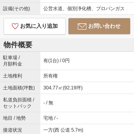
設備(その他)
公営水道、個別浄化槽、プロパンガス
お気に入り追加
お問い合わせ
物件概要
駐車場 /
有(1台) / 0円
月額料金
土地権利
所有権
土地面積(坪数)
304.77㎡(92.19坪)
私道負担面積 /
- / 無
セットバック
地目 / 地勢
宅地 / -
接道状況
一方(西 公道 5.7m)