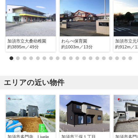
加須市立大桑幼稚園
わらべ保育園
加須市立元
約3895m／49分
約1003m／13分
約912m／1
エリアの近い物件
加須市多門寺 Livele Garden.S 新築戸建 全6棟 6号棟
加須市三俣１丁目 新築戸建 全8棟 3号棟