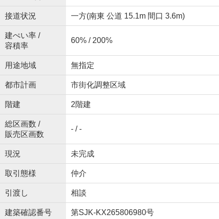
接道状況
一方(南東 公道 15.1m 間口 3.6m)
建ぺい率 /
60% / 200%
容積率
用途地域
無指定
都市計画
市街化調整区域
階建
2階建
総区画数 /
- / -
販売区画数
現況
未完成
取引態様
仲介
引渡し
相談
建築確認番号
第SJK-KX265806980号