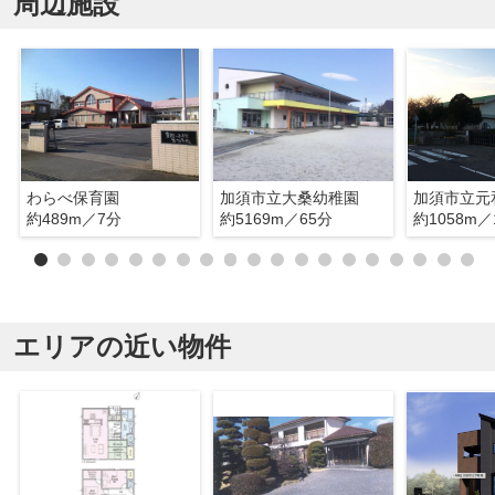
周辺施設
わらべ保育園
加須市立大桑幼稚園
加須市立元
約489m／7分
約5169m／65分
約1058m／
エリアの近い物件