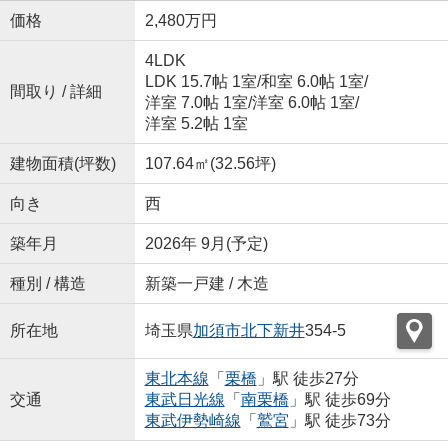
価格
2,480万円
4LDK
LDK 15.7帖 1室
/
和室 6.0帖 1室
/
間取り / 詳細
洋室 7.0帖 1室
/
洋室 6.0帖 1室
/
洋室 5.2帖 1室
建物面積(坪数)
107.64㎡(32.56坪)
向き
西
築年月
2026年 9月(予定)
種別 / 構造
新築一戸建 / 木造
所在地
埼玉県
加須市
北下新井
354-5
東北本線
「
栗橋
」駅 徒歩27分
交通
東武日光線
「
南栗橋
」駅 徒歩69分
東武伊勢崎線
「
鷲宮
」駅 徒歩73分