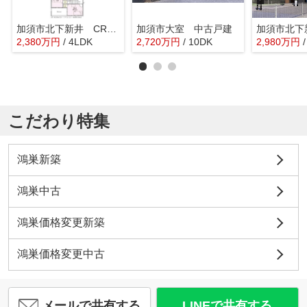
加須市北下新井 CRADLE GARDEN 新築戸建 全4棟 4号棟
加須市大室 中古戸建
2,380
万
円
/ 4LDK
2,720
万
円
/ 10DK
2,980
万
円
こだわり特集
鴻巣新築
鴻巣中古
鴻巣価格変更新築
鴻巣価格変更中古
メールで共有する
LINEで共有する