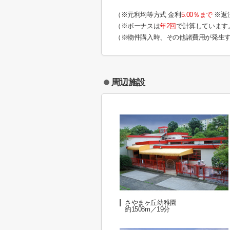
（※元利均等方式 金利
5.00％まで
※返
（※ボーナスは
年2回
で計算しています
（※物件購入時、その他諸費用が発生
周辺施設
さやまヶ丘幼稚園
約1508m／19分