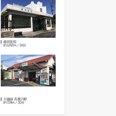
横田医院
約1262m／16分
川越線 高麗川駅
約729m／10分