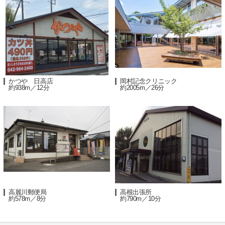
かつや 日高店
岡村記念クリニック
約938m／12分
約2005m／26分
高麗川郵便局
高根出張所
約578m／8分
約790m／10分