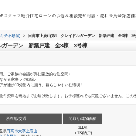
OP
スタッフ紹介
住宅ローンのお悩み相談
売却相談・流れ
会員登録
店舗
イキチ不動産)
>
日高市上鹿山第4 クレイドルガーデン 新築戸建 全3棟 3
ルガーデン 新築戸建 全3棟 3号棟
採用。ご家族の会話が弾む開放的な住空間♪
ながる家事ラク動線♪
アが徒歩10分圏内に揃う、暮らしやすい住環境！
物件資料を現地までお届け致します。お子様連れでも問題ございません、この機
所在地/交通
間取り/建物面積
3LDK
玉県
日高市
大字上鹿山
＋1S(納戸)