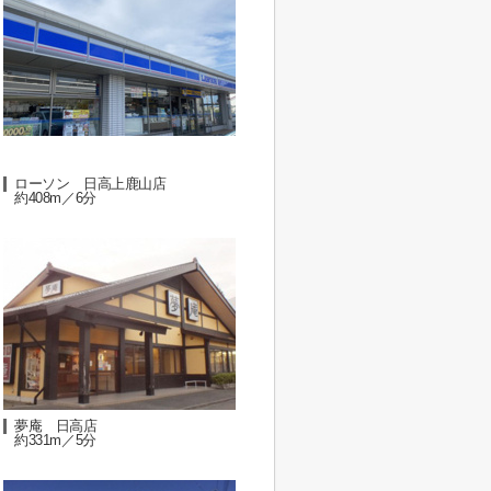
ローソン 日高上鹿山店
約408m／6分
夢庵 日高店
約331m／5分