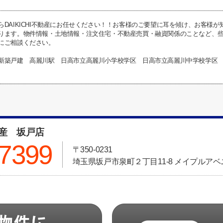
らDAIKICHI不動産にお任せください！！お客様のご要望に耳を傾け、お客様
ります。物件情報・土地情報・注文住宅・不動産売買・融資関係のことなど、些細な
にご相談ください。
新築戸建 高麗川駅 日高市立高麗川小学校学区 日高市立高麗川中学校学区
動産 坂戸店
-7399
〒350-0231
埼玉県坂戸市泉町２丁目11-8 メイプルアベニ