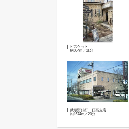
ビスケット
約864m／11分
武蔵野銀行 日高支店
約1574m／20分