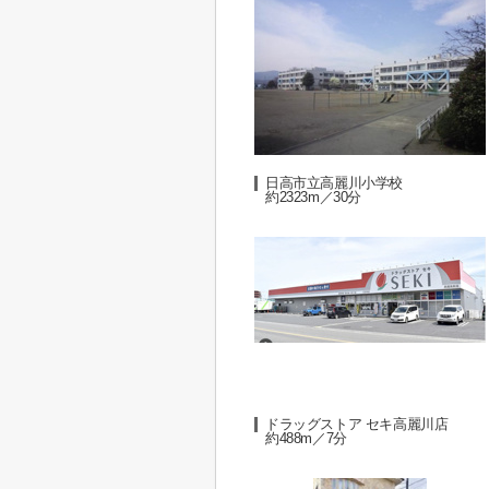
日高市立高麗川小学校
約2323m／30分
ドラッグストア セキ高麗川店
約488m／7分