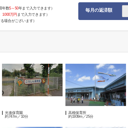
済年数
5～50
年まで入力できます）
毎月の返済額
。
1000万円
まで入力できます）
する場合がございます）
光進保育園
高根保育所
約747m／10分
約1939m／25分