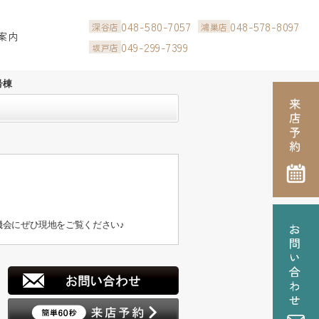
048-580-7057
048-578-8097
深谷店
鴻巣店
案内
049-299-7399
坂戸店
号棟
会にぜひ現地をご覧ください♪