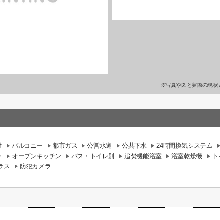
※写真や図と実際の現状
付
バルコニー
都市ガス
公営水道
公共下水
24時間換気システム
ン
オープンキッチン
バス・トイレ別
追焚機能浴室
浴室乾燥機
ト
ラス
防犯カメラ