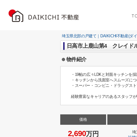
T
埼玉県北部の戸建て｜DAIKICHI不動産(ダ
日高市上鹿山第4 クレイド
物件紹介
・19帖の広々LDKと対面キッチンを
・キッチンから洗面室へスムーズにつ
・スーパー・コンビニ・ドラッグスト
経験豊富なキャリアのあるスタッフが
価格
2,690
埼
万円