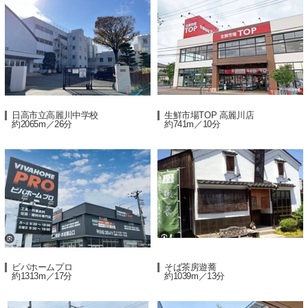
日高市立高麗川中学校
生鮮市場TOP 高麗川店
約2065m／26分
約741m／10分
ビバホームプロ
そば茶房遊蕎
約1313m／17分
約1039m／13分