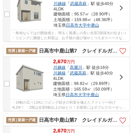
川越線
「
武蔵高萩
」駅 徒歩40分
4LDK
建物面積：95.57㎡（28.90坪）
土地面積：159.88㎡（48.36坪）
埼玉県
日高市
大字中鹿山
・角地ならではの開放感と、明るく風通しの良い全室2面採光の住まい♪
・リビングに隣接した和室は、お子様の遊び場やくつろぎスペースなど
大活躍♪ ・家族が顔を合わせる機会が増えるリ...
日高市中鹿山第7 クレイドルガーデン 新築戸建 全10棟 6号棟
売買 | 新築一戸建
2,670
万
円
川越線
「
高麗川
」駅 徒歩18分
川越線
「
武蔵高萩
」駅 徒歩40分
4LDK
建物面積：98.82㎡（29.89坪）
土地面積：165.59㎡（50.09坪）
埼玉県
日高市
大字中鹿山
・18帖の広々LDKにリビング続きの和室を備えたファミリー向け
4LDK！ ・2階は全室6帖以上のゆとり！主寝室にはダブルクローゼット
を設けた間取り♪ ・ご家族が集まるLDKはオープンキッチ...
日高市中鹿山第7 クレイドルガーデン 新築戸建 全10棟 5号棟
売買 | 新築一戸建
2,670
万
円