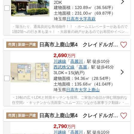
2DK
建物面積：120.89㎡（36.56坪）
土地面積：231.00㎡（69.87坪）
埼玉県
日高市
大字高萩
・陽当たり、通風良好な角地物件！！ ・ホームエレベーターがあるので
1階2階への行き来も楽々！ ・大容量の納戸があるのでお布団やイベント
グッズなどたくさん収納できます♪ 「今から...
日高市上鹿山第4 クレイドルガーデン 新築戸建 全3棟 3号棟
売買 | 新築一戸建
2,690
万
円
川越線
「
高麗川
」駅 徒歩10分
西武秩父線
「
高麗
」駅 徒歩45分
3LDK＋1S(納戸)
建物面積：94.36㎡（28.54坪）
土地面積：135.68㎡（41.04坪）
埼玉県
日高市
大字上鹿山
・19帖の広々LDKと対面キッチンを採用。ご家族の会話が弾む開放的な
住空間♪ ・キッチンから洗面室へスムーズにつながる家事ラク動線♪ ・ス
ーパー・コンビニ・ドラッグストアが徒歩10分...
日高市上鹿山第4 クレイドルガーデン 新築戸建 全3棟 2号棟
売買 | 新築一戸建
2,790
万
円
川越線
「
高麗川
」駅 徒歩10分