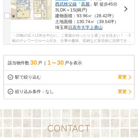
西武秩父線
「
高麗
」駅 徒歩45分
3LDK＋1S(納戸)
建物面積：93.96㎡（28.42坪）
土地面積：130.74㎡（39.54坪）
埼玉県
日高市
大字上鹿山
・20帖の広々LDKを中心に、ご家族がゆったりと過ごせる住まい！ ・3
帖のテレワークルーム付き。仕事や趣味、収納など多目的に活用できる
便利な空間！ ・対面キッチンと広めの洗面室を...
30
1～30
該当物件数
戸
戸を表示
駅で絞り込む
変更
変更
絞り込み条件：
なし
CONTACT