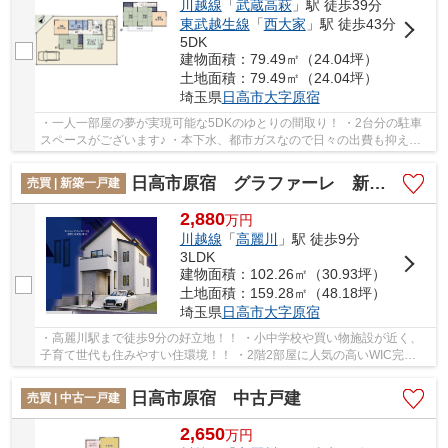
川越線
「
武蔵高萩
」駅 徒歩39分
東武越生線
「
西大家
」駅 徒歩43分
5DK
建物面積：79.49㎡（24.04坪）
土地面積：79.49㎡（24.04坪）
埼玉県
日高市
大字原宿
・一人一部屋の夢が実現可能な5DKのゆとりの間取り！ ・2台分の駐車
スペースがございます♪ ・本下水、都市ガスなので日々の出費も抑えら
れます♪ 経験豊富なキャリアのあるスタッフが...
日高市原宿 グラファーレ 新築戸建 全1棟 1号棟
売買 | 新築一戸建
2,880
万
円
川越線
「
高麗川
」駅 徒歩9分
3LDK
建物面積：102.26㎡（30.93坪）
土地面積：159.28㎡（48.18坪）
埼玉県
日高市
大字原宿
・高麗川駅まで徒歩9分の好立地！！ ・小中学校や買い物施設が近く、
子育て世代も住みやすい住環境！！ ・2階2部屋に人気の高いWIC完
備！！ 経験豊富なキャリアのあるスタッフが物件...
日高市原宿 中古戸建
売買 | 中古一戸建
2,650
万
円