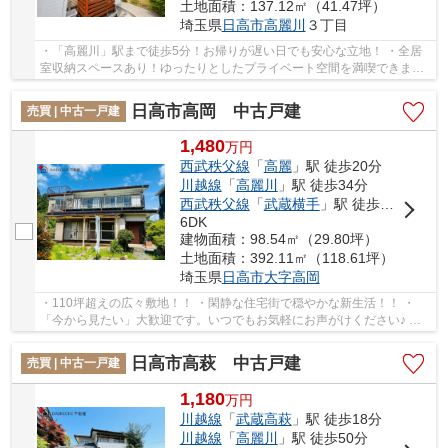
土地面積：137.12㎡（41.47坪）
埼玉県
日高市
高麗川
３丁目
・「高麗川」駅まで徒歩5分！お帰りが遅い日でも安心な立地！ ・全居
室収納スペースあり！ゆったりとしたプライベート空間を満喫できま
す！ ・前面道路6m！お車の出入りも安心です！ ...
日高市高岡 中古戸建
売買 | 中古一戸建
1,480
万
円
西武秩父線
「
高麗
」駅 徒歩20分
川越線
「
高麗川
」駅 徒歩34分
西武秩父線
「
武蔵横手
」駅 徒歩49分
6DK
建物面積：98.54㎡（29.80坪）
土地面積：392.11㎡（118.61坪）
埼玉県
日高市
大字高岡
・110坪超えの広々敷地！！ ・閑静な住宅街で穏やかな新生活！！ ・
「今から見たい」大歓迎です。いつでもお気軽にお声がけください♪ 駅
からの送迎が必要なお客様は駅までお迎えにあ...
日高市高萩 中古戸建
売買 | 中古一戸建
1,180
万
円
川越線
「
武蔵高萩
」駅 徒歩18分
川越線
「
高麗川
」駅 徒歩50分