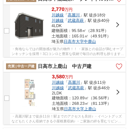
2,770
万
円
川越線
「
高麗川
」駅 徒歩18分
川越線
「
武蔵高萩
」駅 徒歩40分
4LDK
建物面積：95.58㎡（28.91坪）
土地面積：165.01㎡（49.91坪）
埼玉県
日高市
大字中鹿山
・角地ならではの開放感が魅力の物件！！ ・家族との会話が弾むオープ
ンキッチンを採用！3口コンロと豊富な収納で毎日のお料理も捗ります♪
・主寝室は大容量のWIC付き！全居室に収納ス...
日高市上鹿山 中古戸建
売買 | 中古一戸建
3,580
万
円
川越線
「
高麗川
」駅 徒歩11分
川越線
「
武蔵高萩
」駅 徒歩46分
2LDK
建物面積：120.89㎡（36.56坪）
土地面積：268.23㎡（81.13坪）
埼玉県
日高市
大字上鹿山
・高麗川駅まで徒歩11分！駅までのアクセスも良好♪ ・イベントグッズ
などもたくさん収納できる小屋根裏収納♪ ・ご家族の絆を育むリビング
イン階段♪ 経験豊富なキャリアのあるスタッフ...