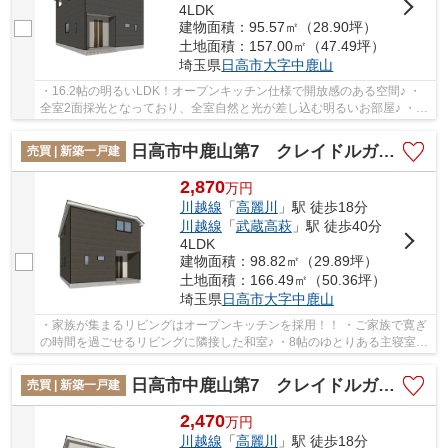
4LDK
建物面積：95.57㎡（28.90坪）
土地面積：157.00㎡（47.49坪）
埼玉県
日高市
大字中鹿山
・16.2帖の明るいLDK！オープンキッチン仕様で開放感のある空間♪ ・
全室2面採光となっており、全室自然と光が差し込む明るいお部屋♪ ・並
列2台分の駐車スペースあり！お車の入れ替えが...
日高市中鹿山第7 クレイドルガーデン 新築戸建 全10棟 8号棟
売買 | 新築一戸建
2,870
万
円
川越線
「
高麗川
」駅 徒歩18分
川越線
「
武蔵高萩
」駅 徒歩40分
4LDK
建物面積：98.82㎡（29.89坪）
土地面積：166.49㎡（50.36坪）
埼玉県
日高市
大字中鹿山
・家族が集まるリビングはオープンキッチンを採用！！ ・ご家族で寛ぎ
の時間を過ごせるリビングに隣接した和室♪ ・8帖のゆとりある主寝室に
はダブルクローゼットを完備！ 経験豊富な...
日高市中鹿山第7 クレイドルガーデン 新築戸建 全10棟 7号棟
売買 | 新築一戸建
2,470
万
円
川越線
「
高麗川
」駅 徒歩18分