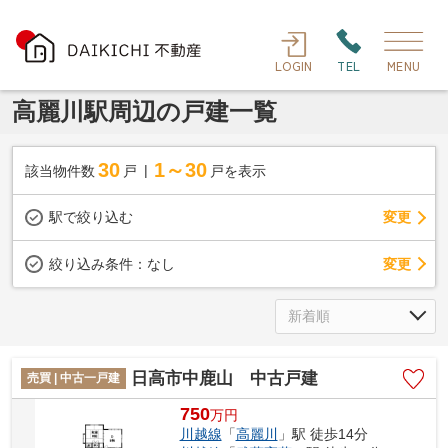
LOGIN
TEL
MENU
高麗川駅周辺の戸建一覧
30
1～30
該当物件数
戸
戸を表示
駅で絞り込む
変更
変更
絞り込み条件：
なし
日高市中鹿山 中古戸建
売買 | 中古一戸建
750
万
円
川越線
「
高麗川
」駅 徒歩14分