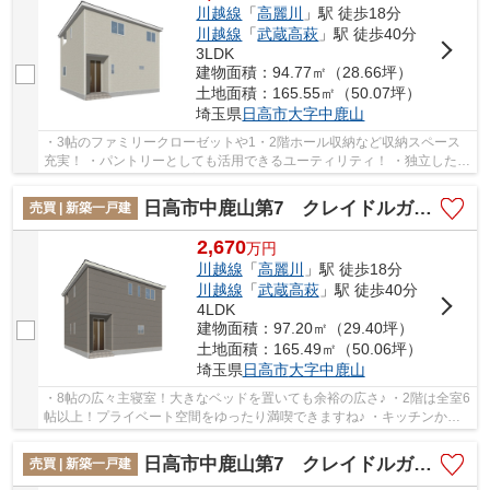
川越線
「
高麗川
」駅 徒歩18分
川越線
「
武蔵高萩
」駅 徒歩40分
3LDK
建物面積：94.77㎡（28.66坪）
土地面積：165.55㎡（50.07坪）
埼玉県
日高市
大字中鹿山
・3帖のファミリークローゼットや1・2階ホール収納など収納スペース
充実！ ・パントリーとしても活用できるユーティリティ！ ・独立したラ
ンドリールームを備え、家事動線に配慮した住...
日高市中鹿山第7 クレイドルガーデン 新築戸建 全10棟 4号棟
売買 | 新築一戸建
2,670
万
円
川越線
「
高麗川
」駅 徒歩18分
川越線
「
武蔵高萩
」駅 徒歩40分
4LDK
建物面積：97.20㎡（29.40坪）
土地面積：165.49㎡（50.06坪）
埼玉県
日高市
大字中鹿山
・8帖の広々主寝室！大きなベッドを置いても余裕の広さ♪ ・2階は全室6
帖以上！プライベート空間をゆったり満喫できますね♪ ・キッチンから
洗面へのスムーズな動線で家事効率アップ！ ...
日高市中鹿山第7 クレイドルガーデン 新築戸建 全10棟 3号棟
売買 | 新築一戸建