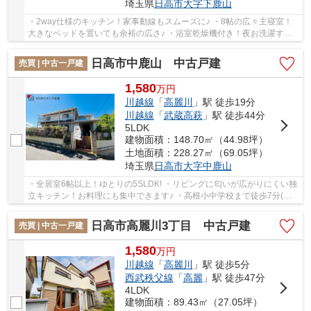
埼玉県
日高市
大字下鹿山
・2way仕様のキッチン！家事動線もスムーズに♪ ・8帖の広々主寝室！
大きなベッドを置いても余裕の広さ♪ ・浴室乾燥機付き！夜お洗濯する
方には嬉しい機能です♪ 経験豊富なキャリアの...
日高市中鹿山 中古戸建
売買 | 中古一戸建
1,580
万
円
川越線
「
高麗川
」駅 徒歩19分
川越線
「
武蔵高萩
」駅 徒歩44分
5LDK
建物面積：148.70㎡（44.98坪）
土地面積：228.27㎡（69.05坪）
埼玉県
日高市
大字中鹿山
・全居室6帖以上！ゆとりの5SLDK! ・リビングに匂いが広がりにくい独
立キッチン！お料理にも集中できます♪ ・高根小中学校まで徒歩7分(約
560m )！お子様の通学も安心な立地！ 経験豊...
日高市高麗川3丁目 中古戸建
売買 | 中古一戸建
1,580
万
円
川越線
「
高麗川
」駅 徒歩5分
西武秩父線
「
高麗
」駅 徒歩47分
4LDK
建物面積：89.43㎡（27.05坪）