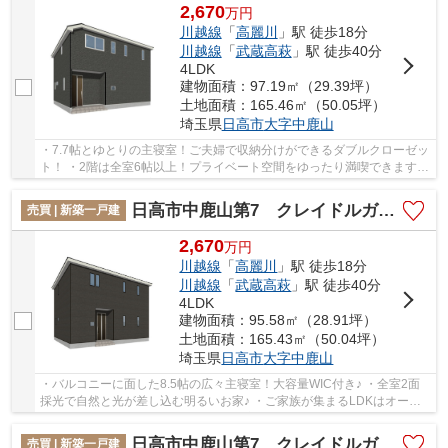
2,670
万
円
川越線
「
高麗川
」駅 徒歩18分
川越線
「
武蔵高萩
」駅 徒歩40分
4LDK
建物面積：97.19㎡（29.39坪）
土地面積：165.46㎡（50.05坪）
埼玉県
日高市
大字中鹿山
・7.7帖とゆとりの主寝室！ご夫婦で収納分けができるダブルクローゼッ
ト！ ・2階は全室6帖以上！プライベート空間をゆったり満喫できますね
♪ ・リビングには和室が隣接しており、ご家...
日高市中鹿山第7 クレイドルガーデン 新築戸建 全10棟 2号棟
売買 | 新築一戸建
2,670
万
円
川越線
「
高麗川
」駅 徒歩18分
川越線
「
武蔵高萩
」駅 徒歩40分
4LDK
建物面積：95.58㎡（28.91坪）
土地面積：165.43㎡（50.04坪）
埼玉県
日高市
大字中鹿山
・バルコニーに面した8.5帖の広々主寝室！大容量WIC付き♪ ・全室2面
採光で自然と光が差し込む明るいお家♪ ・ご家族が集まるLDKはオープ
ンキッチンを採用！リビングにいるご家族と会話...
日高市中鹿山第7 クレイドルガーデン 新築戸建 全10棟 1号棟
売買 | 新築一戸建