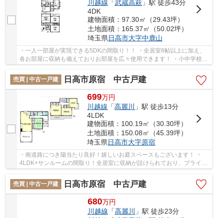
川越線
「
武蔵高萩
」駅 徒歩43分
4DK
建物面積：97.30㎡（29.43坪）
土地面積：165.37㎡（50.02坪）
埼玉県
日高市
大字中鹿山
・一人一部屋が実現できる5DKの間取り！！ ・全居室6帖以上に加え、
各お部屋に収納も備えておりお部屋を広々使用できます！ ・小中学校ま
で徒歩10分！お子様の通学も安心です♪ 経験豊...
日高市原宿 中古戸建
売買 | 中古一戸建
699
万
円
川越線
「
高麗川
」駅 徒歩13分
4LDK
建物面積：100.19㎡（30.30坪）
土地面積：150.08㎡（45.39坪）
埼玉県
日高市
大字原宿
・南道路につき陽当たり良好！嬉しいお庭スペースもございます！ ・
4LDK+サンルームの間取り！全居室に収納が設けられており、プライベ
ートタイムもゆったりくつろげます♪ ・主寝室は...
日高市原宿 中古戸建
売買 | 中古一戸建
680
万
円
川越線
「
高麗川
」駅 徒歩23分