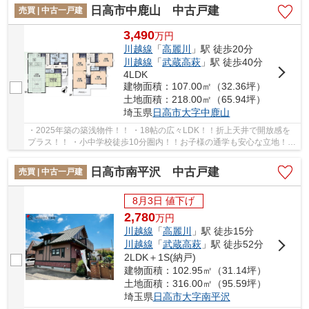
日高市中鹿山 中古戸建
売買 | 中古一戸建
3,490
万
円
川越線
「
高麗川
」駅 徒歩20分
川越線
「
武蔵高萩
」駅 徒歩40分
4LDK
建物面積：107.00㎡（32.36坪）
土地面積：218.00㎡（65.94坪）
埼玉県
日高市
大字中鹿山
・2025年築の築浅物件！！ ・18帖の広々LDK！！折上天井で開放感を
プラス！！ ・小中学校徒歩10分圏内！！お子様の通学も安心な立地！！
経験豊富なキャリアのあるスタッフが物件資料...
日高市南平沢 中古戸建
売買 | 中古一戸建
8月3日 値下げ
2,780
万
円
川越線
「
高麗川
」駅 徒歩15分
川越線
「
武蔵高萩
」駅 徒歩52分
2LDK＋1S(納戸)
建物面積：102.95㎡（31.14坪）
土地面積：316.00㎡（95.59坪）
埼玉県
日高市
大字南平沢