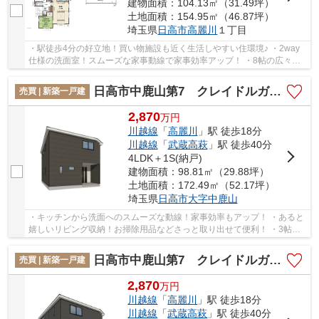
建物面積：104.13㎡（31.49坪）
土地面積：154.95㎡（46.87坪）
埼玉県
日高市
高麗川
１丁目
・駅徒歩4分の好立地！買い物施設も近く生活しやすい住環境♪ ・2way
仕様の洗面室！スムーズな家事動線で家事効率アップ！ ・8帖の広々主
寝室！大きなベッドやドレッサーなど置けちゃい...
日高市中鹿山第7 クレイドルガーデン 新築戸建 全10棟 10号棟
売買 | 新築一戸建
2,870
万
円
川越線
「
高麗川
」駅 徒歩18分
川越線
「
武蔵高萩
」駅 徒歩40分
4LDK＋1S(納戸)
建物面積：98.81㎡（29.88坪）
土地面積：172.49㎡（52.17坪）
埼玉県
日高市
大字中鹿山
・キッチンから洗面へのスムーズな動線！家事効率もアップ！ ・あると
嬉しいリビング収納！お掃除用品などさっと取り出せて便利！ ・3帖の
テレワークルームを設けた間取り！書斎や趣味...
日高市中鹿山第7 クレイドルガーデン 新築戸建 全10棟 9号棟
売買 | 新築一戸建
2,870
万
円
川越線
「
高麗川
」駅 徒歩18分
川越線
「
武蔵高萩
」駅 徒歩40分