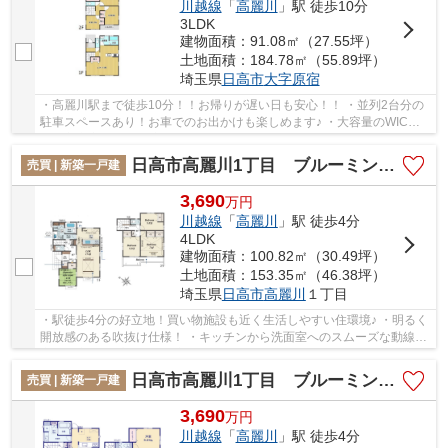
川越線
「
高麗川
」駅 徒歩10分
3LDK
建物面積：91.08㎡（27.55坪）
土地面積：184.78㎡（55.89坪）
埼玉県
日高市
大字原宿
・高麗川駅まで徒歩10分！！お帰りが遅い日も安心！！ ・並列2台分の
駐車スペースあり！お車でのお出かけも楽しめます♪ ・大容量のWIC付
きの主寝室！ 経験豊富なキャリアのあるスタッ...
日高市高麗川1丁目 ブルーミングガーデン 新築戸建 全5棟 5号棟
売買 | 新築一戸建
3,690
万
円
川越線
「
高麗川
」駅 徒歩4分
4LDK
建物面積：100.82㎡（30.49坪）
土地面積：153.35㎡（46.38坪）
埼玉県
日高市
高麗川
１丁目
・駅徒歩4分の好立地！買い物施設も近く生活しやすい住環境♪ ・明るく
開放感のある吹抜け仕様！ ・キッチンから洗面室へのスムーズな動線で
家事効率アップ！ 経験豊富なキャリアのあ...
日高市高麗川1丁目 ブルーミングガーデン 新築戸建 全5棟 4号棟
売買 | 新築一戸建
3,690
万
円
川越線
「
高麗川
」駅 徒歩4分