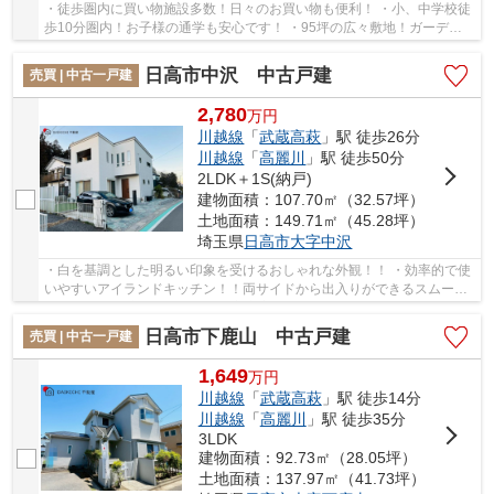
・徒歩圏内に買い物施設多数！日々のお買い物も便利！ ・小、中学校徒
歩10分圏内！お子様の通学も安心です！ ・95坪の広々敷地！ガーデニ
ングなども楽しめるお庭あり♪ 経験豊富なキャ...
日高市中沢 中古戸建
売買 | 中古一戸建
2,780
万
円
川越線
「
武蔵高萩
」駅 徒歩26分
川越線
「
高麗川
」駅 徒歩50分
2LDK＋1S(納戸)
建物面積：107.70㎡（32.57坪）
土地面積：149.71㎡（45.28坪）
埼玉県
日高市
大字中沢
・白を基調とした明るい印象を受けるおしゃれな外観！！ ・効率的で使
いやすいアイランドキッチン！！両サイドから出入りができるスムーズ
な動線！ ・大容量のWIC付きの主寝室！！お気...
日高市下鹿山 中古戸建
売買 | 中古一戸建
1,649
万
円
川越線
「
武蔵高萩
」駅 徒歩14分
川越線
「
高麗川
」駅 徒歩35分
3LDK
建物面積：92.73㎡（28.05坪）
土地面積：137.97㎡（41.73坪）