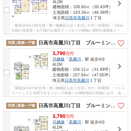
4LDK
建物面積：100.60㎡（30.43坪）
土地面積：153.34㎡（46.38坪）
埼玉県
日高市
高麗川
１丁目
・駅徒歩4分の好立地！買い物施設も近く生活しやすい住環境♪ ・2way
仕様の洗面室！お子様のお風呂グッズなどの収納に便利な収納あり！ ・
ご家族と会話が弾む対面キッチン！換気もでき...
日高市高麗川1丁目 ブルーミングガーデン 新築戸建 全5棟 3号棟
売買 | 新築一戸建
3,790
万
円
川越線
「
高麗川
」駅 徒歩4分
4LDK
建物面積：104.12㎡（31.49坪）
土地面積：157.54㎡（47.65坪）
埼玉県
日高市
高麗川
１丁目
・駅徒歩4分の好立地！買い物施設も近く生活しやすい住環境♪ ・パント
リーとしても活用できるリビング収納！お掃除用品の収納にも◎ ・ある
と嬉しい土間収納！アウトドア用品やベビーカ...
日高市高麗川1丁目 ブルーミングガーデン 新築戸建 全5棟 2号棟
売買 | 新築一戸建
3,790
万
円
川越線
「
高麗川
」駅 徒歩4分
4LDK