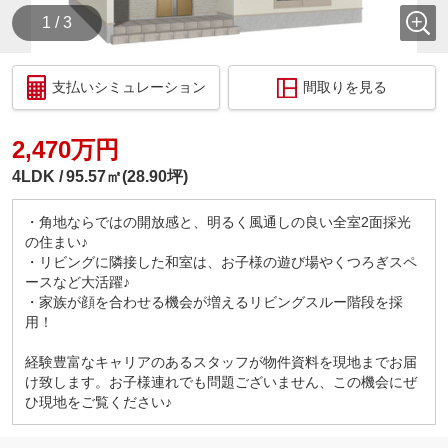
1 / 3
支払いシミュレーション
間取りを見る
2,470万円
4LDK
95.57㎡(28.90坪)
・角地ならではの開放感と、明るく風通しの良い全室2面採光
の住まい♪
・リビングに隣接した和室は、お子様の遊び場やくつろぎスペ
ースなど大活躍♪
・家族が顔を合わせる機会が増えるリビングスルー階段を採
用！
経験豊富なキャリアのあるスタッフが物件資料を現地までお届
け致します。お子様連れでも問題ございません、この機会にぜ
ひ現地をご覧ください♪