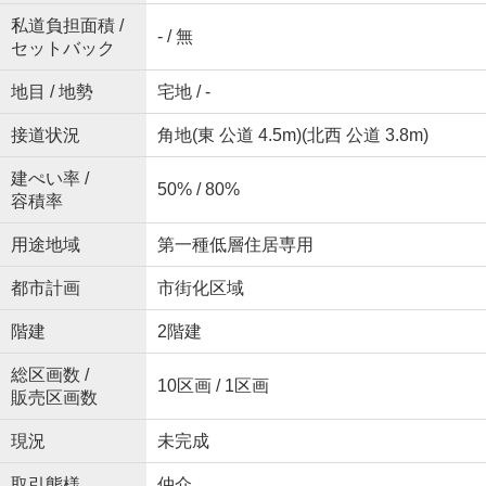
私道負担面積 /
- / 無
セットバック
地目 / 地勢
宅地 / -
接道状況
角地(東 公道 4.5m)(北西 公道 3.8m)
建ぺい率 /
50% / 80%
容積率
用途地域
第一種低層住居専用
都市計画
市街化区域
階建
2階建
総区画数 /
10区画 / 1区画
販売区画数
現況
未完成
取引態様
仲介