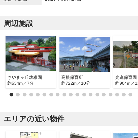
周辺施設
さやまヶ丘幼稚園
高根保育所
光進保育園
約534m／7分
約722m／10分
約904m／1
エリアの近い物件