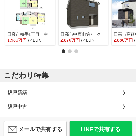
日高市横手1丁目 中古戸建
日高市中鹿山第7 クレイドルガーデン 新築戸建 全10棟 10号棟
1,980
万
円
/ 4LDK
2,870
万
円
/ 4LDK
2,880
万
円
こだわり特集
坂戸新築
坂戸中古
メールで共有する
LINEで共有する