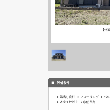
【外
設備条件
陽当り良好
フローリング
バル
浴室１坪以上
収納豊富