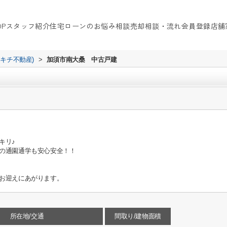
OP
スタッフ紹介
住宅ローンのお悩み相談
売却相談・流れ
会員登録
店舗
イキチ不動産)
>
加須市南大桑 中古戸建
キリ♪
の通園通学も安心安全！！
お迎えにあがります。
所在地/交通
間取り/建物面積