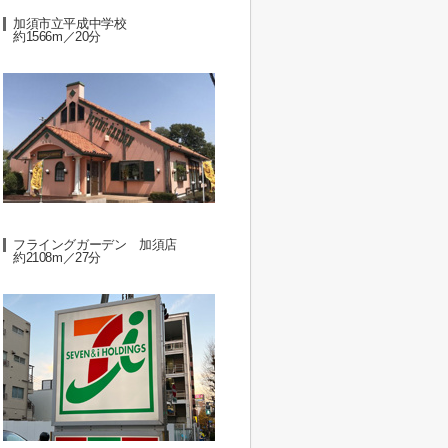
加須市立平成中学校
約1566m／20分
フライングガーデン 加須店
約2108m／27分