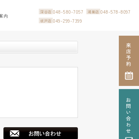
048-580-7057
048-578-8097
深谷店
鴻巣店
案内
049-299-7399
坂戸店