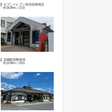
セブンイレブン加須花崎南店
約1639m／21分
花崎駅前郵便局
約1539m／20分