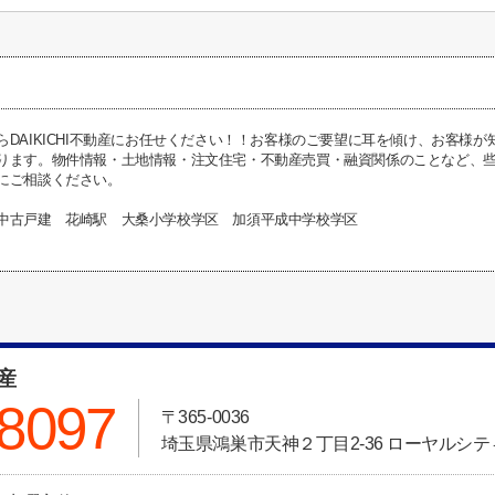
らDAIKICHI不動産にお任せください！！お客様のご要望に耳を傾け、お客様
ります。物件情報・土地情報・注文住宅・不動産売買・融資関係のことなど、些細な
にご相談ください。
中古戸建 花崎駅 大桑小学校学区 加須平成中学校学区
動産
-8097
〒365-0036
埼玉県鴻巣市天神２丁目2-36 ローヤルシティ