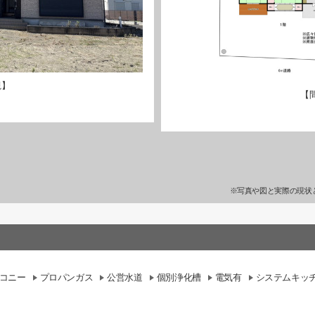
観】
【
※写真や図と実際の現状
コニー
プロパンガス
公営水道
個別浄化槽
電気有
システムキッ