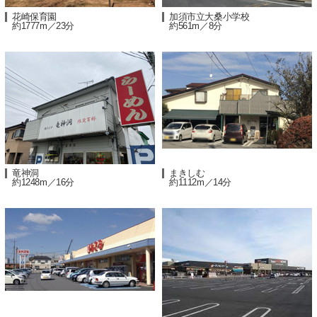
花崎保育園
加須市立大桑小学校
約1777m／23分
約561m／8分
竜神洞
まきしむ
約1248m／16分
約1112m／14分