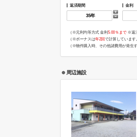
返済期間
金利
（※元利均等方式 金利
5.00％まで
※返
（※ボーナスは
年2回
で計算しています
（※物件購入時、その他諸費用が発生
周辺施設