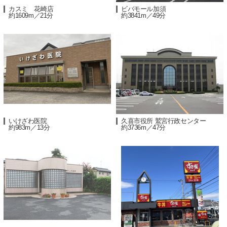
カスミ 花崎店
ビバモール加須
約1609m／21分
約3841m／49分
いけざわ医院
久喜市役所 鷲宮行政センター
約983m／13分
約3736m／47分