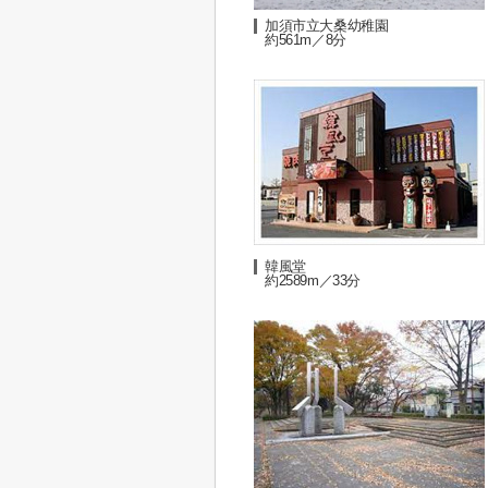
加須市立大桑幼稚園
約561m／8分
韓風堂
約2589m／33分