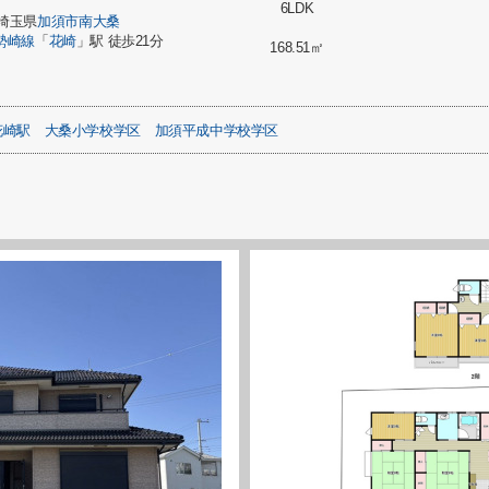
6LDK
埼玉県
加須市
南大桑
勢崎線
「
花崎
」駅 徒歩21分
168.51㎡
花崎駅
大桑小学校学区
加須平成中学校学区