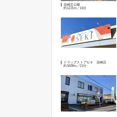
花崎北公園
約1221m／16分
ドラッグストアセキ 花崎店
約1609m／21分