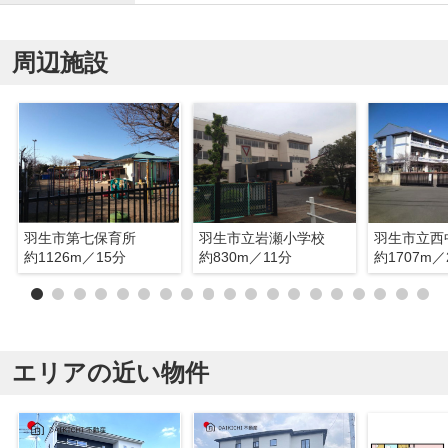
周辺施設
羽生市第七保育所
羽生市立岩瀬小学校
羽生市立西
約1126m／15分
約830m／11分
約1707m／
エリアの近い物件