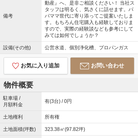
動産』へ、是非ご相談ください！ 当社ス
タッフは明るく、気さくに話せます。パ
備考
パママ世代に寄り添ってご提案いたしま
す。もちろん住宅購入も経験しておりま
すので、実際の経験談なども参考にして
みては如何でしょうか？
設備(その他)
公営水道、個別浄化槽、プロパンガス
お気に入り追加
お問い合わせ
物件概要
駐車場 /
有(3台) / 0円
月額料金
土地権利
所有権
土地面積(坪数)
323.38㎡(97.82坪)