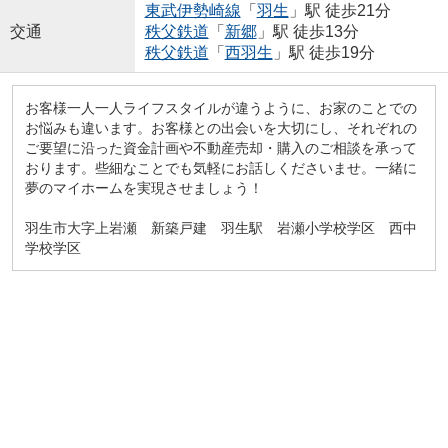
東武伊勢崎線
「
羽生
」駅 徒歩21分
交通
秩父鉄道
「
新郷
」駅 徒歩13分
秩父鉄道
「
西羽生
」駅 徒歩19分
お客様一人一人ライフスタイルが違うように、お家のことでの
お悩みも違います。お客様との出会いを大切にし、それぞれの
ご要望に沿った資金計画や不動産売却・購入のご相談を承って
おります。些細なことでも気軽にお話しくださいませ。一緒に
夢のマイホームを実現させましょう！
羽生市大字上岩瀬 新築戸建 羽生駅 岩瀬小学校学区 西中
学校学区