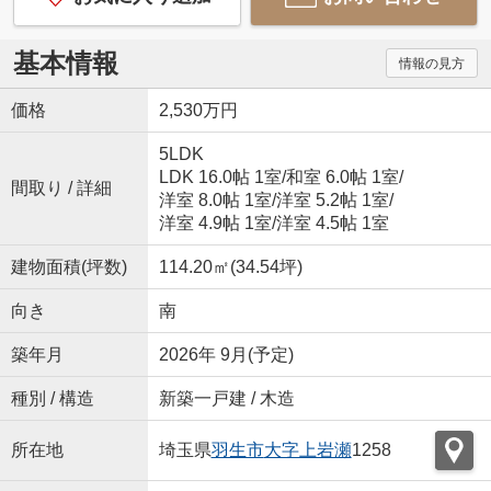
基本情報
情報の見方
価格
2,530万円
5LDK
LDK 16.0帖 1室
/
和室 6.0帖 1室
/
間取り / 詳細
洋室 8.0帖 1室
/
洋室 5.2帖 1室
/
洋室 4.9帖 1室
/
洋室 4.5帖 1室
建物面積(坪数)
114.20㎡(34.54坪)
向き
南
築年月
2026年 9月(予定)
種別 / 構造
新築一戸建 / 木造
所在地
埼玉県
羽生市
大字上岩瀬
1258