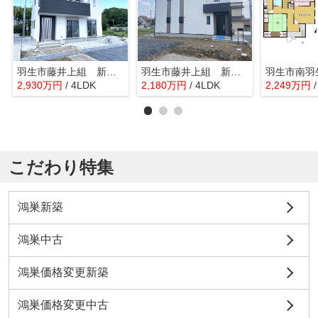
羽生市藤井上組 新築戸建 全12棟 6号棟
羽生市藤井上組 新築戸建 全12棟 8号棟
2,930
万
円
/ 4LDK
2,180
万
円
/ 4LDK
2,249
万
円
こだわり特集
鴻巣新築
鴻巣中古
鴻巣価格変更新築
鴻巣価格変更中古