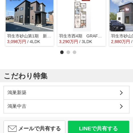
羽生市砂山第1期 新築戸建 全20区画 17号棟
羽生市西4期 GRAFARE 新築戸建 全2棟 1号棟
3,098
万
円
/ 4LDK
3,290
万
円
/ 3LDK
2,880
万
円
こだわり特集
鴻巣新築
鴻巣中古
メールで共有する
LINEで共有する