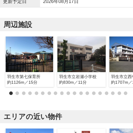
更新予定日
2026年08月17日
周辺施設
羽生市第七保育所
羽生市立岩瀬小学校
羽生市立西
約1126m／15分
約830m／11分
約1707m／
エリアの近い物件