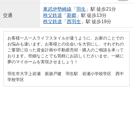
東武伊勢崎線
「
羽生
」駅 徒歩21分
交通
秩父鉄道
「
新郷
」駅 徒歩13分
秩父鉄道
「
西羽生
」駅 徒歩19分
お客様一人一人ライフスタイルが違うように、お家のことでの
お悩みも違います。お客様との出会いを大切にし、それぞれの
ご要望に沿った資金計画や不動産売却・購入のご相談を承って
おります。些細なことでも気軽にお話しくださいませ。一緒に
夢のマイホームを実現させましょう！
羽生市大字上岩瀬 新築戸建 羽生駅 岩瀬小学校学区 西中
学校学区