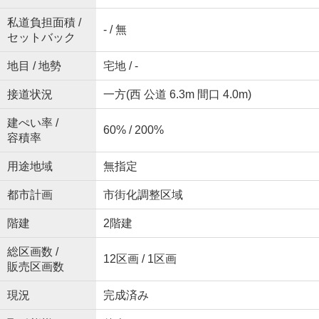
私道負担面積 /
- / 無
セットバック
地目 / 地勢
宅地 / -
接道状況
一方(西 公道 6.3m 間口 4.0m)
建ぺい率 /
60% / 200%
容積率
用途地域
無指定
都市計画
市街化調整区域
階建
2階建
総区画数 /
12区画 / 1区画
販売区画数
現況
完成済み